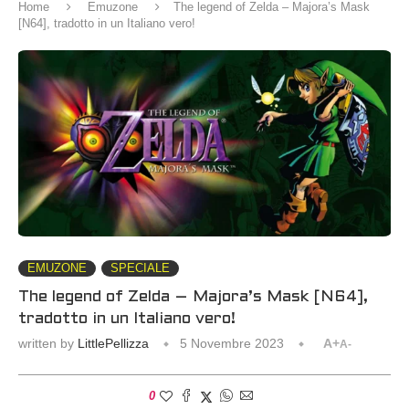
Home
Emuzone
The legend of Zelda – Majora’s Mask
[N64], tradotto in un Italiano vero!
EMUZONE
SPECIALE
The legend of Zelda – Majora’s Mask [N64],
tradotto in un Italiano vero!
written by
LittlePellizza
5 Novembre 2023
A+
A-
0