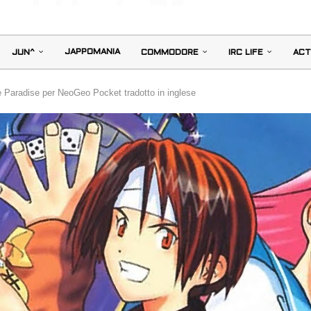
JAPPOMANIA
JUN^
COMMODORE
IRC LIFE
ACT
de Paradise per NeoGeo Pocket tradotto in inglese