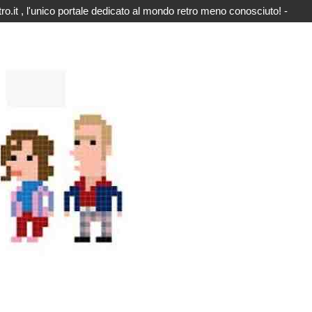
o.it , l'unico portale dedicato al mondo retro meno conosciuto! -