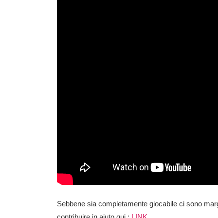
Sebbene sia completamente giocabile ci sono margin
contribuire in aiuto qui :
LINK