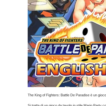
The King of Fighters: Battle De Paradise
è un gioc
Si tratta di un
gioco da tavolo in stile Mario Party
con