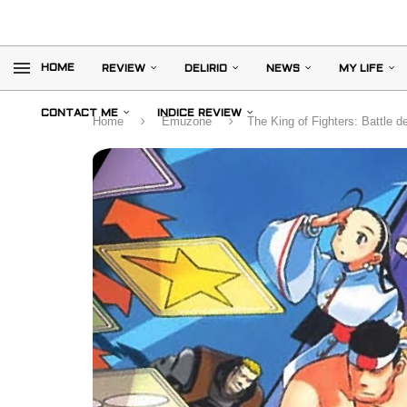
HOME
REVIEW
DELIRIO
NEWS
MY LIFE
CONTACT ME
INDICE REVIEW
Home
Emuzone
The King of Fighters: Battle 