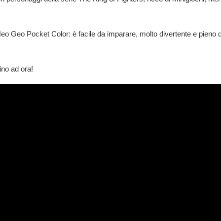
eo Geo Pocket Color: è facile da imparare, molto divertente e pieno d
ino ad ora!