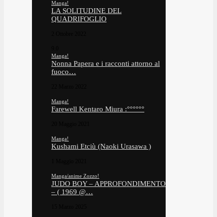
Manga!
LA SOLITUDINE DEL
QUADRIFOGLIO
2 Ottobre 2022
9.0
Manga!
Nonna Papera e i racconti attorno al
fuoco…
22 Marzo 2022
Manga!
Farewell Kentaro Miura :°°°°°°
20 Maggio 2021
Manga!
Kushami Etciù (Naoki Urasawa )
1 Maggio 2021
Manga/anime Zozzo!
JUDO BOY – APPROFONDIMENTO
– ( 1969 @…
15 Marzo 2025