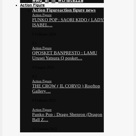
#wo_ai_ni_#tristezza
Action Figure
Action Figure
action figure news
Action Figure
FUNKO POP : SAORI KIDO ( LADY
ISABEL…
6 Febbraio 2024
9.3
Action Figure
QPOSKET BANPRESTO : LAMU
Urusei Yatsura Q posket…
4 Giugno 2022
9.3
Action Figure
THE CROW ( IL CORVO ) Rooftop
Gallery…
6 Febbraio 2022
Action Figure
Funko Pop : Drago Shenron (Dragon
Ball Z…
16 Gennaio 2022