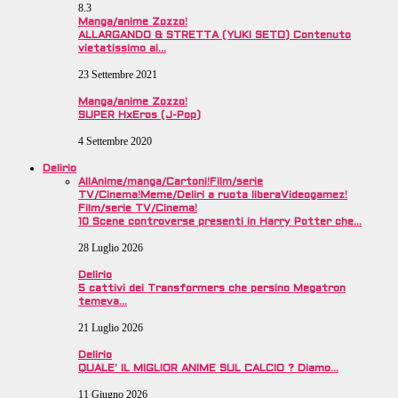
8.3
Manga/anime Zozzo!
ALLARGANDO & STRETTA (YUKI SETO) Contenuto
vietatissimo ai…
23 Settembre 2021
Manga/anime Zozzo!
SUPER HxEros (J-Pop)
4 Settembre 2020
Delirio
All
Anime/manga/Cartoni!
Film/serie
TV/Cinema!
Meme/Deliri a ruota libera
Videogamez!
Film/serie TV/Cinema!
10 Scene controverse presenti in Harry Potter che…
28 Luglio 2026
Delirio
5 cattivi dei Transformers che persino Megatron
temeva…
21 Luglio 2026
Delirio
QUALE’ IL MIGLIOR ANIME SUL CALCIO ? Diamo…
11 Giugno 2026