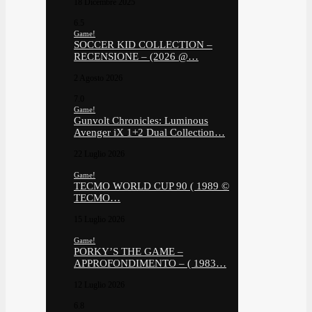
18 Dicembre 2025
6.5
Game!
SOCCER KID COLLECTION –
RECENSIONE – (2026 @…
2 Agosto 2026
7.0
Game!
Gunvolt Chronicles: Luminous
Avenger iX 1+2 Dual Collection…
22 Luglio 2026
Game!
TECMO WORLD CUP 90 ( 1989 ©
TECMO…
15 Luglio 2026
Game!
PORKY’S THE GAME –
APPROFONDIMENTO – ( 1983…
12 Luglio 2026
6.8