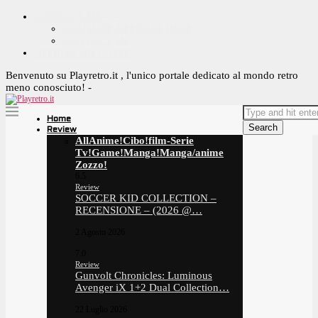
CONTACT ME ^_^
YOUTUBE OFFICIAL PAGE
CONTACT ME
OFFRIMI UN CAFFE!
Benvenuto su Playretro.it , l'unico portale dedicato al mondo retro
meno conosciuto! -
Home
Search
Review
All
Anime!
Cibo!
film-Serie
Tv!
Game!
Manga!
Manga/anime
Zozzo!
6.5
Review
SOCCER KID COLLECTION –
RECENSIONE – (2026 @…
2 Agosto 2026
7.0
Review
Gunvolt Chronicles: Luminous
Avenger iX 1+2 Dual Collection…
22 Luglio 2026