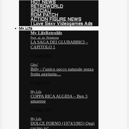
HOT NEWS
RETROWORLD
SPECIALI
ROM PATCH
ACTION FIGURE NEWS
I Love Sexy Videogames Ads
My Life
My Life
Retrolife
#wo_ai_ni_#tristezza
LA SAGA DEI GLUBABBICI –
CAPITOLO 1
23 Luglio 2026
Cibo!
Billy : l’unico succo naturale senza
frutta aggiunta…
8 Luglio 2026
My Life
COPPA RICA ALGIDA – Ben 3
amarene
4 Maggio 2026
My Life
DOLCE FORNO (1974/1985) Oggi
cucino io!