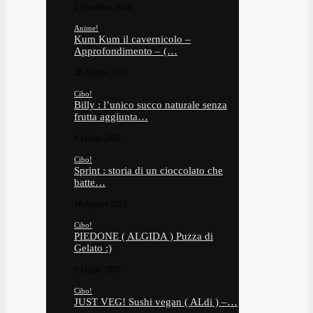
2 Dicembre 2024
Anime!
Kum Kum il cavernicolo –
Approfondimento – (…
28 Agosto 2024
Cibo!
Billy : l’unico succo naturale senza
frutta aggiunta…
8 Luglio 2026
Cibo!
Sprint : storia di un cioccolato che
batte…
16 Agosto 2025
Cibo!
PIEDONE ( ALGIDA ) Puzza di
Gelato :)
9 Luglio 2025
Cibo!
JUST VEG! Sushi vegan ( ALdi ) –…