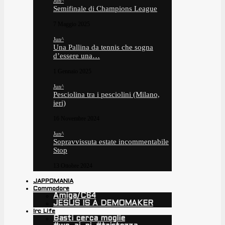
Jun^
Semifinale di Champions League
7 Maggio 2025
Jun^
Una Pallina da tennis che sogna
d’essere una…
1 Gennaio 2025
Jun^
Pesciolina tra i pesciolini (Milano,
ieri)
16 Novembre 2024
Jun^
Sopravvissuta estate incommentabile
Stop
13 Ottobre 2024
JAPPOMANIA
Commodore
Amiga/C64
JESUS IS A DEMOMAKER
Irc Life
Basti cerca moglie