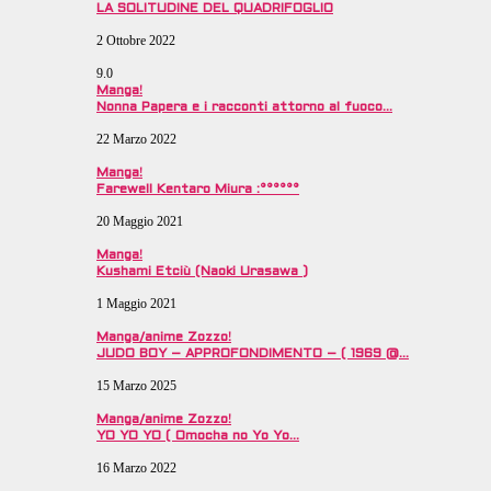
LA SOLITUDINE DEL QUADRIFOGLIO
2 Ottobre 2022
9.0
Manga!
Nonna Papera e i racconti attorno al fuoco…
22 Marzo 2022
Manga!
Farewell Kentaro Miura :°°°°°°
20 Maggio 2021
Manga!
Kushami Etciù (Naoki Urasawa )
1 Maggio 2021
Manga/anime Zozzo!
JUDO BOY – APPROFONDIMENTO – ( 1969 @…
15 Marzo 2025
Manga/anime Zozzo!
YO YO YO ( Omocha no Yo Yo…
16 Marzo 2022