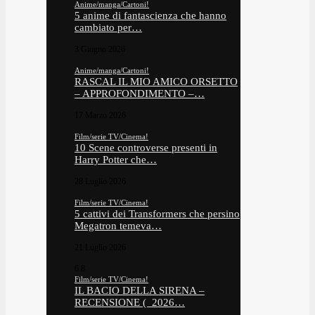
Anime/manga/Cartoni!
5 anime di fantascienza che hanno
cambiato per…
3 Giugno 2026
Anime/manga/Cartoni!
RASCAL IL MIO AMICO ORSETTO
– APPROFONDIMENTO –…
17 Marzo 2026
Film/serie TV/Cinema!
10 Scene controverse presenti in
Harry Potter che…
28 Luglio 2026
Film/serie TV/Cinema!
5 cattivi dei Transformers che persino
Megatron temeva…
21 Luglio 2026
6.8
Film/serie TV/Cinema!
IL BACIO DELLA SIRENA –
RECENSIONE ( 2026…