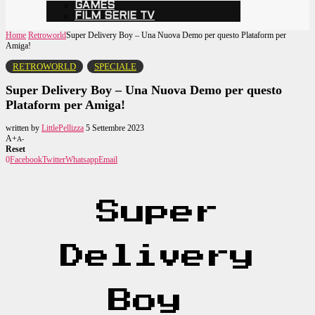
GAMES
FILM SERIE TV
Home
Retroworld
Super Delivery Boy – Una Nuova Demo per questo Plataform per
Amiga!
RETROWORLD
SPECIALE
Super Delivery Boy – Una Nuova Demo per questo
Plataform per Amiga!
written by
LittlePellizza
5 Settembre 2023
A+
A-
Reset
0
Facebook
Twitter
Whatsapp
Email
Super
Delivery
Boy