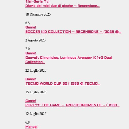
film-Serie Tv!
Diario dei miei due di picche – Recensione…
18 Dicembre 2025
6.5
Game!
SOCCER KID COLLECTION – RECENSIONE – (2026 @…
2 Agosto 2026
7.0
Game!
Gunvolt Chronicles: Luminous Avenger iX 1+2 Dual
Collection…
22 Luglio 2026
Game!
TECMO WORLD CUP 90 ( 1989 © TECMO…
15 Luglio 2026
Game!
PORKY’S THE GAME – APPROFONDIMENTO – ( 1983…
12 Luglio 2026
6.8
Manga!