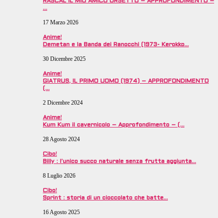
RASCAL IL MIO AMICO ORSETTO – APPROFONDIMENTO –
…
17 Marzo 2026
Anime!
Demetan e la Banda dei Ranocchi (1973- Kerokko…
30 Dicembre 2025
Anime!
GIATRUS, IL PRIMO UOMO (1974) – APPROFONDIMENTO
(…
2 Dicembre 2024
Anime!
Kum Kum il cavernicolo – Approfondimento – (…
28 Agosto 2024
Cibo!
Billy : l’unico succo naturale senza frutta aggiunta…
8 Luglio 2026
Cibo!
Sprint : storia di un cioccolato che batte…
16 Agosto 2025