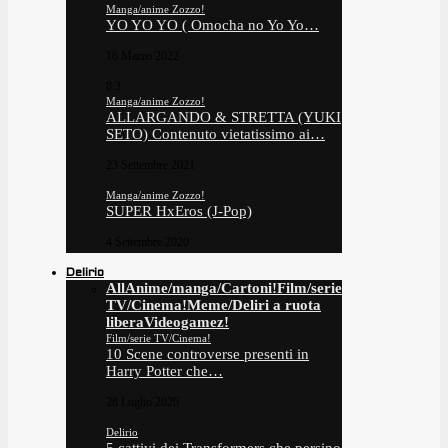
Manga/anime Zozzo!
YO YO YO ( Omocha no Yo Yo…
16 Marzo 2022
8.3
Manga/anime Zozzo!
ALLARGANDO & STRETTA (YUKI
SETO) Contenuto vietatissimo ai…
23 Settembre 2021
Manga/anime Zozzo!
SUPER HxEros (J-Pop)
4 Settembre 2020
Delirio
All
Anime/manga/Cartoni!
Film/serie
TV/Cinema!
Meme/Deliri a ruota
libera
Videogamez!
Film/serie TV/Cinema!
10 Scene controverse presenti in
Harry Potter che…
28 Luglio 2026
Delirio