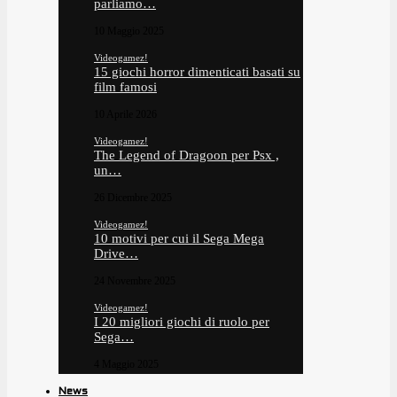
parliamo…
10 Maggio 2025
Videogamez!
15 giochi horror dimenticati basati su
film famosi
10 Aprile 2026
Videogamez!
The Legend of Dragoon per Psx ,
un…
26 Dicembre 2025
Videogamez!
10 motivi per cui il Sega Mega
Drive…
24 Novembre 2025
Videogamez!
I 20 migliori giochi di ruolo per
Sega…
4 Maggio 2025
News