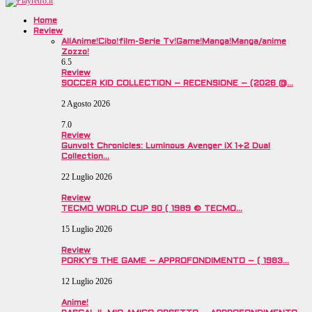
Home
Review
All
Anime!
Cibo!
film-Serie Tv!
Game!
Manga!
Manga/anime
Zozzo!
6.5
Review
SOCCER KID COLLECTION – RECENSIONE – (2026 @…
2 Agosto 2026
7.0
Review
Gunvolt Chronicles: Luminous Avenger iX 1+2 Dual
Collection…
22 Luglio 2026
Review
TECMO WORLD CUP 90 ( 1989 © TECMO…
15 Luglio 2026
Review
PORKY’S THE GAME – APPROFONDIMENTO – ( 1983…
12 Luglio 2026
Anime!