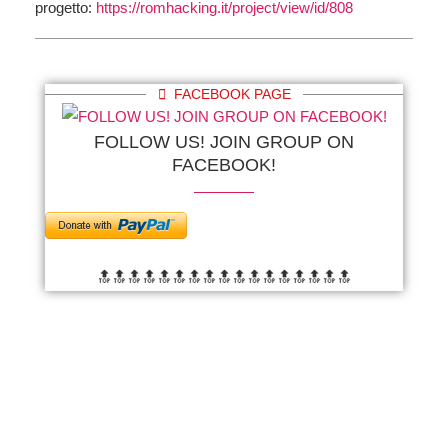
progetto:
https://romhacking.it/project/view/id/808
FACEBOOK PAGE
FOLLOW US! JOIN GROUP ON
FACEBOOK!
🔝🔝🔝🔝🔝🔝
🔝🔝🔝🔝🔝🔝
🔝🔝🔝🔝🔝