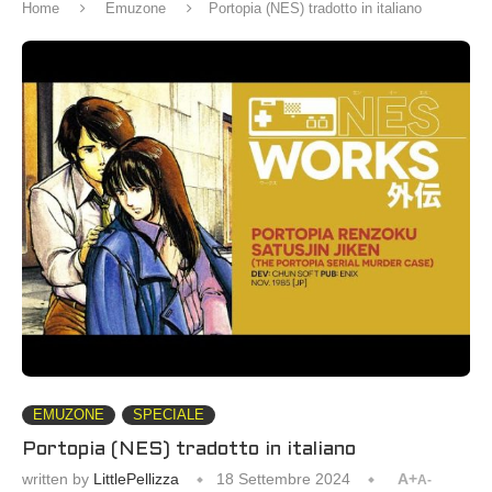
Home
Emuzone
Portopia (NES) tradotto in italiano
EMUZONE
SPECIALE
Portopia (NES) tradotto in italiano
written by
LittlePellizza
18 Settembre 2024
A+
A-