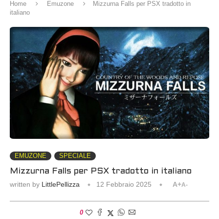
Home
Emuzone
Mizzurna Falls per PSX tradotto in
italiano
EMUZONE
SPECIALE
Mizzurna Falls per PSX tradotto in italiano
written by
LittlePellizza
12 Febbraio 2025
A+
A-
0