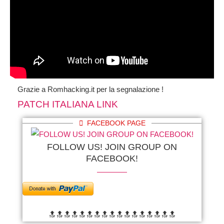
Grazie a Romhacking.it per la segnalazione !
PATCH ITALIANA LINK
FACEBOOK PAGE
FOLLOW US! JOIN GROUP ON
FACEBOOK!
🔝🔝🔝🔝🔝🔝
🔝🔝🔝🔝🔝🔝
🔝🔝🔝🔝🔝