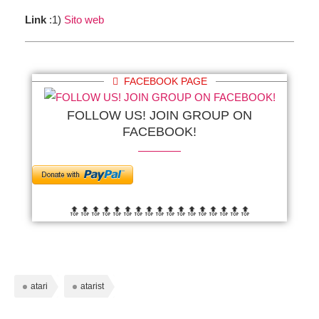
Link
:1)
Sito web
FACEBOOK PAGE
FOLLOW US! JOIN GROUP ON
FACEBOOK!
🔝🔝🔝🔝🔝🔝
🔝🔝🔝🔝🔝🔝
🔝🔝🔝🔝🔝
atari
atarist