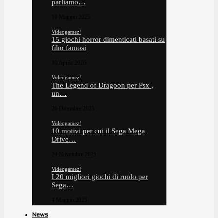
parliamo…
10 Maggio 2025
Videogamez!
15 giochi horror dimenticati basati su
film famosi
10 Aprile 2026
Videogamez!
The Legend of Dragoon per Psx ,
un…
26 Dicembre 2025
Videogamez!
10 motivi per cui il Sega Mega
Drive…
24 Novembre 2025
Videogamez!
I 20 migliori giochi di ruolo per
Sega…
4 Maggio 2025
News