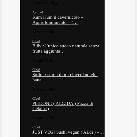
2 Dicembre 2024
Anime!
Kum Kum il cavernicolo –
Approfondimento – (…
28 Agosto 2024
Cibo!
Billy : l’unico succo naturale senza
frutta aggiunta…
8 Luglio 2026
Cibo!
Sprint : storia di un cioccolato che
batte…
16 Agosto 2025
Cibo!
PIEDONE ( ALGIDA ) Puzza di
Gelato :)
9 Luglio 2025
Cibo!
JUST VEG! Sushi vegan ( ALdi ) –…