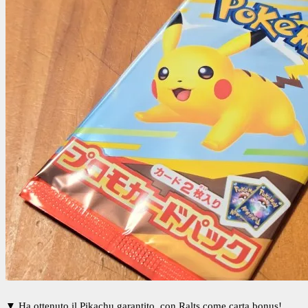
▼ Ha ottenuto il Pikachu garantito, con Ralts come carta bonus!