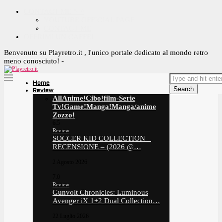
CONTACT ME ^_^
YOUTUBE OFFICIAL PAGE
CONTACT ME
OFFRIMI UN CAFFE!
Benvenuto su Playretro.it , l'unico portale dedicato al mondo retro
meno conosciuto! -
Home
Search
Review
All
Anime!
Cibo!
film-Serie
Tv!
Game!
Manga!
Manga/anime
Zozzo!
6.5
Review
SOCCER KID COLLECTION –
RECENSIONE – (2026 @…
2 Agosto 2026
7.0
Review
Gunvolt Chronicles: Luminous
Avenger iX 1+2 Dual Collection…
22 Luglio 2026