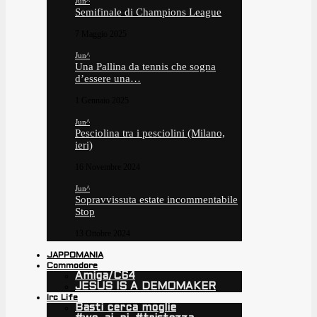
Jun^
Semifinale di Champions League
7 Maggio 2025
Jun^
Una Pallina da tennis che sogna
d’essere una…
1 Gennaio 2025
Jun^
Pesciolina tra i pesciolini (Milano,
ieri)
16 Novembre 2024
Jun^
Sopravvissuta estate incommentabile
Stop
13 Ottobre 2024
JAPPOMANIA
Commodore
Amiga/C64
JESUS IS A DEMOMAKER
Irc Life
Basti cerca moglie