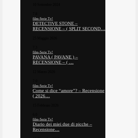
10 Settembre 2024
7.8
film-Serie Tv!
DETECTIVE STONE –
RECENSIONE – ( SPLIT SECOND…
25 Maggio 2026
7.3
film-Serie Tv!
PAVANA ( PAVANE ) –
RECENSIONE – ( …
12 Marzo 2026
7.0
film-Serie Tv!
Come si dice “amore”? – Recensione
( 2026…
15 Febbraio 2026
6.0
film-Serie Tv!
Diario dei miei due di picche –
Recensione…