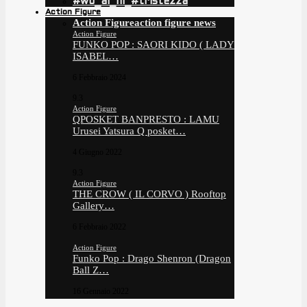
#wo_ai_ni_#tristezza
Action Figure
Action Figure
action figure news
Action Figure
FUNKO POP : SAORI KIDO ( LADY
ISABEL…
6 Febbraio 2024
9.3
Action Figure
QPOSKET BANPRESTO : LAMU
Urusei Yatsura Q posket…
4 Giugno 2022
9.3
Action Figure
THE CROW ( IL CORVO ) Rooftop
Gallery…
6 Febbraio 2022
Action Figure
Funko Pop : Drago Shenron (Dragon
Ball Z…
16 Gennaio 2022