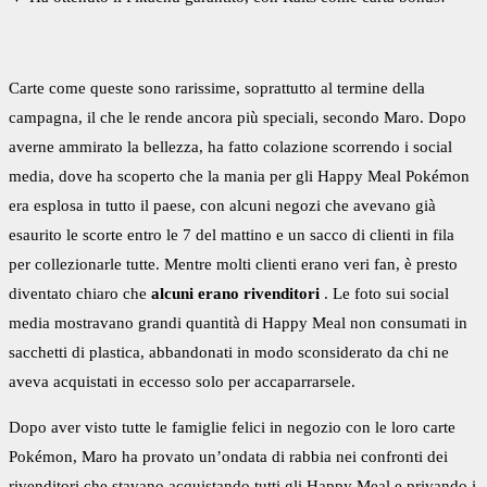
Carte come queste sono rarissime, soprattutto al termine della
campagna, il che le rende ancora più speciali, secondo Maro. Dopo
averne ammirato la bellezza, ha fatto colazione scorrendo i social
media, dove ha scoperto che la mania per gli Happy Meal Pokémon
era esplosa in tutto il paese, con alcuni negozi che avevano già
esaurito le scorte entro le 7 del mattino e un sacco di clienti in fila
per collezionarle tutte. Mentre molti clienti erano veri fan, è presto
diventato chiaro che
alcuni erano rivenditori
. Le foto sui social
media mostravano grandi quantità di Happy Meal non consumati in
sacchetti di plastica, abbandonati in modo sconsiderato da chi ne
aveva acquistati in eccesso solo per accaparrarsele.
Dopo aver visto tutte le famiglie felici in negozio con le loro carte
Pokémon, Maro ha provato un’ondata di rabbia nei confronti dei
rivenditori che stavano acquistando tutti gli Happy Meal e privando i