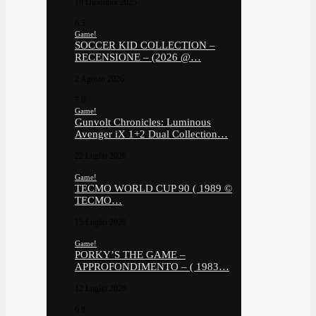
18 Dicembre 2025
6.5
Game!
SOCCER KID COLLECTION –
RECENSIONE – (2026 @…
2 Agosto 2026
7.0
Game!
Gunvolt Chronicles: Luminous
Avenger iX 1+2 Dual Collection…
22 Luglio 2026
Game!
TECMO WORLD CUP 90 ( 1989 ©
TECMO…
15 Luglio 2026
Game!
PORKY’S THE GAME –
APPROFONDIMENTO – ( 1983…
12 Luglio 2026
6.8