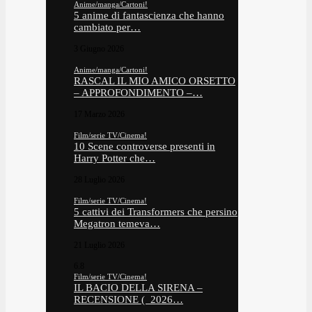
Anime/manga/Cartoni!
5 anime di fantascienza che hanno
cambiato per…
3 Giugno 2026
Anime/manga/Cartoni!
RASCAL IL MIO AMICO ORSETTO
– APPROFONDIMENTO –…
17 Marzo 2026
Film/serie TV/Cinema!
10 Scene controverse presenti in
Harry Potter che…
28 Luglio 2026
Film/serie TV/Cinema!
5 cattivi dei Transformers che persino
Megatron temeva…
21 Luglio 2026
6.8
Film/serie TV/Cinema!
IL BACIO DELLA SIRENA –
RECENSIONE ( 2026…