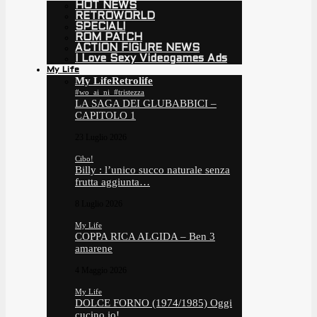
HOT NEWS
RETROWORLD
SPECIALI
ROM PATCH
ACTION FIGURE NEWS
I Love Sexy Videogames Ads
My Life
My Life
Retrolife
#wo_ai_ni_#tristezza
LA SAGA DEI GLUBABBICI –
CAPITOLO 1
23 Luglio 2026
Cibo!
Billy : l’unico succo naturale senza
frutta aggiunta…
8 Luglio 2026
My Life
COPPA RICA ALGIDA – Ben 3
amarene
4 Maggio 2026
My Life
DOLCE FORNO (1974/1985) Oggi
cucino io!