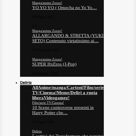
Manga/anime Zozzo!
YO YO YO ( Omocha no Yo Yo…
16 Marzo 2022
8.3
Manga/anime Zozzo!
ALLARGANDO & STRETTA (YUKI
SETO) Contenuto vietatissimo ai…
23 Settembre 2021
Manga/anime Zozzo!
SUPER HxEros (J-Pop)
4 Settembre 2020
Delirio
All
Anime/manga/Cartoni!
Film/serie
TV/Cinema!
Meme/Deliri a ruota
libera
Videogamez!
Film/serie TV/Cinema!
10 Scene controverse presenti in
Harry Potter che…
28 Luglio 2026
Delirio