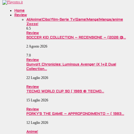
Home
Review
All
Anime!
Cibo!
film-Serie Tv!
Game!
Manga!
Manga/anime
Zozzo!
6.5
Review
SOCCER KID COLLECTION – RECENSIONE – (2026 @…
2 Agosto 2026
7.0
Review
Gunvolt Chronicles: Luminous Avenger iX 1+2 Dual
Collection…
22 Luglio 2026
Review
TECMO WORLD CUP 90 ( 1989 © TECMO…
15 Luglio 2026
Review
PORKY’S THE GAME – APPROFONDIMENTO – ( 1983…
12 Luglio 2026
Anime!