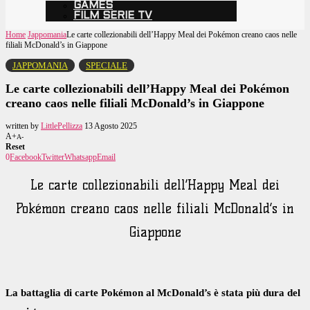
GAMES
FILM SERIE TV
Home
Jappomania
Le carte collezionabili dell’Happy Meal dei Pokémon creano caos nelle
filiali McDonald’s in Giappone
JAPPOMANIA
SPECIALE
Le carte collezionabili dell’Happy Meal dei Pokémon
creano caos nelle filiali McDonald’s in Giappone
written by
LittlePellizza
13 Agosto 2025
A+
A-
Reset
0
Facebook
Twitter
Whatsapp
Email
Le carte collezionabili dell’Happy Meal dei
Pokémon creano caos nelle filiali McDonald’s in
Giappone
La battaglia di carte Pokémon al McDonald’s è stata più dura del