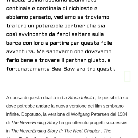
fresca. Quindi abbiamo esaminato
centinaia e centinaia di richieste e
abbiamo pensato, vediamo se troviamo
tra loro un potenziale partner che sia
così avvincente da farci saltare sulla
barca con loro e partire per questa folle
avventura. Ma sapevamo che dovevamo
farlo bene e trovare il partner giusto, e
fortunatamente See-Saw era tra questi.
A causa di questa dualità in
La Storia Infinita
, le possibilità su
dove potrebbe andare la nuova versione dei film sembrano
infinite. Dopotutto, la versione di Wolfgang Petersen del 1984
di
The NeverEnding Story
ha già ottenuto progetti successivi
in
​​The NeverEnding Story II: The Next Chapter
,
The