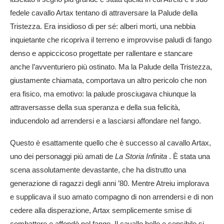
fedele cavallo Artax tentano di attraversare la Palude della
Tristezza. Era insidioso di per sé: alberi morti, una nebbia
inquietante che ricopriva il terreno e improvvise paludi di fango
denso e appiccicoso progettate per rallentare e stancare
anche l’avventuriero più ostinato. Ma la Palude della Tristezza,
giustamente chiamata, comportava un altro pericolo che non
era fisico, ma emotivo: la palude prosciugava chiunque la
attraversasse della sua speranza e della sua felicità,
inducendolo ad arrendersi e a lasciarsi affondare nel fango.
Questo è esattamente quello che è successo al cavallo Artax,
uno dei personaggi più amati de
La Storia Infinita
. È stata una
scena assolutamente devastante, che ha distrutto una
generazione di ragazzi degli anni ’80. Mentre Atreiu implorava
e supplicava il suo amato compagno di non arrendersi e di non
cedere alla disperazione, Artax semplicemente smise di
combattere e affondò nel fango. Il cavallo bello e sensibile si