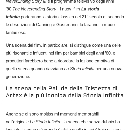
NeverEnding Story III
e il programma televisivo degli anni
’90
The Neverending Story
. I nuovi film
La storia
infinita
porteranno la storia classica nel 21° secolo e, secondo
le descrizioni di Canning e Gassmann, lo faranno in modo
fantasioso.
Una scena del film, in particolare, si distingue come una delle
più risonanti e influenti nei film per bambini degli anni ’80, e i
produttori farebbero bene a ricordare la lezione emotiva di
quella scena quando riavviano
La Storia Infinita
per una nuova
generazione.
La scena della Palude della Tristezza di
Artax è la più iconica della Storia Infinita
Anche se ci sono moltissimi momenti memorabili
nell’originale
La Storia Infinita
, la scena che senza dubbio ha
lasciato il segno più grande è stata quella in cui Atreiu e il suo