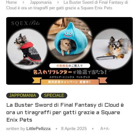
Home
Jappomania
La Buster Sword di Final Fantasy di
Cloud è ora un tiragraffi per gatti grazie a Square Enix Pets
JAPPOMANIA
SPECIALE
La Buster Sword di Final Fantasy di Cloud è
ora un tiragraffi per gatti grazie a Square
Enix Pets
written by
LittlePellizza
8 Aprile 2025
A+
A-