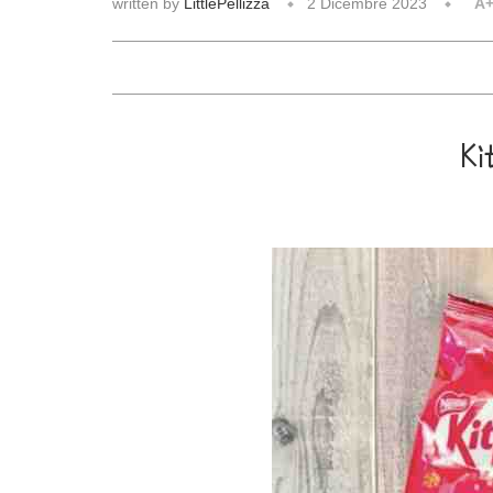
written by
LittlePellizza
2 Dicembre 2023
A
Ki