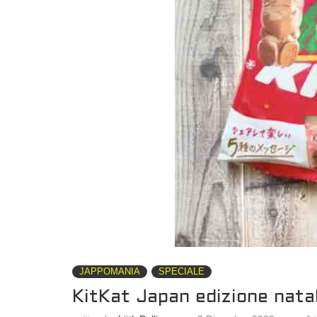
JAPPOMANIA
SPECIALE
KitKat Japan edizione nata