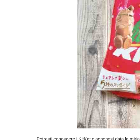
Potresti conoscere i KitKat giapponesi data la miria