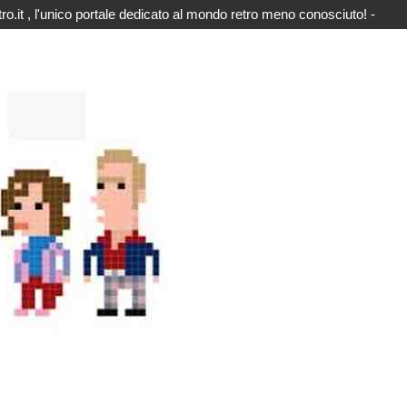
o.it , l'unico portale dedicato al mondo retro meno conosciuto! -