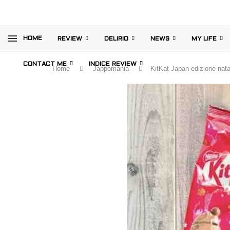
HOME
REVIEW
DELIRIO
NEWS
MY LIFE
CONTACT ME
INDICE REVIEW
Home
Jappomania
KitKat Japan edizione nata