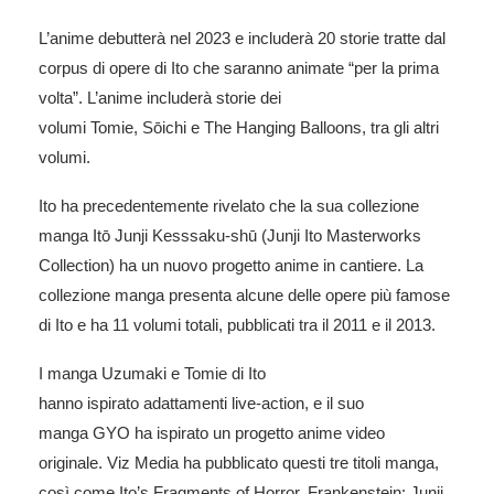
L’anime debutterà nel 2023 e includerà 20 storie tratte dal
corpus di opere di Ito che saranno animate “per la prima
volta”. L’anime includerà storie dei
volumi
Tomie
,
Sōichi
e
The Hanging Balloons
, tra gli altri
volumi.
Ito ha precedentemente rivelato che la sua collezione
manga
Itō Junji Kesssaku-shū
(
Junji Ito
Masterworks
Collection) ha un nuovo progetto anime in cantiere. La
collezione manga presenta alcune delle opere più famose
di Ito e ha 11 volumi totali, pubblicati tra il 2011 e il 2013.
I manga
Uzumaki
e
Tomie
di Ito
hanno ispirato adattamenti live-action, e il suo
manga
GYO
ha ispirato un progetto anime video
originale.
Viz Media
ha pubblicato questi tre titoli manga,
così come Ito’s
Fragments of Horror
,
Frankenstein: Junji