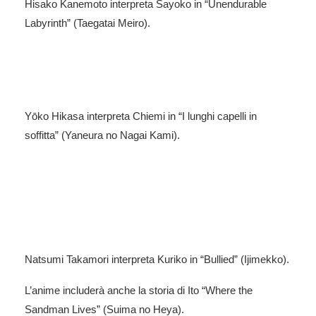
Hisako Kanemoto
interpreta Sayoko in “Unendurable
Labyrinth” (Taegatai Meiro).
Yōko Hikasa
interpreta Chiemi in “I lunghi capelli in
soffitta” (
Yaneura no Nagai Kami
).
Natsumi Takamori
interpreta Kuriko in “Bullied” (Ijimekko).
L’anime includerà anche la storia di Ito “Where the
Sandman Lives” (Suima no Heya).