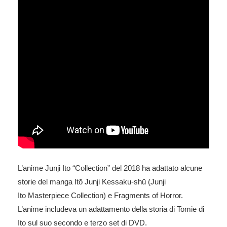
L’anime
Junji Ito “Collection”
del 2018 ha adattato alcune
storie del manga
Itō Junji Kessaku-shū
(
Junji
Ito
Masterpiece Collection) e
Fragments of Horror
.
L’anime includeva un adattamento della storia di
Tomie
di
Ito sul suo secondo e terzo set di DVD.