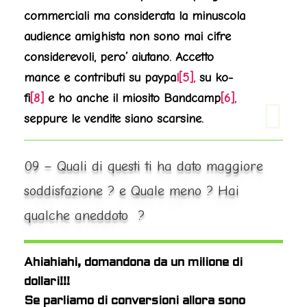
commerciali ma considerata la minuscola
audience amighista non sono mai
cifre
considerevoli, pero’ aiutano. Accetto
mance e contributi su paypa
l[5],
su ko-
fi
[8]
e ho anche il miosito Bandcamp
[6],
seppure
le vendite siano scarsine.
09 – Quali di questi ti ha dato maggiore
soddisfazione ? e Quale meno ? Hai
qualche aneddoto ?
Ahiahiahi, domandona da un milione di
dollari!!!
Se parliamo di conversioni allora sono