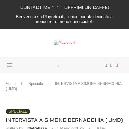
CONTACT ME ^_^
OFFRIMI UN CAFFE!
Benvenuto su Playretro.it , l'unico portale dedicato al
mondo retro meno conosciuto! -
Home
Speciale
INTERVISTA A SIMONE BERNACCHIA
( JMD)
SPECIALE
INTERVISTA A SIMONE BERNACCHIA ( JMD)
written by
LittlePellizza
1 Maggio 2025
A+
A-