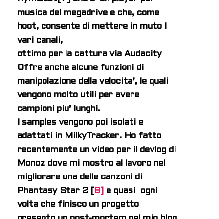
musica del megadrive e che, come
hoot, consente di mettere in muto I
vari canali,
ottimo per la cattura via Audacity
Offre anche alcune funzioni di
manipolazione della velocita’, le quali
vengono molto utili per avere
campioni piu’ lunghi.
I samples vengono poi isolati e
adattati in MilkyTracker. Ho fatto
recentemente un video per il devlog di
Monoz dove mi mostro al lavoro nel
migliorare una delle canzoni di
Phantasy Star 2 [
8]
e quasi
ogni
volta che finisco un progetto
presento un post-mortem nel mio blog