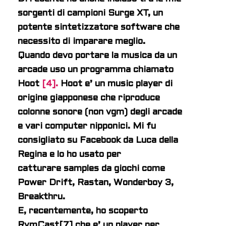
sorgenti di campioni Surge XT, un
potente sintetizzatore software che
necessito di imparare meglio.
Quando devo portare la musica da un
arcade uso un programma chiamato
Hoot
[4].
Hoot e’ un music player di
origine giapponese che riproduce
colonne sonore (non vgm) degli arcade
e vari computer nipponici. Mi fu
consigliato su Facebook da Luca della
Regina e lo ho usato per
catturare samples da giochi come
Power Drift, Rastan, Wonderboy 3,
Breakthru.
E, recentemente, ho scoperto
RymCast[7] che e’ un player per