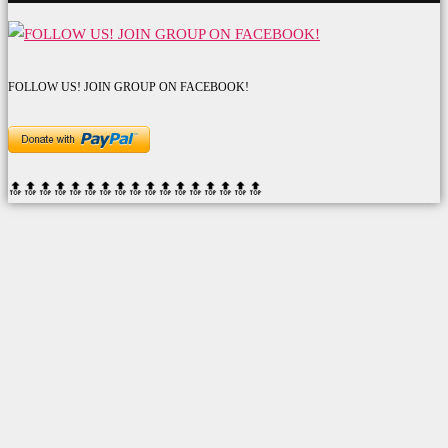
FOLLOW US! JOIN GROUP ON FACEBOOK!
🔝🔝🔝🔝🔝🔝
🔝🔝🔝🔝🔝🔝
🔝🔝🔝🔝🔝