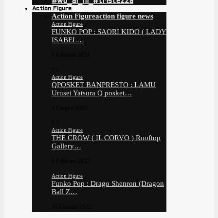
#wo_ai_ni_#tristezza
Action Figure
Action Figure
action figure news
Action Figure
FUNKO POP : SAORI KIDO ( LADY
ISABEL…
6 Febbraio 2024
9.3
Action Figure
QPOSKET BANPRESTO : LAMU
Urusei Yatsura Q posket…
4 Giugno 2022
9.3
Action Figure
THE CROW ( IL CORVO ) Rooftop
Gallery…
6 Febbraio 2022
Action Figure
Funko Pop : Drago Shenron (Dragon
Ball Z…
16 Gennaio 2022