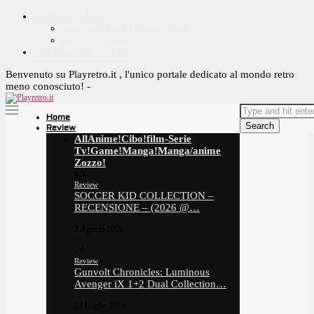
CONTACT ME ^_^
YOUTUBE OFFICIAL PAGE
CONTACT ME
OFFRIMI UN CAFFE!
Benvenuto su Playretro.it , l'unico portale dedicato al mondo retro
meno conosciuto! -
Home
Search
Review
All
Anime!
Cibo!
film-Serie
Tv!
Game!
Manga!
Manga/anime
Zozzo!
6.5
Review
SOCCER KID COLLECTION –
RECENSIONE – (2026 @…
2 Agosto 2026
7.0
Review
Gunvolt Chronicles: Luminous
Avenger iX 1+2 Dual Collection…
22 Luglio 2026