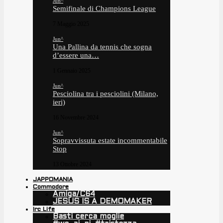
Jun^
Semifinale di Champions League
7 Maggio 2025
Jun^
Una Pallina da tennis che sogna
d’essere una…
1 Gennaio 2025
Jun^
Pesciolina tra i pesciolini (Milano,
ieri)
16 Novembre 2024
Jun^
Sopravvissuta estate incommentabile
Stop
13 Ottobre 2024
JAPPOMANIA
Commodore
Amiga/C64
JESUS IS A DEMOMAKER
Irc Life
Basti cerca moglie