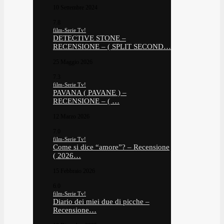
10 Settembre 2024
7.8
film-Serie Tv!
DETECTIVE STONE –
RECENSIONE – ( SPLIT SECOND…
25 Maggio 2026
7.3
film-Serie Tv!
PAVANA ( PAVANE ) –
RECENSIONE – ( …
12 Marzo 2026
7.0
film-Serie Tv!
Come si dice “amore”? – Recensione
( 2026…
15 Febbraio 2026
6.0
film-Serie Tv!
Diario dei miei due di picche –
Recensione…