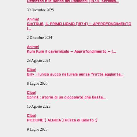
Demetan e la Banda dei Ranocchi (1973- Kerokko…
30 Dicembre 2025
Anime!
GIATRUS, IL PRIMO UOMO (1974) – APPROFONDIMENTO
(…
2 Dicembre 2024
Anime!
Kum Kum il cavernicolo – Approfondimento – (…
28 Agosto 2024
Cibo!
Billy : l’unico succo naturale senza frutta aggiunta…
8 Luglio 2026
Cibo!
Sprint : storia di un cioccolato che batte…
16 Agosto 2025
Cibo!
PIEDONE ( ALGIDA ) Puzza di Gelato :)
9 Luglio 2025