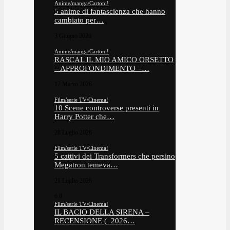
Anime/manga/Cartoni!
5 anime di fantascienza che hanno
cambiato per…
3 Giugno 2026
Anime/manga/Cartoni!
RASCAL IL MIO AMICO ORSETTO
– APPROFONDIMENTO –…
17 Marzo 2026
Film/serie TV/Cinema!
10 Scene controverse presenti in
Harry Potter che…
28 Luglio 2026
Film/serie TV/Cinema!
5 cattivi dei Transformers che persino
Megatron temeva…
21 Luglio 2026
6.8
Film/serie TV/Cinema!
IL BACIO DELLA SIRENA –
RECENSIONE ( 2026…