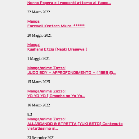
Nonna Papera e i racconti attorno al fuoco…
22 Marzo 2022
Manga!
Farewell Kentaro Miura :°°°°°°
20 Maggio 2021
Manga!
Kushami Etciù (Naoki Urasawa )
1 Maggio 2021
Manga/anime Zozzo!
JUDO BOY – APPROFONDIMENTO – ( 1969 @…
15 Marzo 2025
Manga/anime Zozzo!
YO YO YO ( Omocha no Yo Yo…
16 Marzo 2022
8.3
Manga/anime Zozzo!
ALLARGANDO & STRETTA (YUKI SETO) Contenuto
vietatissimo ai…
23 Settembre 2021