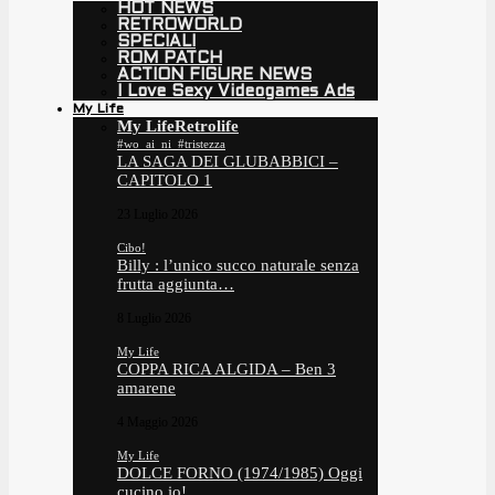
HOT NEWS
RETROWORLD
SPECIALI
ROM PATCH
ACTION FIGURE NEWS
I Love Sexy Videogames Ads
My Life
My Life
Retrolife
#wo_ai_ni_#tristezza
LA SAGA DEI GLUBABBICI –
CAPITOLO 1
23 Luglio 2026
Cibo!
Billy : l’unico succo naturale senza
frutta aggiunta…
8 Luglio 2026
My Life
COPPA RICA ALGIDA – Ben 3
amarene
4 Maggio 2026
My Life
DOLCE FORNO (1974/1985) Oggi
cucino io!