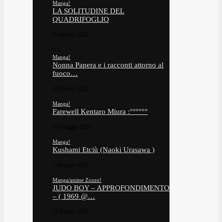
Manga!
LA SOLITUDINE DEL
QUADRIFOGLIO
2 Ottobre 2022
9.0
Manga!
Nonna Papera e i racconti attorno al
fuoco…
22 Marzo 2022
Manga!
Farewell Kentaro Miura :°°°°°°
20 Maggio 2021
Manga!
Kushami Etciù (Naoki Urasawa )
1 Maggio 2021
Manga/anime Zozzo!
JUDO BOY – APPROFONDIMENTO
– ( 1969 @…
15 Marzo 2025