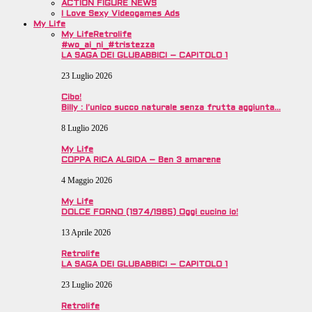
ACTION FIGURE NEWS
I Love Sexy Videogames Ads
My Life
My Life
Retrolife
#wo_ai_ni_#tristezza
LA SAGA DEI GLUBABBICI – CAPITOLO 1
23 Luglio 2026
Cibo!
Billy : l’unico succo naturale senza frutta aggiunta…
8 Luglio 2026
My Life
COPPA RICA ALGIDA – Ben 3 amarene
4 Maggio 2026
My Life
DOLCE FORNO (1974/1985) Oggi cucino io!
13 Aprile 2026
Retrolife
LA SAGA DEI GLUBABBICI – CAPITOLO 1
23 Luglio 2026
Retrolife