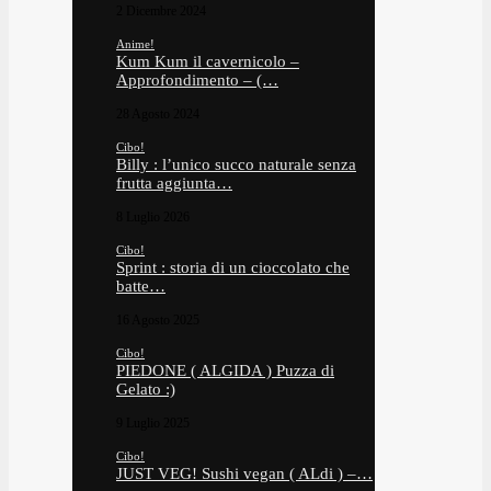
2 Dicembre 2024
Anime!
Kum Kum il cavernicolo –
Approfondimento – (…
28 Agosto 2024
Cibo!
Billy : l’unico succo naturale senza
frutta aggiunta…
8 Luglio 2026
Cibo!
Sprint : storia di un cioccolato che
batte…
16 Agosto 2025
Cibo!
PIEDONE ( ALGIDA ) Puzza di
Gelato :)
9 Luglio 2025
Cibo!
JUST VEG! Sushi vegan ( ALdi ) –…