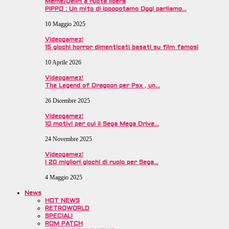
Meme/Deliri a ruota libera
PIPPO : Un mito di ippopotamo Oggi parliamo…
10 Maggio 2025
Videogamez!
15 giochi horror dimenticati basati su film famosi
10 Aprile 2026
Videogamez!
The Legend of Dragoon per Psx , un…
26 Dicembre 2025
Videogamez!
10 motivi per cui il Sega Mega Drive…
24 Novembre 2025
Videogamez!
I 20 migliori giochi di ruolo per Sega…
4 Maggio 2025
News
HOT NEWS
RETROWORLD
SPECIALI
ROM PATCH