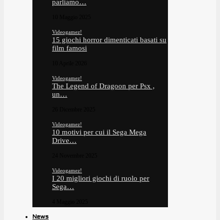
parliamo…
10 Maggio 2025
Videogamez!
15 giochi horror dimenticati basati su
film famosi
10 Aprile 2026
Videogamez!
The Legend of Dragoon per Psx ,
un…
26 Dicembre 2025
Videogamez!
10 motivi per cui il Sega Mega
Drive…
24 Novembre 2025
Videogamez!
I 20 migliori giochi di ruolo per
Sega…
4 Maggio 2025
News