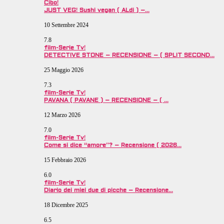
Cibo!
JUST VEG! Sushi vegan ( ALdi ) –…
10 Settembre 2024
7.8
film-Serie Tv!
DETECTIVE STONE – RECENSIONE – ( SPLIT SECOND…
25 Maggio 2026
7.3
film-Serie Tv!
PAVANA ( PAVANE ) – RECENSIONE – ( …
12 Marzo 2026
7.0
film-Serie Tv!
Come si dice “amore”? – Recensione ( 2026…
15 Febbraio 2026
6.0
film-Serie Tv!
Diario dei miei due di picche – Recensione…
18 Dicembre 2025
6.5