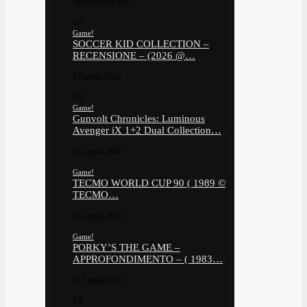
18 Dicembre 2025
6.5
Game!
SOCCER KID COLLECTION –
RECENSIONE – (2026 @…
2 Agosto 2026
7.0
Game!
Gunvolt Chronicles: Luminous
Avenger iX 1+2 Dual Collection…
22 Luglio 2026
Game!
TECMO WORLD CUP 90 ( 1989 ©
TECMO…
15 Luglio 2026
Game!
PORKY’S THE GAME –
APPROFONDIMENTO – ( 1983…
12 Luglio 2026
6.8