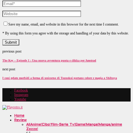
Save my name, email, and website in this browser for the next time I comment.
* By using this form you agree with the storage and handling of your data by this website.
previous post
The Key – Episode 1 : Una nuova avventura punta e clikka per Amstrad
next post
I coni gelato morbidi a forma di unicorno di Tsunokoi portano colore e magia a Shibuya
Facebook
Instagram
Youtube
Home
Review
All
Anime!
Cibo!
film-Serie Tv!
Game!
Manga!
Manga/anime
Zozzo!