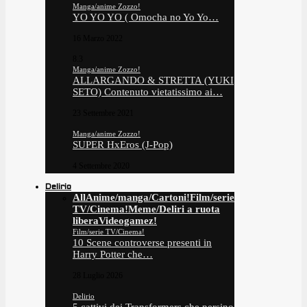
Manga/anime Zozzo!
YO YO YO ( Omocha no Yo Yo…
16 Marzo 2022
8.3
Manga/anime Zozzo!
ALLARGANDO & STRETTA (YUKI
SETO) Contenuto vietatissimo ai…
23 Settembre 2021
Manga/anime Zozzo!
SUPER HxEros (J-Pop)
4 Settembre 2020
Delirio
All
Anime/manga/Cartoni!
Film/serie
TV/Cinema!
Meme/Deliri a ruota
libera
Videogamez!
Film/serie TV/Cinema!
10 Scene controverse presenti in
Harry Potter che…
28 Luglio 2026
Delirio