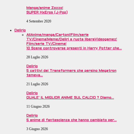
Manga/anime Zozzo!
SUPER HxEros (J-Pop)
4 Settembre 2020
Delirio
All
Anime/manga/Cartoni!
Film/serie
TV/Cinema!
Meme/Deliri a ruota libera
Videogamez!
Film/serie TV/Cinema!
10 Scene controverse presenti in Harry Potter che…
28 Luglio 2026
Delirio
5 cattivi dei Transformers che persino Megatron
temeva…
21 Luglio 2026
Delirio
QUALE’ IL MIGLIOR ANIME SUL CALCIO ? Diamo…
11 Giugno 2026
Delirio
5 anime di fantascienza che hanno cambiato per…
3 Giugno 2026