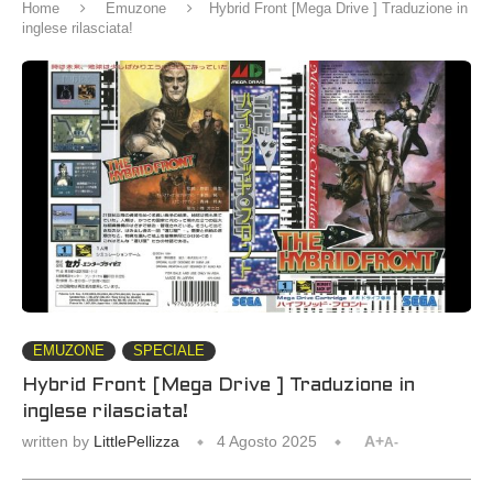
Home
Emuzone
Hybrid Front [Mega Drive ] Traduzione in
inglese rilasciata!
EMUZONE
SPECIALE
Hybrid Front [Mega Drive ] Traduzione in
inglese rilasciata!
written by
LittlePellizza
4 Agosto 2025
A+
A-