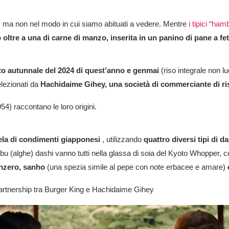
 ma non nel modo in cui siamo abituati a vedere. Mentre
i tipici “ham
 oltre a una di carne di manzo, inserita in un panino di pane a fe
lto autunnale del 2024 di quest’anno e genmai
(riso integrale non l
lezionati da
Hachidaime Gihey, una società di commerciante di riso
) raccontano le loro origini.
ela di condimenti giapponesi
, utilizzando
quattro diversi tipi di d
bu (alghe) dashi vanno tutti nella glassa di soia del Kyoto Whopper,
nzero, sanho
(una spezia simile al pepe con note erbacee e amare)
partnership tra Burger King e Hachidaime Gihey