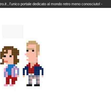
o.it , l'unico portale dedicato al mondo retro meno conosciuto! -