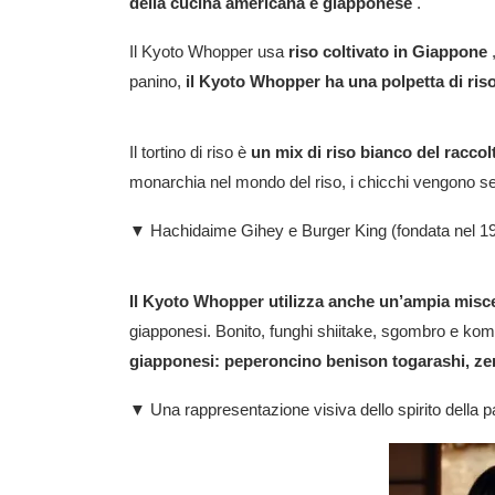
della cucina americana e giapponese
.
Il Kyoto Whopper usa
riso coltivato in Giappone
,
panino,
il Kyoto Whopper ha una polpetta di riso
Il tortino di riso è
un mix di riso bianco del racco
monarchia nel mondo del riso, i chicchi vengono se
▼ Hachidaime Gihey e Burger King (fondata nel 1954
Il Kyoto Whopper utilizza anche un’ampia misc
giapponesi. Bonito, funghi shiitake, sgombro e kom
giapponesi: peperoncino benison togarashi, ze
▼ Una rappresentazione visiva dello spirito della 