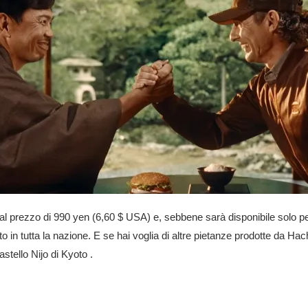
l prezzo di 990 yen (6,60 $ USA) e, sebbene sarà disponibile solo per 
to in tutta la nazione. E se hai voglia di altre pietanze prodotte da Ha
astello Nijo di Kyoto
.