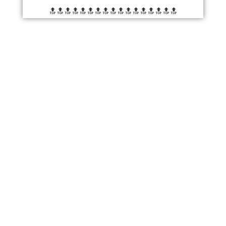
🔝🔝🔝🔝🔝🔝
🔝🔝🔝🔝🔝🔝
🔝🔝🔝🔝🔝