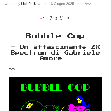
written by
LittlePellizza
16 Giugno 2025
A+
A-
0
Bubble Cop
– Un affascinante ZX
Spectrum di Gabriele
Amore –
foto