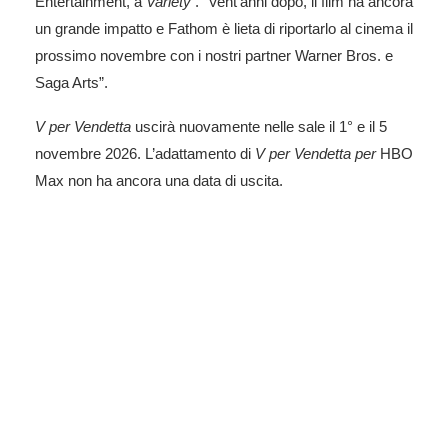
Entertainment, a
Variety
. “Vent’anni dopo, il film ha ancora
un grande impatto e Fathom è lieta di riportarlo al cinema il
prossimo novembre con i nostri partner Warner Bros. e
Saga Arts”.
V per Vendetta
uscirà nuovamente nelle sale il 1° e il 5
novembre 2026. L’adattamento di
V per Vendetta per
HBO
Max non ha ancora una data di uscita.