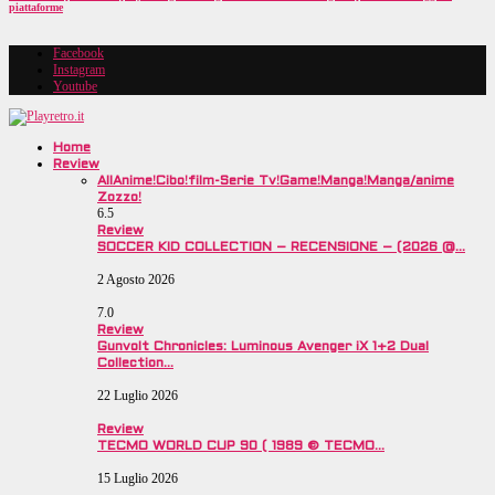
piattaforme
Facebook
Instagram
Youtube
Home
Review
All
Anime!
Cibo!
film-Serie Tv!
Game!
Manga!
Manga/anime
Zozzo!
6.5
Review
SOCCER KID COLLECTION – RECENSIONE – (2026 @…
2 Agosto 2026
7.0
Review
Gunvolt Chronicles: Luminous Avenger iX 1+2 Dual
Collection…
22 Luglio 2026
Review
TECMO WORLD CUP 90 ( 1989 © TECMO…
15 Luglio 2026