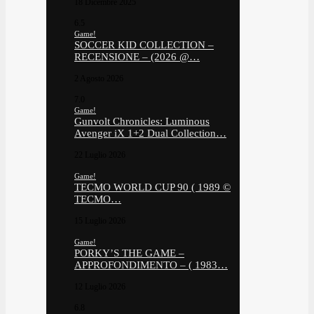
18 Dicembre 2025
6.5
Game!
SOCCER KID COLLECTION –
RECENSIONE – (2026 @…
2 Agosto 2026
7.0
Game!
Gunvolt Chronicles: Luminous
Avenger iX 1+2 Dual Collection…
22 Luglio 2026
Game!
TECMO WORLD CUP 90 ( 1989 ©
TECMO…
15 Luglio 2026
Game!
PORKY’S THE GAME –
APPROFONDIMENTO – ( 1983…
12 Luglio 2026
6.8