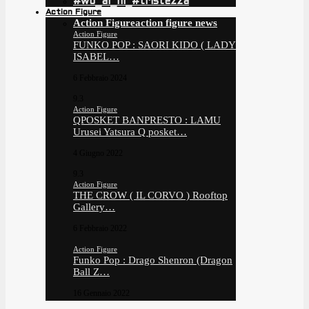
#wo_ai_ni_#tristezza
Action Figure
Action Figure
action figure news
Action Figure
FUNKO POP : SAORI KIDO ( LADY
ISABEL…
6 Febbraio 2024
9.3
Action Figure
QPOSKET BANPRESTO : LAMU
Urusei Yatsura Q posket…
4 Giugno 2022
9.3
Action Figure
THE CROW ( IL CORVO ) Rooftop
Gallery…
6 Febbraio 2022
Action Figure
Funko Pop : Drago Shenron (Dragon
Ball Z…
16 Gennaio 2022