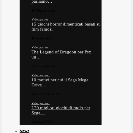
parliamo…
10 Maggio 2025
Videogamez!
15 giochi horror dimenticati basati su
film famosi
10 Aprile 2026
Videogamez!
The Legend of Dragoon per Psx ,
un…
26 Dicembre 2025
Videogamez!
10 motivi per cui il Sega Mega
Drive…
24 Novembre 2025
Videogamez!
I 20 migliori giochi di ruolo per
Sega…
4 Maggio 2025
News