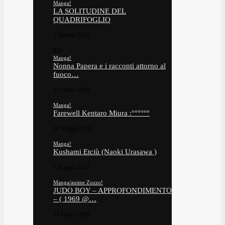
Manga!
LA SOLITUDINE DEL
QUADRIFOGLIO
2 Ottobre 2022
9.0
Manga!
Nonna Papera e i racconti attorno al
fuoco…
22 Marzo 2022
Manga!
Farewell Kentaro Miura :°°°°°°
20 Maggio 2021
Manga!
Kushami Etciù (Naoki Urasawa )
1 Maggio 2021
Manga/anime Zozzo!
JUDO BOY – APPROFONDIMENTO
– ( 1969 @…
15 Marzo 2025