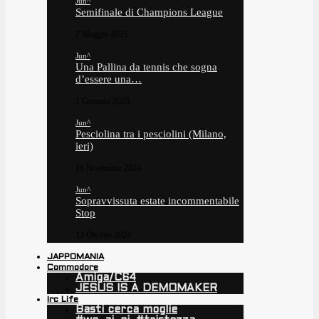
Jun^
Semifinale di Champions League
7 Maggio 2025
Jun^
Una Pallina da tennis che sogna
d’essere una…
1 Gennaio 2025
Jun^
Pesciolina tra i pesciolini (Milano,
ieri)
16 Novembre 2024
Jun^
Sopravvissuta estate incommentabile
Stop
13 Ottobre 2024
JAPPOMANIA
Commodore
Amiga/C64
JESUS IS A DEMOMAKER
Irc Life
Basti cerca moglie