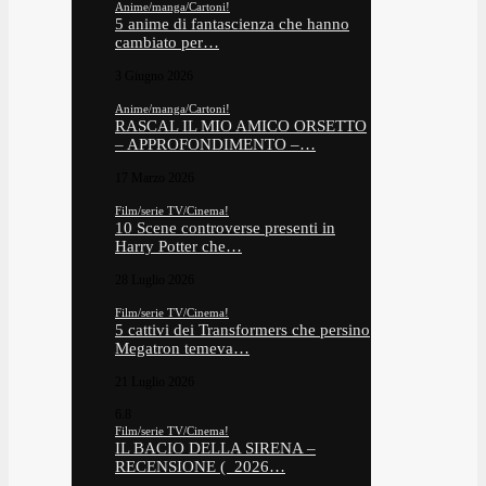
Anime/manga/Cartoni!
5 anime di fantascienza che hanno
cambiato per…
3 Giugno 2026
Anime/manga/Cartoni!
RASCAL IL MIO AMICO ORSETTO
– APPROFONDIMENTO –…
17 Marzo 2026
Film/serie TV/Cinema!
10 Scene controverse presenti in
Harry Potter che…
28 Luglio 2026
Film/serie TV/Cinema!
5 cattivi dei Transformers che persino
Megatron temeva…
21 Luglio 2026
6.8
Film/serie TV/Cinema!
IL BACIO DELLA SIRENA –
RECENSIONE ( 2026…