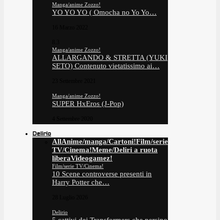
Manga/anime Zozzo!
YO YO YO ( Omocha no Yo Yo…
16 Marzo 2022
8.3
Manga/anime Zozzo!
ALLARGANDO & STRETTA (YUKI
SETO) Contenuto vietatissimo ai…
23 Settembre 2021
Manga/anime Zozzo!
SUPER HxEros (J-Pop)
4 Settembre 2020
Delirio
All
Anime/manga/Cartoni!
Film/serie
TV/Cinema!
Meme/Deliri a ruota
libera
Videogamez!
Film/serie TV/Cinema!
10 Scene controverse presenti in
Harry Potter che…
28 Luglio 2026
Delirio