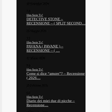
10 Settembre 2024
7.8
film-Serie Tv!
DETECTIVE STONE –
RECENSIONE – ( SPLIT SECOND…
25 Maggio 2026
7.3
film-Serie Tv!
PAVANA ( PAVANE ) –
RECENSIONE – ( …
12 Marzo 2026
7.0
film-Serie Tv!
Come si dice “amore”? – Recensione
( 2026…
15 Febbraio 2026
6.0
film-Serie Tv!
Diario dei miei due di picche –
Recensione…