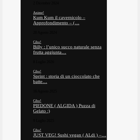
2 Dicembre 2024
Anime!
Kum Kum il cavernicolo –
Approfondimento – (…
28 Agosto 2024
Cibo!
Billy : l’unico succo naturale senza
frutta aggiunta…
8 Luglio 2026
Cibo!
Sprint : storia di un cioccolato che
batte…
16 Agosto 2025
Cibo!
PIEDONE ( ALGIDA ) Puzza di
Gelato :)
9 Luglio 2025
Cibo!
JUST VEG! Sushi vegan ( ALdi ) –…