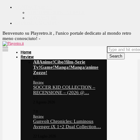
CONTACT ME ^_^
YOUTUBE OFFICIAL PAGE
CONTACT ME
OFFRIMI UN CAFFE!
Benvenuto su Playretro.it , l'unico portale dedicato al mondo retro
meno conosciuto! -
Home
Search
Review
All
Anime!
Cibo!
film-Serie
Tv!
Game!
Manga!
Manga/anime
Zozzo!
6.5
Review
SOCCER KID COLLECTION –
RECENSIONE – (2026 @…
2 Agosto 2026
7.0
Review
Gunvolt Chronicles: Luminous
Avenger iX 1+2 Dual Collection…
22 Luglio 2026