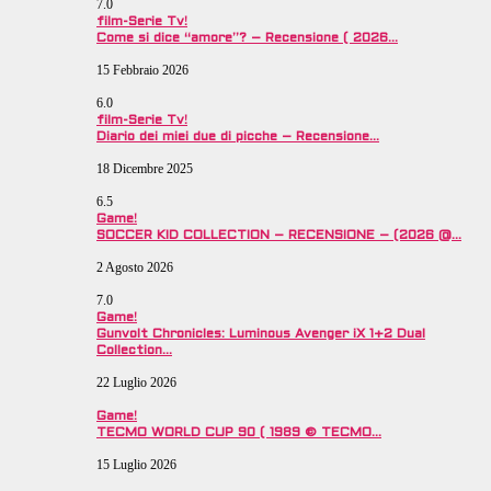
7.0
film-Serie Tv!
Come si dice “amore”? – Recensione ( 2026…
15 Febbraio 2026
6.0
film-Serie Tv!
Diario dei miei due di picche – Recensione…
18 Dicembre 2025
6.5
Game!
SOCCER KID COLLECTION – RECENSIONE – (2026 @…
2 Agosto 2026
7.0
Game!
Gunvolt Chronicles: Luminous Avenger iX 1+2 Dual
Collection…
22 Luglio 2026
Game!
TECMO WORLD CUP 90 ( 1989 © TECMO…
15 Luglio 2026