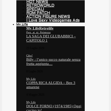
HOT NEWS
RETROWORLD
SPECIALI
ROM PATCH
ACTION FIGURE NEWS
I Love Sexy Videogames Ads
My Life
My Life
Retrolife
#wo_ai_ni_#tristezza
LA SAGA DEI GLUBABBICI –
CAPITOLO 1
23 Luglio 2026
Cibo!
Billy : l’unico succo naturale senza
frutta aggiunta…
8 Luglio 2026
My Life
COPPA RICA ALGIDA – Ben 3
amarene
4 Maggio 2026
My Life
DOLCE FORNO (1974/1985) Oggi
cucino io!