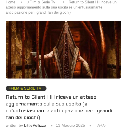
Home
⚡️Film & Serie Tv !
Return to Silent Hill riceve un
atteso aggiornamento sulla sua uscita (e un’entusiasmante
anticipazione per i grandi fan dei giochi)
⚡️FILM & SERIE TV !
Return to Silent Hill riceve un atteso
aggiornamento sulla sua uscita (e
un’entusiasmante anticipazione per i grandi
fan dei giochi)
written by
LittlePellizza
13 Maggio 2025
A+
A-