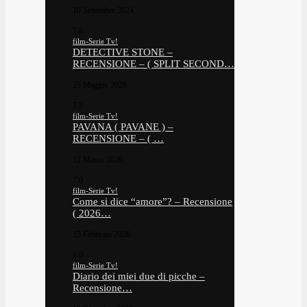
10 Settembre 2024
7.8
film-Serie Tv!
DETECTIVE STONE –
RECENSIONE – ( SPLIT SECOND…
25 Maggio 2026
7.3
film-Serie Tv!
PAVANA ( PAVANE ) –
RECENSIONE – ( …
12 Marzo 2026
7.0
film-Serie Tv!
Come si dice “amore”? – Recensione
( 2026…
15 Febbraio 2026
6.0
film-Serie Tv!
Diario dei miei due di picche –
Recensione…