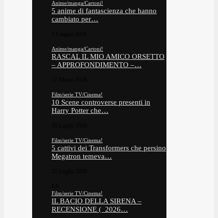
Anime/manga/Cartoni!
5 anime di fantascienza che hanno
cambiato per…
3 Giugno 2026
Anime/manga/Cartoni!
RASCAL IL MIO AMICO ORSETTO
– APPROFONDIMENTO –…
17 Marzo 2026
Film/serie TV/Cinema!
10 Scene controverse presenti in
Harry Potter che…
28 Luglio 2026
Film/serie TV/Cinema!
5 cattivi dei Transformers che persino
Megatron temeva…
21 Luglio 2026
6.8
Film/serie TV/Cinema!
IL BACIO DELLA SIRENA –
RECENSIONE ( 2026…