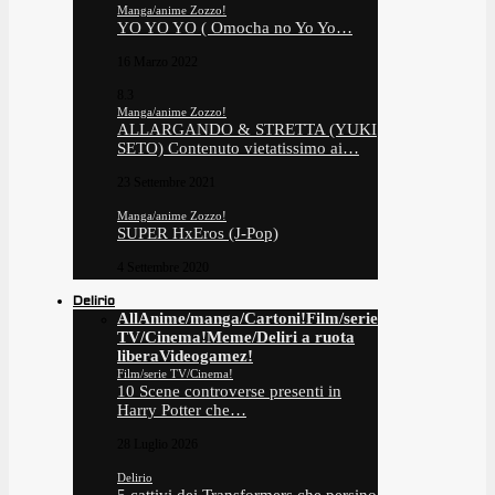
Manga/anime Zozzo!
YO YO YO ( Omocha no Yo Yo…
16 Marzo 2022
8.3
Manga/anime Zozzo!
ALLARGANDO & STRETTA (YUKI
SETO) Contenuto vietatissimo ai…
23 Settembre 2021
Manga/anime Zozzo!
SUPER HxEros (J-Pop)
4 Settembre 2020
Delirio
All
Anime/manga/Cartoni!
Film/serie
TV/Cinema!
Meme/Deliri a ruota
libera
Videogamez!
Film/serie TV/Cinema!
10 Scene controverse presenti in
Harry Potter che…
28 Luglio 2026
Delirio