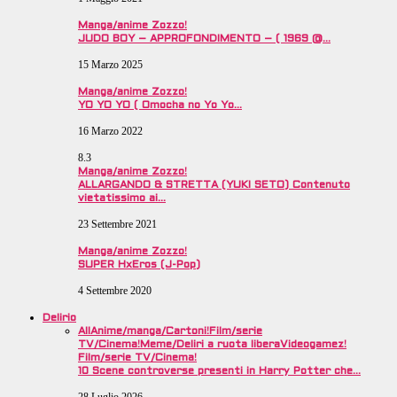
Manga/anime Zozzo!
JUDO BOY – APPROFONDIMENTO – ( 1969 @…
15 Marzo 2025
Manga/anime Zozzo!
YO YO YO ( Omocha no Yo Yo…
16 Marzo 2022
8.3
Manga/anime Zozzo!
ALLARGANDO & STRETTA (YUKI SETO) Contenuto
vietatissimo ai…
23 Settembre 2021
Manga/anime Zozzo!
SUPER HxEros (J-Pop)
4 Settembre 2020
Delirio
All
Anime/manga/Cartoni!
Film/serie
TV/Cinema!
Meme/Deliri a ruota libera
Videogamez!
Film/serie TV/Cinema!
10 Scene controverse presenti in Harry Potter che…
28 Luglio 2026