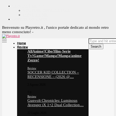
CONTACT ME ^_^
YOUTUBE OFFICIAL PAGE
CONTACT ME
OFFRIMI UN CAFFE!
Benvenuto su Playretro.it , l'unico portale dedicato al mondo retro
meno conosciuto! -
Home
Search
Review
All
Anime!
Cibo!
film-Serie
Tv!
Game!
Manga!
Manga/anime
Zozzo!
6.5
Review
SOCCER KID COLLECTION –
RECENSIONE – (2026 @…
2 Agosto 2026
7.0
Review
Gunvolt Chronicles: Luminous
Avenger iX 1+2 Dual Collection…
22 Luglio 2026