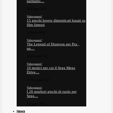
parliamo…
10 Maggio 2025
Videogamez!
15 giochi horror dimenticati basati su
film famosi
10 Aprile 2026
Videogamez!
The Legend of Dragoon per Psx ,
un…
26 Dicembre 2025
Videogamez!
10 motivi per cui il Sega Mega
Drive…
24 Novembre 2025
Videogamez!
I 20 migliori giochi di ruolo per
Sega…
4 Maggio 2025
News