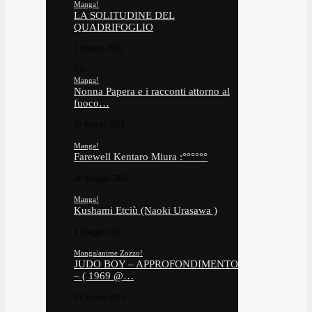
Manga!
LA SOLITUDINE DEL
QUADRIFOGLIO
2 Ottobre 2022
9.0
Manga!
Nonna Papera e i racconti attorno al
fuoco…
22 Marzo 2022
Manga!
Farewell Kentaro Miura :°°°°°°
20 Maggio 2021
Manga!
Kushami Etciù (Naoki Urasawa )
1 Maggio 2021
Manga/anime Zozzo!
JUDO BOY – APPROFONDIMENTO
– ( 1969 @…
15 Marzo 2025