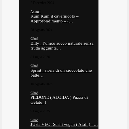
2 Dicembre 2024
Anime!
Kum Kum il cavernicolo –
Approfondimento – (…
28 Agosto 2024
Cibo!
Billy : l’unico succo naturale senza
frutta aggiunta…
8 Luglio 2026
Cibo!
Sprint : storia di un cioccolato che
batte…
16 Agosto 2025
Cibo!
PIEDONE ( ALGIDA ) Puzza di
Gelato :)
9 Luglio 2025
Cibo!
JUST VEG! Sushi vegan ( ALdi ) –…