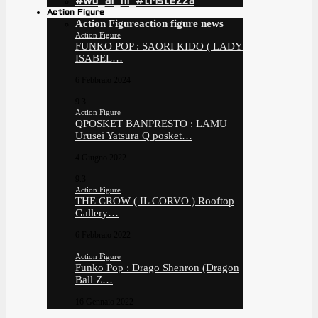
#wo_ai_ni_#tristezza
Action Figure
Action Figure
action figure news
Action Figure
FUNKO POP : SAORI KIDO ( LADY
ISABEL…
6 Febbraio 2024
9.3
Action Figure
QPOSKET BANPRESTO : LAMU
Urusei Yatsura Q posket…
4 Giugno 2022
9.3
Action Figure
THE CROW ( IL CORVO ) Rooftop
Gallery…
6 Febbraio 2022
Action Figure
Funko Pop : Drago Shenron (Dragon
Ball Z…
16 Gennaio 2022