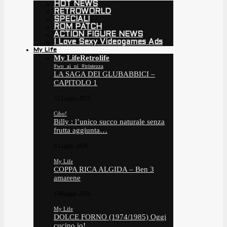
HOT NEWS
RETROWORLD
SPECIALI
ROM PATCH
ACTION FIGURE NEWS
I Love Sexy Videogames Ads
My Life
My Life
Retrolife
#wo_ai_ni_#tristezza
LA SAGA DEI GLUBABBICI –
CAPITOLO 1
23 Luglio 2026
Cibo!
Billy : l’unico succo naturale senza
frutta aggiunta…
8 Luglio 2026
My Life
COPPA RICA ALGIDA – Ben 3
amarene
4 Maggio 2026
My Life
DOLCE FORNO (1974/1985) Oggi
cucino io!