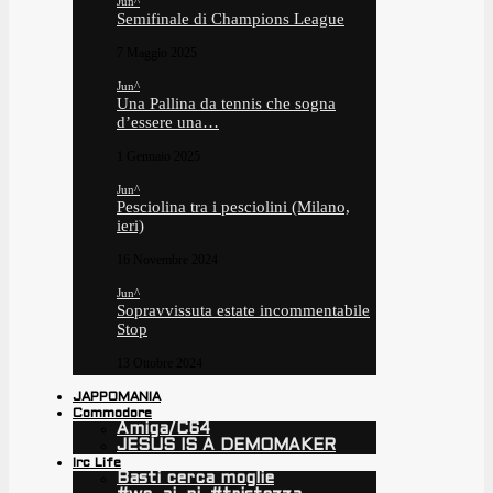
Jun^
Semifinale di Champions League
7 Maggio 2025
Jun^
Una Pallina da tennis che sogna
d’essere una…
1 Gennaio 2025
Jun^
Pesciolina tra i pesciolini (Milano,
ieri)
16 Novembre 2024
Jun^
Sopravvissuta estate incommentabile
Stop
13 Ottobre 2024
JAPPOMANIA
Commodore
Amiga/C64
JESUS IS A DEMOMAKER
Irc Life
Basti cerca moglie