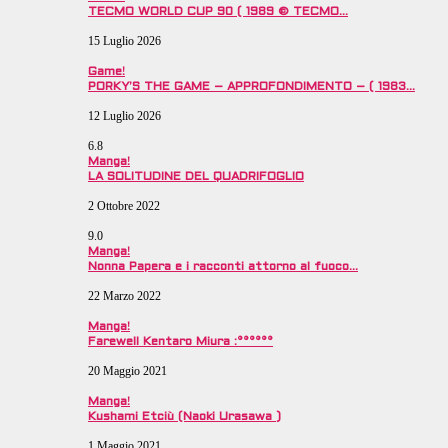
TECMO WORLD CUP 90 ( 1989 © TECMO…
15 Luglio 2026
Game!
PORKY’S THE GAME – APPROFONDIMENTO – ( 1983…
12 Luglio 2026
6.8
Manga!
LA SOLITUDINE DEL QUADRIFOGLIO
2 Ottobre 2022
9.0
Manga!
Nonna Papera e i racconti attorno al fuoco…
22 Marzo 2022
Manga!
Farewell Kentaro Miura :°°°°°°
20 Maggio 2021
Manga!
Kushami Etciù (Naoki Urasawa )
1 Maggio 2021