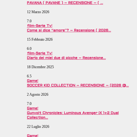
PAVANA ( PAVANE ) – RECENSIONE – ( …
12 Marzo 2026
7.0
film-Serie Tv!
Come si dice “amore”? – Recensione ( 2026…
15 Febbraio 2026
6.0
film-Serie Tv!
Diario dei miei due di picche – Recensione…
18 Dicembre 2025
6.5
Game!
SOCCER KID COLLECTION – RECENSIONE – (2026 @…
2 Agosto 2026
7.0
Game!
Gunvolt Chronicles: Luminous Avenger iX 1+2 Dual
Collection…
22 Luglio 2026
Game!