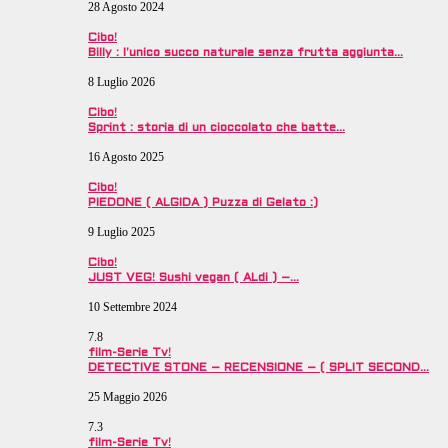
28 Agosto 2024
Cibo!
Billy : l’unico succo naturale senza frutta aggiunta…
8 Luglio 2026
Cibo!
Sprint : storia di un cioccolato che batte…
16 Agosto 2025
Cibo!
PIEDONE ( ALGIDA ) Puzza di Gelato :)
9 Luglio 2025
Cibo!
JUST VEG! Sushi vegan ( ALdi ) –…
10 Settembre 2024
7.8
film-Serie Tv!
DETECTIVE STONE – RECENSIONE – ( SPLIT SECOND…
25 Maggio 2026
7.3
film-Serie Tv!