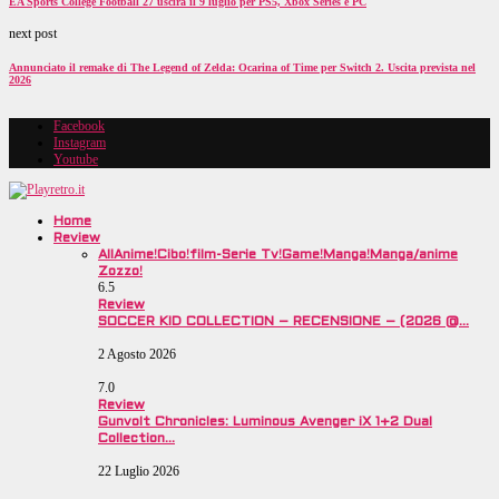
EA Sports College Football 27 uscirà il 9 luglio per PS5, Xbox Series e PC
next post
Annunciato il remake di The Legend of Zelda: Ocarina of Time per Switch 2. Uscita prevista nel
2026
Facebook
Instagram
Youtube
Home
Review
All
Anime!
Cibo!
film-Serie Tv!
Game!
Manga!
Manga/anime
Zozzo!
6.5
Review
SOCCER KID COLLECTION – RECENSIONE – (2026 @…
2 Agosto 2026
7.0
Review
Gunvolt Chronicles: Luminous Avenger iX 1+2 Dual
Collection…
22 Luglio 2026