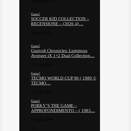
18 Dicembre 2025
6.5
Game!
SOCCER KID COLLECTION –
RECENSIONE – (2026 @…
2 Agosto 2026
7.0
Game!
Gunvolt Chronicles: Luminous
Avenger iX 1+2 Dual Collection…
22 Luglio 2026
Game!
TECMO WORLD CUP 90 ( 1989 ©
TECMO…
15 Luglio 2026
Game!
PORKY’S THE GAME –
APPROFONDIMENTO – ( 1983…
12 Luglio 2026
6.8