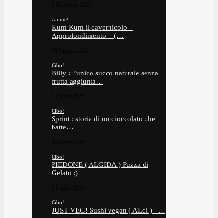
2 Dicembre 2024
Anime!
Kum Kum il cavernicolo –
Approfondimento – (…
28 Agosto 2024
Cibo!
Billy : l’unico succo naturale senza
frutta aggiunta…
8 Luglio 2026
Cibo!
Sprint : storia di un cioccolato che
batte…
16 Agosto 2025
Cibo!
PIEDONE ( ALGIDA ) Puzza di
Gelato :)
9 Luglio 2025
Cibo!
JUST VEG! Sushi vegan ( ALdi ) –…