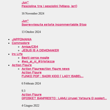
Jun^
Pesciolina tra i pesciolini (Milano, ieri)
16 Novembre 2024
Jun^
Sopravvissuta estate incommentabile Stop
13 Ottobre 2024
JAPPOMANIA
Commodore
Amiga/C64
JESUS IS A DEMOMAKER
Irc Life
Basti cerca moglie
#wo_ai_ni_#tristezza
Action Figure
Action Figure
action figure news
Action Figure
FUNKO POP : SAORI KIDO ( LADY ISABEL…
6 Febbraio 2024
9.3
Action Figure
QPOSKET BANPRESTO : LAMU Urusei Yatsura Q posket…
4 Giugno 2022