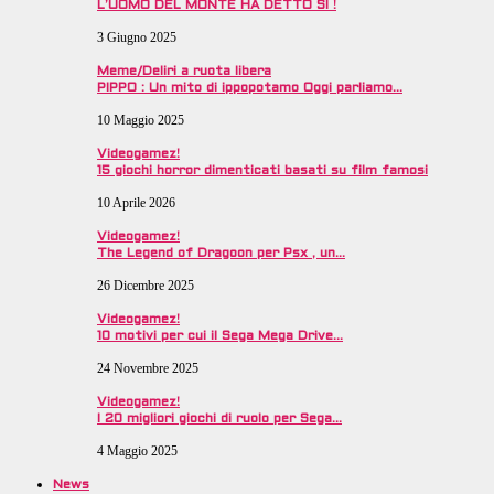
L’UOMO DEL MONTE HA DETTO SI !
3 Giugno 2025
Meme/Deliri a ruota libera
PIPPO : Un mito di ippopotamo Oggi parliamo…
10 Maggio 2025
Videogamez!
15 giochi horror dimenticati basati su film famosi
10 Aprile 2026
Videogamez!
The Legend of Dragoon per Psx , un…
26 Dicembre 2025
Videogamez!
10 motivi per cui il Sega Mega Drive…
24 Novembre 2025
Videogamez!
I 20 migliori giochi di ruolo per Sega…
4 Maggio 2025
News