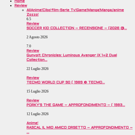
Home
Review
All
Anime!
Cibo!
film-Serie Tv!
Game!
Manga!
Manga/anime
Zozzo!
6.5
Review
SOCCER KID COLLECTION – RECENSIONE – (2026 @…
2 Agosto 2026
7.0
Review
Gunvolt Chronicles: Luminous Avenger iX 1+2 Dual
Collection…
22 Luglio 2026
Review
TECMO WORLD CUP 90 ( 1989 © TECMO…
15 Luglio 2026
Review
PORKY’S THE GAME – APPROFONDIMENTO – ( 1983…
12 Luglio 2026
Anime!
RASCAL IL MIO AMICO ORSETTO – APPROFONDIMENTO –
…