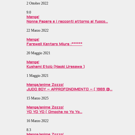
2 Ottobre 2022
9.0
Manga!
Nonna Papera e i racconti attorno al fuoco…
22 Marzo 2022
Manga!
Farewell Kentaro Miura :°°°°°°
20 Maggio 2021
Manga!
Kushami Etciù (Naoki Urasawa )
1 Maggio 2021
Manga/anime Zozzo!
JUDO BOY – APPROFONDIMENTO – ( 1969 @…
15 Marzo 2025
Manga/anime Zozzo!
YO YO YO ( Omocha no Yo Yo…
16 Marzo 2022
8.3
Manga/anime Zozzo!