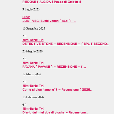
PIEDONE ( ALGIDA ) Puzza di Gelato :)
9 Luglio 2025
Cibo!
JUST VEG! Sushi vegan ( ALdi ) –…
10 Settembre 2024
7.8
film-Serie Tv!
DETECTIVE STONE – RECENSIONE – ( SPLIT SECOND…
25 Maggio 2026
7.3
film-Serie Tv!
PAVANA ( PAVANE ) – RECENSIONE – ( …
12 Marzo 2026
7.0
film-Serie Tv!
Come si dice “amore”? – Recensione ( 2026…
15 Febbraio 2026
6.0
film-Serie Tv!
Diario dei miei due di picche – Recensione…