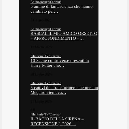
Anime/manga/Cartoni!
5 anime di fantascienza che hanno
cambiato per…
3 Giugno 2026
Anime/manga/Cartoni!
RASCAL IL MIO AMICO ORSETTO
– APPROFONDIMENTO –…
17 Marzo 2026
Film/serie TV/Cinema!
10 Scene controverse presenti in
Harry Potter che…
28 Luglio 2026
Film/serie TV/Cinema!
5 cattivi dei Transformers che persino
Megatron temeva…
21 Luglio 2026
6.8
Film/serie TV/Cinema!
IL BACIO DELLA SIRENA –
RECENSIONE ( 2026…