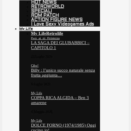
HOT NEWS
RETROWORLD
SPECIALI
ROM PATCH
ACTION FIGURE NEWS
I Love Sexy Videogames Ads
My Life
My Life
Retrolife
#wo_ai_ni_#tristezza
LA SAGA DEI GLUBABBICI –
CAPITOLO 1
23 Luglio 2026
Cibo!
Billy : l’unico succo naturale senza
frutta aggiunta…
8 Luglio 2026
My Life
COPPA RICA ALGIDA – Ben 3
amarene
4 Maggio 2026
My Life
DOLCE FORNO (1974/1985) Oggi
cucino io!