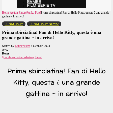
GAMES
FILM SERIE TV
Home
Action Figure
Funko Pop!
Prima sbirciatina! Fan di Hello Kitty, questa è una grande
gattina ~ in arrivo!
FUNKO POP!
FUNKO POP! NEWS!
Prima sbirciatina! Fan di Hello Kitty, questa è una
grande gattina ~ in arrivo!
written by
LittlePellizza
4 Gennaio 2024
A+
A-
Reset
0
Facebook
Twitter
Whatsapp
Email
Prima sbirciatina! Fan di Hello
Kitty, questa è una grande
gattina ~ in arrivo!