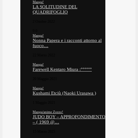
Manga!
LA SOLITUDINE DEL
QUADRIFOGLIO
2 Ottobre 2022
9.0
Manga!
Nonna Papera e i racconti attorno al
fuoco…
22 Marzo 2022
Manga!
Farewell Kentaro Miura :°°°°°°
20 Maggio 2021
Manga!
Kushami Etciù (Naoki Urasawa )
1 Maggio 2021
Manga/anime Zozzo!
JUDO BOY – APPROFONDIMENTO
– ( 1969 @…
15 Marzo 2025