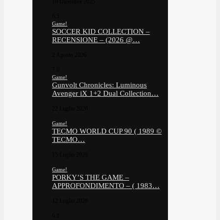
18 Dicembre 2025
6.5
Game!
SOCCER KID COLLECTION –
RECENSIONE – (2026 @…
2 Agosto 2026
7.0
Game!
Gunvolt Chronicles: Luminous
Avenger iX 1+2 Dual Collection…
22 Luglio 2026
Game!
TECMO WORLD CUP 90 ( 1989 ©
TECMO…
15 Luglio 2026
Game!
PORKY’S THE GAME –
APPROFONDIMENTO – ( 1983…
12 Luglio 2026
6.8