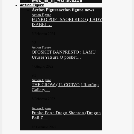
#wo_ai_ni_#tristezza
Action Figure
Action Figure
action figure news
Action Figure
FUNKO POP : SAORI KIDO ( LADY
ISABEL…
6 Febbraio 2024
9.3
Action Figure
QPOSKET BANPRESTO : LAMU
Urusei Yatsura Q posket…
4 Giugno 2022
9.3
Action Figure
THE CROW ( IL CORVO ) Rooftop
Gallery…
6 Febbraio 2022
Action Figure
Funko Pop : Drago Shenron (Dragon
Ball Z…
16 Gennaio 2022