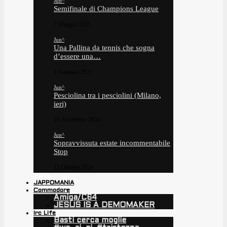
Jun^
Semifinale di Champions League
7 Maggio 2025
Jun^
Una Pallina da tennis che sogna
d’essere una…
1 Gennaio 2025
Jun^
Pesciolina tra i pesciolini (Milano,
ieri)
16 Novembre 2024
Jun^
Sopravvissuta estate incommentabile
Stop
13 Ottobre 2024
JAPPOMANIA
Commodore
Amiga/C64
JESUS IS A DEMOMAKER
Irc Life
Basti cerca moglie