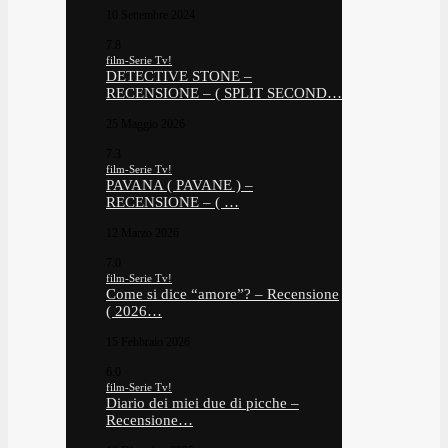
10 Settembre 2024
7.8
film-Serie Tv!
DETECTIVE STONE –
RECENSIONE – ( SPLIT SECOND…
25 Maggio 2026
7.3
film-Serie Tv!
PAVANA ( PAVANE ) –
RECENSIONE – ( …
12 Marzo 2026
7.0
film-Serie Tv!
Come si dice “amore”? – Recensione
( 2026…
15 Febbraio 2026
6.0
film-Serie Tv!
Diario dei miei due di picche –
Recensione…