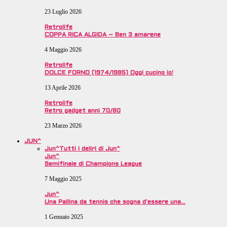
23 Luglio 2026
Retrolife
COPPA RICA ALGIDA – Ben 3 amarene
4 Maggio 2026
Retrolife
DOLCE FORNO (1974/1985) Oggi cucino io!
13 Aprile 2026
Retrolife
Retro gadget anni 70/80
23 Marzo 2026
JUN^
Jun^
Tutti i deliri di Jun^
Jun^
Semifinale di Champions League
7 Maggio 2025
Jun^
Una Pallina da tennis che sogna d’essere una…
1 Gennaio 2025