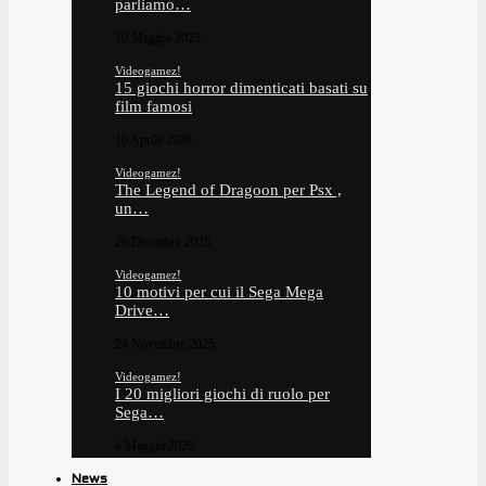
parliamo…
10 Maggio 2025
Videogamez!
15 giochi horror dimenticati basati su
film famosi
10 Aprile 2026
Videogamez!
The Legend of Dragoon per Psx ,
un…
26 Dicembre 2025
Videogamez!
10 motivi per cui il Sega Mega
Drive…
24 Novembre 2025
Videogamez!
I 20 migliori giochi di ruolo per
Sega…
4 Maggio 2025
News