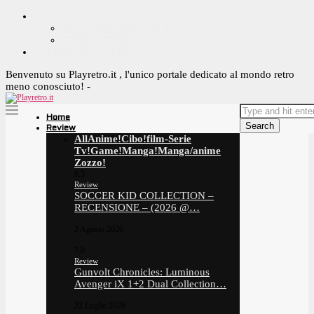
CONTACT ME ^_^
YOUTUBE OFFICIAL PAGE
CONTACT ME
OFFRIMI UN CAFFE!
Benvenuto su Playretro.it , l'unico portale dedicato al mondo retro
meno conosciuto! -
Home
Search
Review
All
Anime!
Cibo!
film-Serie
Tv!
Game!
Manga!
Manga/anime
Zozzo!
6.5
Review
SOCCER KID COLLECTION –
RECENSIONE – (2026 @…
2 Agosto 2026
7.0
Review
Gunvolt Chronicles: Luminous
Avenger iX 1+2 Dual Collection…
22 Luglio 2026