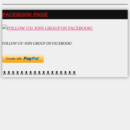
FACEBOOK PAGE
FOLLOW US! JOIN GROUP ON FACEBOOK!
🔝🔝🔝🔝🔝🔝
🔝🔝🔝🔝🔝🔝
🔝🔝🔝🔝🔝