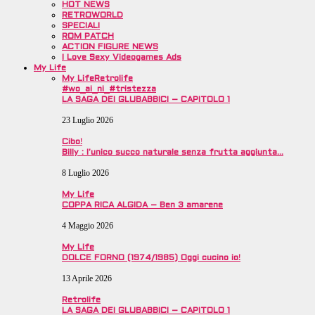
HOT NEWS
RETROWORLD
SPECIALI
ROM PATCH
ACTION FIGURE NEWS
I Love Sexy Videogames Ads
My Life
My Life
Retrolife
#wo_ai_ni_#tristezza
LA SAGA DEI GLUBABBICI – CAPITOLO 1
23 Luglio 2026
Cibo!
Billy : l’unico succo naturale senza frutta aggiunta…
8 Luglio 2026
My Life
COPPA RICA ALGIDA – Ben 3 amarene
4 Maggio 2026
My Life
DOLCE FORNO (1974/1985) Oggi cucino io!
13 Aprile 2026
Retrolife
LA SAGA DEI GLUBABBICI – CAPITOLO 1