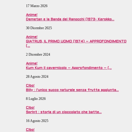
17 Marzo 2026
Anime!
Demetan e la Banda dei Ranocchi (1973- Kerokko…
30 Dicembre 2025
Anime!
GIATRUS, IL PRIMO UOMO (1974) – APPROFONDIMENTO
(…
2 Dicembre 2024
Anime!
Kum Kum il cavernicolo – Approfondimento – (…
28 Agosto 2024
Cibo!
Billy : l’unico succo naturale senza frutta aggiunta…
8 Luglio 2026
Cibo!
Sprint : storia di un cioccolato che batte…
16 Agosto 2025
Cibo!