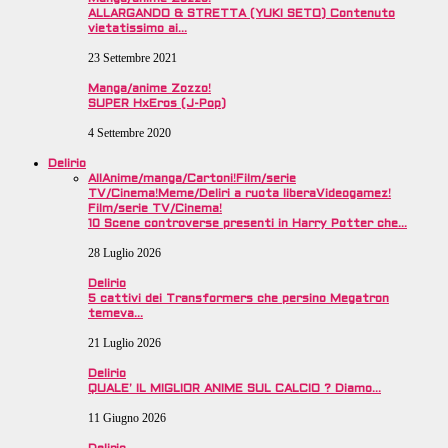
ALLARGANDO & STRETTA (YUKI SETO) Contenuto
vietatissimo ai…
23 Settembre 2021
Manga/anime Zozzo!
SUPER HxEros (J-Pop)
4 Settembre 2020
Delirio
All
Anime/manga/Cartoni!
Film/serie
TV/Cinema!
Meme/Deliri a ruota libera
Videogamez!
Film/serie TV/Cinema!
10 Scene controverse presenti in Harry Potter che…
28 Luglio 2026
Delirio
5 cattivi dei Transformers che persino Megatron
temeva…
21 Luglio 2026
Delirio
QUALE’ IL MIGLIOR ANIME SUL CALCIO ? Diamo…
11 Giugno 2026