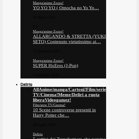
Manga/anime Zozzo!
YO YO YO ( Omocha no Yo Yo…
16 Marzo 2022
8.3
Manga/anime Zozzo!
ALLARGANDO & STRETTA (YUKI
SETO) Contenuto vietatissimo ai…
23 Settembre 2021
Manga/anime Zozzo!
SUPER HxEros (J-Pop)
4 Settembre 2020
Delirio
All
Anime/manga/Cartoni!
Film/serie
TV/Cinema!
Meme/Deliri a ruota
libera
Videogamez!
Film/serie TV/Cinema!
10 Scene controverse presenti in
Harry Potter che…
28 Luglio 2026
Delirio