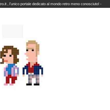
o.it , l'unico portale dedicato al mondo retro meno conosciuto! -