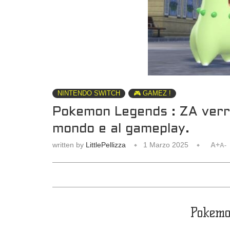
NINTENDO SWITCH
🎮 GAMEZ !
Pokemon Legends : ZA verrà
mondo e al gameplay.
written by
LittlePellizza
1 Marzo 2025
A+
A-
Pokemo