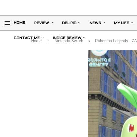
HOME
REVIEW
DELIRIO
NEWS
MY LIFE
CONTACT ME
INDICE REVIEW
Home
Nintendo Switch
Pokemon Legends : ZA v