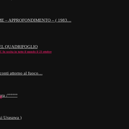
E – APPROFONDIMENTO – ( 1983…
EL QUADRIFOGLIO
 In uscita in tutto il mondo il 23 ottobre
conti attorno al fuoco…
ra :°°°°°°
o!
i Urasawa )