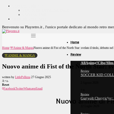
CONTACT ME ^_^
YOUTUBE OFFICIAL PAGE
CONTACT ME
OFFRIMI UN CAFFE!
Benvenuto su Playretro.it , l'unico portale dedicato al mondo retro me
Home
Home
🎌Anime & Manga
Nuovo anime di Fist of the North Star: svelato il titolo, debutto ne
Review
🎌ANIME & MANGA
All
Anime!
Cibo!
film
Nuovo anime di Fist of the North Star: sve
6.5
Review
SOCCER KID COLL
written by
LittlePellizza
27 Giugno 2025
A+
A-
2 Agosto 2026
Reset
0
Facebook
Twitter
Whatsapp
Email
7.0
Review
Gunvolt Chronicles:
Nuovo anime di Fis
22 Luglio 2026
Review