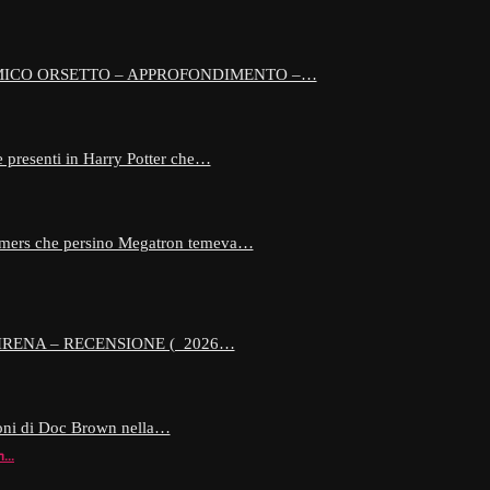
AMICO ORSETTO – APPROFONDIMENTO –…
 presenti in Harry Potter che…
formers che persino Megatron temeva…
SIRENA – RECENSIONE ( 2026…
ioni di Doc Brown nella…
on…