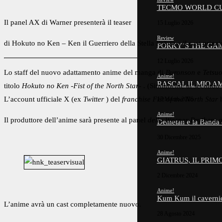
TECMO WORLD CUP
Il panel AX di Warner presenterà il teaser
15 Luglio 2026
Review
di Hokuto no Ken – Ken il Guerriero della Stella Polare e il cast princi
PORKY’S THE GAM
12 Luglio 2026
Lo staff del nuovo adattamento anime del manga di
Buronson
e
Tetsu
Anime!
RASCAL IL MIO 
titolo
Hokuto no Ken -Fist of the North Star-
. (Similmente al secondo
L’account ufficiale X (ex
Twitter
) del
franchise
Fist of the North Star
h
17 Marzo 2026
Anime!
Il produttore dell’anime sarà presente al panel
della Warner Brothers
a
Demetan e la Banda
30 Dicembre 2025
Anime!
GIATRUS, IL PRI
2 Dicembre 2024
Anime!
Kum Kum il caverni
L’anime avrà un cast completamente nuovo.
28 Agosto 2024