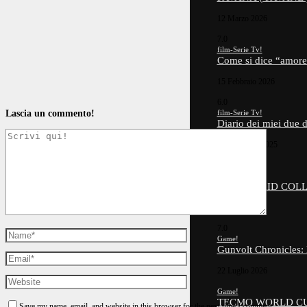
12 Marzo 2026
7.0
film-Serie Tv!
Come si dice “amor
15 Febbraio 2026
6.0
Lascia un commento!
film-Serie Tv!
Diario dei miei due
18 Dicembre 2025
6.5
Game!
SOCCER KID COLL
2 Agosto 2026
7.0
Game!
Gunvolt Chronicles:
22 Luglio 2026
Game!
TECMO WORLD CUP
Save my name, email, and website in this browser for the next time I comment.