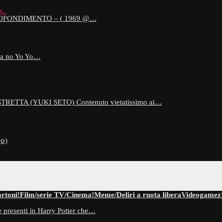
on…
OFONDIMENTO – ( 1969 @…
a no Yo Yo…
ETTA (YUKI SETO) Contenuto vietatissimo ai…
…
p)
rtoni!
Film/serie TV/Cinema!
Meme/Deliri a ruota libera
Videogamez
 presenti in Harry Potter che…