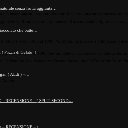
 naturale senza frutta aggiunta…
ria è incentrata su un uomo di nome Kenshiro, maestro e successore di u
gi, deve confrontarsi con altri maestri di arti marziali e figure del suo p
 cioccolato che batte…
di
Shueisha
dal 1983 al 1988.
Viz Media
ha iniziato a pubblicare il ma
 Puzza di Gelato :)
tagioni, dal 1984 al 1988, per un totale di 152 episodi. Il manga ha ispira
to
“Hokuto no Ken Seikimatsu Drama Satsuei-hen”
(Fist of the North 
gan ( ALdi ) –…
c Natalie
 – RECENSIONE – ( SPLIT SECOND…
) – RECENSIONE – ( …