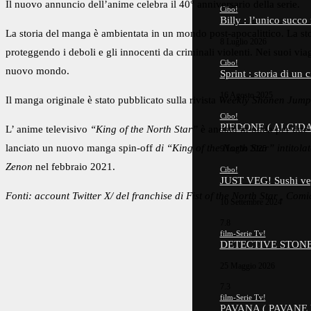
Il nuovo annuncio dell’anime celebra il 40° anniversario della serie.
Cibo!
Billy : l’unico succo
La storia del manga è ambientata in un mondo post-apocalittico. La sto
8 Luglio 2026
proteggendo i deboli e gli innocenti da criminali violenti. Nei suoi viag
Cibo!
nuovo mondo.
Sprint : storia di un
16 Agosto 2025
Il manga originale è stato pubblicato sulla rivista
Weekly Shonen Jump
Cibo!
PIEDONE ( ALGIDA )
L’ anime televisivo
“King of the North Star”
è andato in onda per due s
lanciato un nuovo manga spin-off
di “King of the North Star” intitola
9 Luglio 2025
Zenon
nel febbraio 2021.
Cibo!
JUST VEG! Sushi ve
Fonti: account
Twitter
X/ del
franchise
di Fist of the North Star
, Comi
10 Settembre 2024
7.8
film-Serie Tv!
DETECTIVE STONE
25 Maggio 2026
7.3
film-Serie Tv!
PAVANA ( PAVANE 