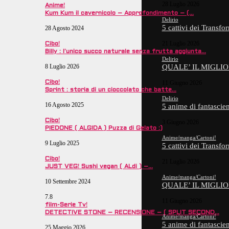
28 Luglio 2026
Anime!
Kum Kum il cavernicolo – Approfondimento – (…
Delirio
5 cattivi dei Trans
28 Agosto 2024
21 Luglio 2026
Cibo!
Billy : l’unico succo naturale senza frutta aggiunta…
Delirio
8 Luglio 2026
QUALE’ IL MIGLI
Cibo!
11 Giugno 2026
Sprint : storia di un cioccolato che batte…
Delirio
16 Agosto 2025
5 anime di fantasci
Cibo!
3 Giugno 2026
PIEDONE ( ALGIDA ) Puzza di Gelato :)
Anime/manga/Cartoni!
9 Luglio 2025
5 cattivi dei Trans
Cibo!
21 Luglio 2026
JUST VEG! Sushi vegan ( ALdi ) –…
Anime/manga/Cartoni!
10 Settembre 2024
QUALE’ IL MIGLI
7.8
11 Giugno 2026
film-Serie Tv!
DETECTIVE STONE – RECENSIONE – ( SPLIT SECOND…
Anime/manga/Cartoni!
5 anime di fantasci
25 Maggio 2026