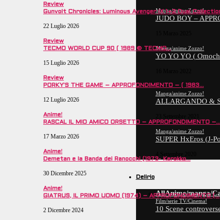
Review
Manga/anime Zozzo!
Gunvolt Chronicles: Luminous Avenger iX 1+2 Dual Collecti
JUDO BOY – APPR
22 Luglio 2026
15 Marzo 2025
Review
Manga/anime Zozzo!
TECMO WORLD CUP 90 ( 1989 © TECMO…
YO YO YO ( Omoch
15 Luglio 2026
16 Marzo 2022
Review
PORKY’S THE GAME – APPROFONDIMENTO – ( 1983…
8.3
Manga/anime Zozzo!
12 Luglio 2026
ALLARGANDO & STR
Anime!
23 Settembre 2021
RASCAL IL MIO AMICO ORSETTO – APPROFONDIMENTO –
Manga/anime Zozzo!
17 Marzo 2026
SUPER HxEros (J-Po
Anime!
4 Settembre 2020
Demetan e la Banda dei Ranocchi (1973- Kerokko…
30 Dicembre 2025
Delirio
Anime!
All
Anime/manga/Ca
GIATRUS, IL PRIMO UOMO (1974) – APPROFONDIMENTO (…
Film/serie TV/Cinema!
10 Scene controverse
2 Dicembre 2024