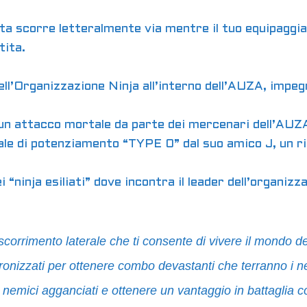
 vita scorre letteralmente via mentre il tuo equipag
tita.
ll’Organizzazione Ninja all’interno dell’AUZA, impeg
n attacco mortale da parte dei mercenari dell’AUZA
e di potenziamento “TYPE 0” dal suo amico J, un ri
 “ninja esiliati” dove incontra il leader dell’organizz
corrimento laterale che ti consente di vivere il mondo de
cronizzati per ottenere combo devastanti che terranno i ne
 i nemici agganciati e ottenere un vantaggio in battaglia con