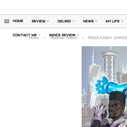
HOME
REVIEW
DELIRIO
NEWS
MY LIFE
CONTACT ME
INDICE REVIEW
Home
Nintendo Switch
NINJA KAMUI: SHINOBI O