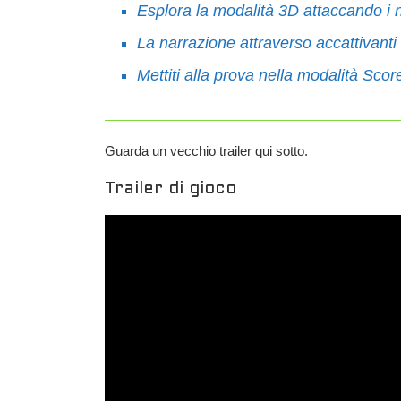
Esplora la modalità 3D attaccando i n
La narrazione attraverso accattivanti 
Mettiti alla prova nella modalità Score
Guarda un vecchio trailer qui sotto.
Trailer di gioco