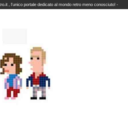
o.it , l'unico portale dedicato al mondo retro meno conosciuto! -