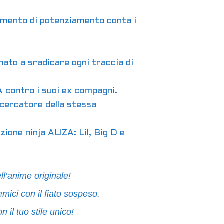
giamento di potenziamento conta i
nato a sradicare ogni traccia di
 contro i suoi ex compagni.
cercatore della stessa
azione ninja AUZA: Lil, Big D e
ll’anime originale!
mici con il fiato sospeso.
 il tuo stile unico!