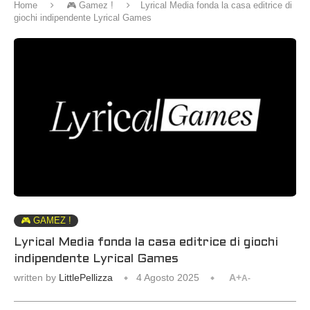
Home
🎮 Gamez !
Lyrical Media fonda la casa editrice di
giochi indipendente Lyrical Games
🎮 GAMEZ !
Lyrical Media fonda la casa editrice di giochi
indipendente Lyrical Games
written by
LittlePellizza
4 Agosto 2025
A+
A-