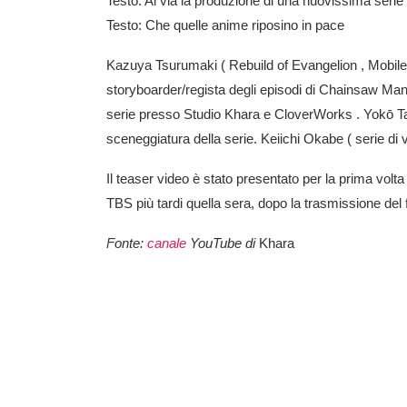
Testo: Al via la produzione di una nuovissima serie
Testo: Che quelle anime riposino in pace
Kazuya Tsurumaki
(
Rebuild of Evangelion
,
Mobil
storyboarder/regista degli episodi
di Chainsaw Ma
serie presso
Studio Khara
e
CloverWorks
.
Yokō T
sceneggiatura della serie.
Keiichi Okabe
( serie di
Il teaser video è stato presentato per la prima volta 
TBS più tardi quella sera, dopo la trasmissione del 
Fonte:
canale
YouTube di
Khara