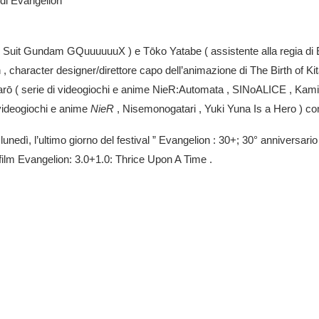
di Evangelion
e Suit Gundam GQuuuuuuX
) e
Tōko Yatabe
( assistente
alla regia d
n
, character designer/direttore capo dell’animazione di The Birth of
arō
( serie di videogiochi e anime
NieR:Automata ,
SINoALICE
,
Kami
 videogiochi e anime
NieR
,
Nisemonogatari
,
Yuki Yuna Is a Hero
) co
lunedì, l’ultimo giorno del festival ”
Evangelion
: 30+; 30° anniversario
film
Evangelion: 3.0+1.0: Thrice Upon A Time
.