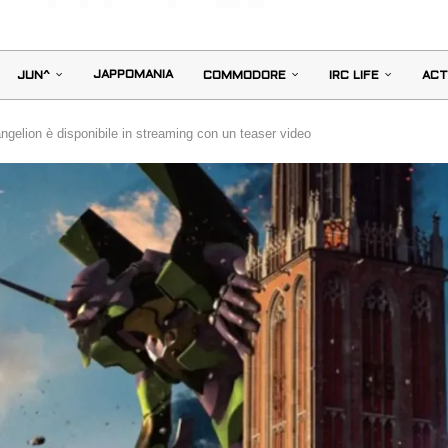
JAPPOMANIA
JUN^
COMMODORE
IRC LIFE
ACT
ngelion è disponibile in streaming con un teaser video