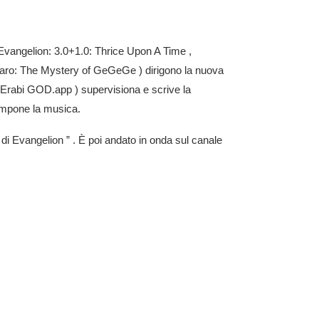
i Evangelion: 3.0+1.0: Thrice Upon A Time
,
 Kitaro: The Mystery of GeGeGe
) dirigono la nuova
Erabi GOD.app
) supervisiona e scrive la
mpone la musica.
 di
Evangelion
” . È poi andato in onda sul canale