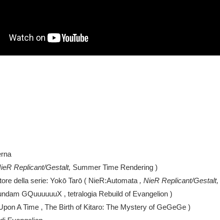
erna
ieR Replicant/Gestalt,
Summer Time Rendering
)
ore della serie:
Yokō Tarō
(
NieR:Automata
, NieR Replicant/Gestalt,
 Gundam GQuuuuuuX
, tetralogia
Rebuild of Evangelion
)
 Upon A Time
,
The Birth of Kitaro: The Mystery of GeGeGe
)