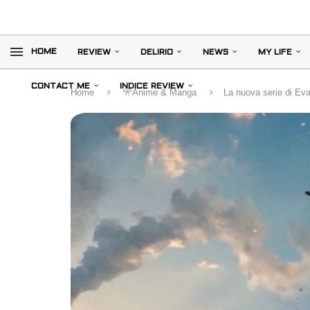
HOME
REVIEW
DELIRIO
NEWS
MY LIFE
CONTACT ME
INDICE REVIEW
Home
🎌Anime & Manga
La nuova serie di Eva