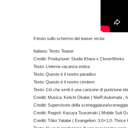
Il testo sullo schermo del teaser recita:
Italiano: Testo: Teaser
Crediti: Produzione:
Studio Khara
x
CloverWorks
Testo: L’eterna vacanza estiva
Testo: Questo è il nostro paradiso
Testo: Questo è il nostro cimitero
Testo: Ciò che senti è una canzone di punizione et
Crediti: Musica:
Keiichi Okabe
(
NieR:Automata
, N
Crediti: Supervisore della sceneggiatura/sceneggiat
Crediti: Registi:
Kazuya Tsurumaki
(
Mobile Suit
Crediti:
Tōko Yatabe
(
Evangelion: 3.0+1.0: Thrice