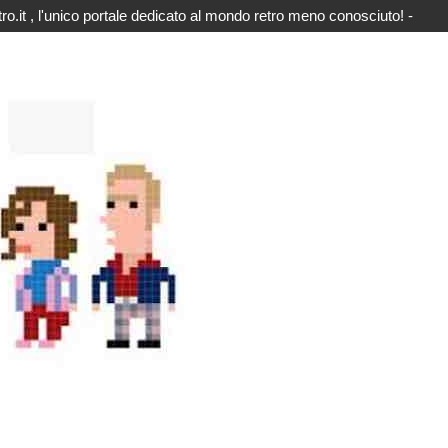
o.it , l'unico portale dedicato al mondo retro meno conosciuto! -