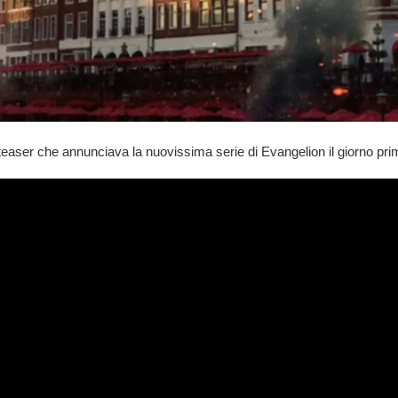
 teaser che annunciava la nuovissima serie
di Evangelion
il giorno pri