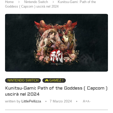
Home
Nintendo Switch
Kunitsu-Gami: Path of the
Goddess ( Capcom ) uscirà nel 2024
NINTENDO SWITCH
🎮 GAMEZ !
Kunitsu-Gami: Path of the Goddess ( Capcom )
uscirà nel 2024
written by
LittlePellizza
7 Marzo 2024
A+
A-