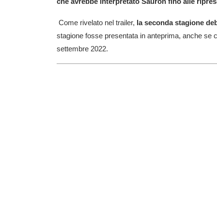
che avrebbe interpretato Sauron fino alle ripres
Come rivelato nel trailer,
la seconda stagione deb
stagione fosse presentata in anteprima, anche se c’
settembre 2022.