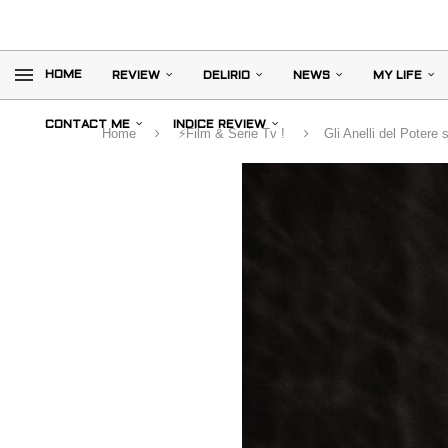
HOME
REVIEW
DELIRIO
NEWS
MY LIFE
CONTACT ME
INDICE REVIEW
Home
⚡️Film & Serie Tv !
Gli Anelli del Potere