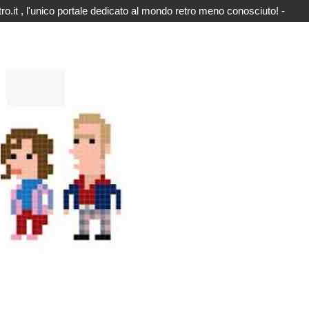
o.it , l'unico portale dedicato al mondo retro meno conosciuto! -