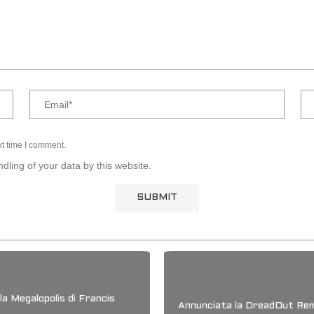
xt time I comment.
dling of your data by this website.
la Megalopolis di Francis
Annunciata la DreadOut Rem