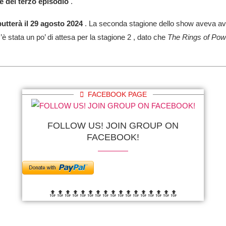
e del terzo episodio
.
utterà il 29 agosto 2024
. La seconda stagione dello show aveva avut
è stata un po’ di attesa per la stagione 2 , dato che
The Rings of Pow
FACEBOOK PAGE
FOLLOW US! JOIN GROUP ON
FACEBOOK!
🔝🔝🔝🔝🔝🔝
🔝🔝🔝🔝🔝🔝
🔝🔝🔝🔝🔝