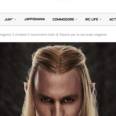
JAPPOMANIA
JUN^
COMMODORE
IRC LIFE
ACT
 stagione 2 rivelano il nuovissimo look di Sauron per la seconda stagione