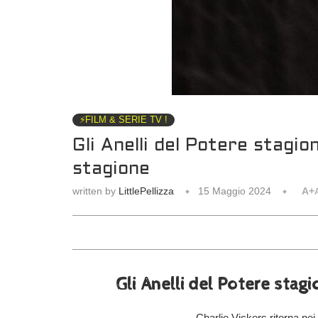
⚡️FILM & SERIE TV !
Gli Anelli del Potere stagio
stagione
written by
LittlePellizza
15 Maggio 2024
A+
Gli Anelli del Potere stag
Charlie Vickers ritorna ne