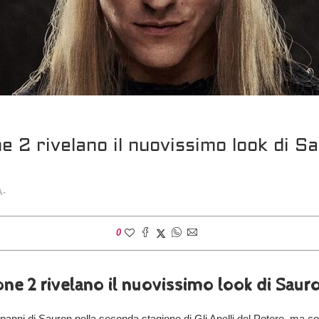
ne 2 rivelano il nuovissimo look di 
A-
0
ione 2 rivelano il nuovissimo look di Sau
i panni di Sauron nella seconda stagione di Gli Anelli del Potere, ma c