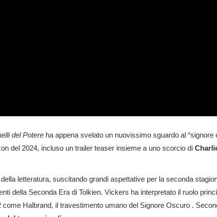
elli del Potere
ha appena svelato un nuovissimo sguardo al “signore o
on del 2024, incluso un trailer teaser insieme a uno scorcio di
Charlie
vi della letteratura, suscitando grandi aspettative per la seconda stagio
enti della Seconda Era di Tolkien. Vickers ha interpretato il ruolo prin
 2 come Halbrand, il travestimento umano del Signore Oscuro . Second