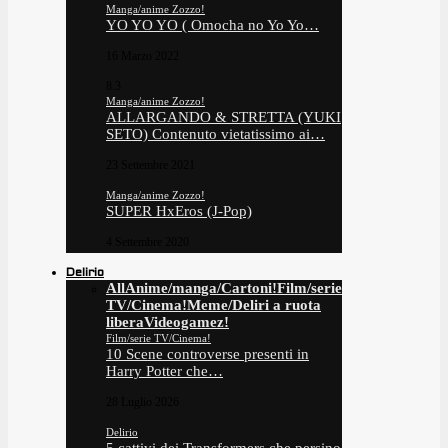
Manga/anime Zozzo!
YO YO YO ( Omocha no Yo Yo…
16 Marzo 2022
8.3
Manga/anime Zozzo!
ALLARGANDO & STRETTA (YUKI
SETO) Contenuto vietatissimo ai…
23 Settembre 2021
Manga/anime Zozzo!
SUPER HxEros (J-Pop)
4 Settembre 2020
Delirio
All
Anime/manga/Cartoni!
Film/serie
TV/Cinema!
Meme/Deliri a ruota
libera
Videogamez!
Film/serie TV/Cinema!
10 Scene controverse presenti in
Harry Potter che…
28 Luglio 2026
Delirio