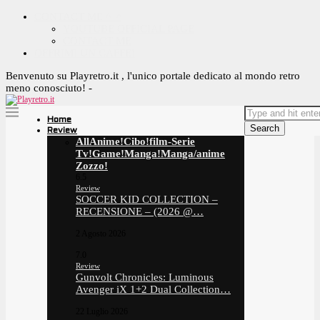
CONTACT ME ^_^
YOUTUBE OFFICIAL PAGE
CONTACT ME
OFFRIMI UN CAFFE!
Benvenuto su Playretro.it , l'unico portale dedicato al mondo retro
meno conosciuto! -
Home
Search
Review
All
Anime!
Cibo!
film-Serie
Tv!
Game!
Manga!
Manga/anime
Zozzo!
6.5
Review
SOCCER KID COLLECTION –
RECENSIONE – (2026 @…
2 Agosto 2026
7.0
Review
Gunvolt Chronicles: Luminous
Avenger iX 1+2 Dual Collection…
22 Luglio 2026