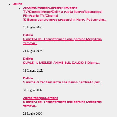
Delirio
All
Anime/manga/Cartoni!
Film/serie
TV/Cinema!
Meme/Deliri a ruota libera
Videogamez!
Film/serie TV/Cinema!
10 Scene controverse presenti in Harry Potter che…
28 Luglio 2026
Delirio
5 cattivi dei Transformers che persino Megatron
temeva…
21 Luglio 2026
Delirio
QUALE’ IL MIGLIOR ANIME SUL CALCIO ? Diamo…
11 Giugno 2026
Delirio
5 anime di fantascienza che hanno cambiato per…
3 Giugno 2026
Anime/manga/Cartoni!
5 cattivi dei Transformers che persino Megatron
temeva…
21 Luglio 2026