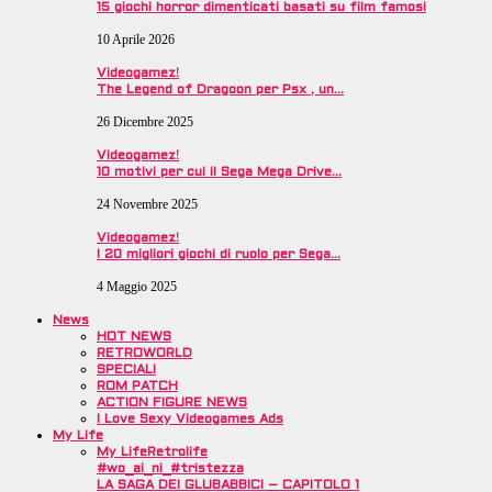
15 giochi horror dimenticati basati su film famosi
10 Aprile 2026
Videogamez!
The Legend of Dragoon per Psx , un…
26 Dicembre 2025
Videogamez!
10 motivi per cui il Sega Mega Drive…
24 Novembre 2025
Videogamez!
I 20 migliori giochi di ruolo per Sega…
4 Maggio 2025
News
HOT NEWS
RETROWORLD
SPECIALI
ROM PATCH
ACTION FIGURE NEWS
I Love Sexy Videogames Ads
My Life
My Life
Retrolife
#wo_ai_ni_#tristezza
LA SAGA DEI GLUBABBICI – CAPITOLO 1