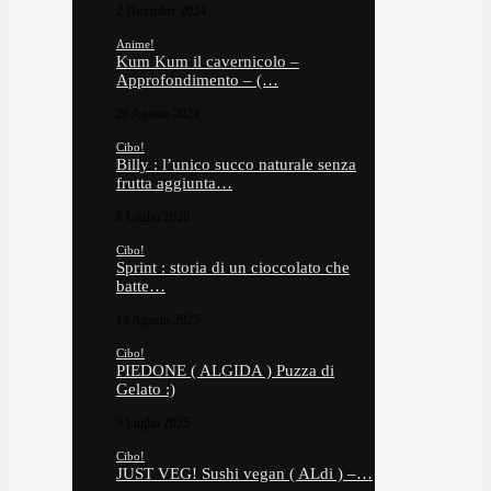
2 Dicembre 2024
Anime!
Kum Kum il cavernicolo –
Approfondimento – (…
28 Agosto 2024
Cibo!
Billy : l’unico succo naturale senza
frutta aggiunta…
8 Luglio 2026
Cibo!
Sprint : storia di un cioccolato che
batte…
16 Agosto 2025
Cibo!
PIEDONE ( ALGIDA ) Puzza di
Gelato :)
9 Luglio 2025
Cibo!
JUST VEG! Sushi vegan ( ALdi ) –…