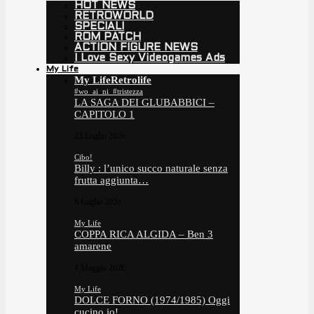
HOT NEWS
RETROWORLD
SPECIALI
ROM PATCH
ACTION FIGURE NEWS
I Love Sexy Videogames Ads
My Life
My Life
Retrolife
#wo_ai_ni_#tristezza
LA SAGA DEI GLUBABBICI –
CAPITOLO 1
23 Luglio 2026
Cibo!
Billy : l’unico succo naturale senza
frutta aggiunta…
8 Luglio 2026
My Life
COPPA RICA ALGIDA – Ben 3
amarene
4 Maggio 2026
My Life
DOLCE FORNO (1974/1985) Oggi
cucino io!