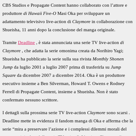
CBS Studios e Propagate Content hanno collaborato con l’attore e
produttore
di Hawaii Five-O
Masi Oka per sviluppare un
adattamento televisivo live-action di
Claymore
in collaborazione con
Shueisha, 11 anni dopo la conclusione del manga originale.
Tramite
Deadline
, è stata annunciata una serie TV live-action
di
Claymore
, che adatta la serie omonima creata da Norihiro Yagi;
Shueisha ha pubblicato la serie sulla sua rivista
Monthly Shonen
Jump
da luglio 2001 a luglio 2007 prima di trasferirla su
Jump
Square
da dicembre 2007 a dicembre 2014. Oka è un produttore
esecutivo insieme a Ben Silverman, Howard T. Owens e Rodney
Ferrell di Propagate Content, insieme a Shueisha. Non è stato
confermato nessuno scrittore.
I dettagli sulla prossima serie TV live-action
Claymore
sono scarsi .
Deadline mette in evidenza il fandom manga di Oka e afferma che la
serie “mira a preservare l’azione e i complessi dilemmi morali del