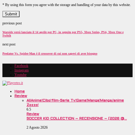
* By using this form you agree with the storage and handling of your data by this website.
previous post
Warside verrà lanciato il 14 aprile per PC, in seguito per PS5, Xbox Series, PS4, Xbox One e
Switch
next post
Predator Vs. Spider-Man è il crossover di cui non sapevi di aver bisogno
Facebook
Instagram
Youtube
Home
Review
All
Anime!
Cibo!
film-Serie Tv!
Game!
Manga!
Manga/anime
Zozzo!
6.5
Review
SOCCER KID COLLECTION – RECENSIONE – (2026 @…
2 Agosto 2026