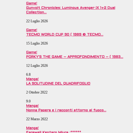
Game!
Gunvolt Chronicles: Luminous Avenger iX 1+2 Dual
Collection…
22 Luglio 2026
Game!
TECMO WORLD CUP 90 ( 1989 © TECMO…
15 Luglio 2026
Game!
PORKY’S THE GAME – APPROFONDIMENTO – ( 1983…
12 Luglio 2026
6.8
Manga!
LA SOLITUDINE DEL QUADRIFOGLIO
2 Ottobre 2022
9.0
Manga!
Nonna Papera e i racconti attorno al fuoco…
22 Marzo 2022
Manga!
Farewell Kentaro Miura :°°°°°°