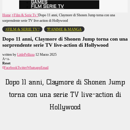
GAMES
FILM SERIE TV
Home
⚡️Film & Serie Tv !
Dopo 11 anni, Claymore di Shonen Jump torna con una
sorprendente serie TV live-action di Hollywood
⚡️FILM & SERIE TV !
🎌ANIME & MANGA
Dopo 11 anni, Claymore di Shonen Jump torna con una
sorprendente serie TV live-action di Hollywood
written by
LittlePellizza
12 Marzo 2025
A+
A-
Reset
0
Facebook
Twitter
Whatsapp
Email
Dopo 11 anni, Claymore di Shonen Jump
torna con una serie TV live-action di
Hollywood