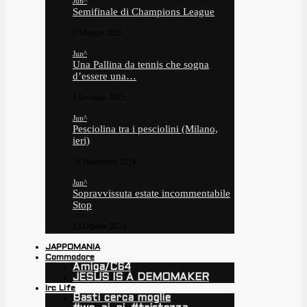
Jun^
Semifinale di Champions League
7 Maggio 2025
Jun^
Una Pallina da tennis che sogna
d’essere una…
1 Gennaio 2025
Jun^
Pesciolina tra i pesciolini (Milano,
ieri)
16 Novembre 2024
Jun^
Sopravvissuta estate incommentabile
Stop
13 Ottobre 2024
JAPPOMANIA
Commodore
Amiga/C64
JESUS IS A DEMOMAKER
Irc Life
Basti cerca moglie