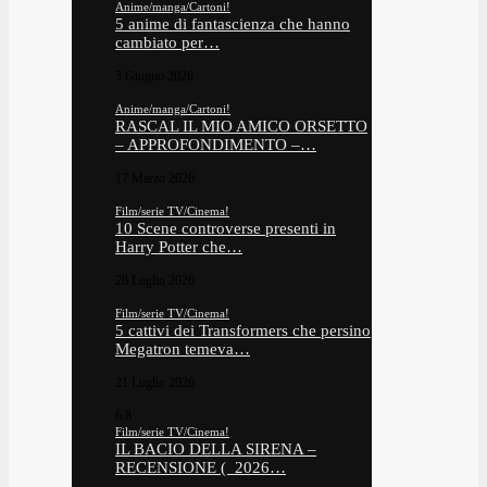
Anime/manga/Cartoni!
5 anime di fantascienza che hanno
cambiato per…
3 Giugno 2026
Anime/manga/Cartoni!
RASCAL IL MIO AMICO ORSETTO
– APPROFONDIMENTO –…
17 Marzo 2026
Film/serie TV/Cinema!
10 Scene controverse presenti in
Harry Potter che…
28 Luglio 2026
Film/serie TV/Cinema!
5 cattivi dei Transformers che persino
Megatron temeva…
21 Luglio 2026
6.8
Film/serie TV/Cinema!
IL BACIO DELLA SIRENA –
RECENSIONE ( 2026…