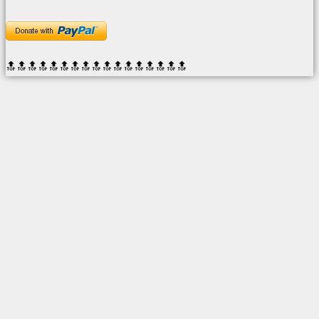
🔝🔝🔝🔝🔝🔝
🔝🔝🔝🔝🔝🔝
🔝🔝🔝🔝🔝