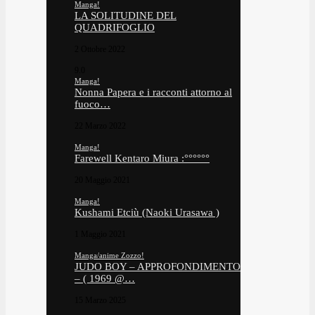
Manga!
LA SOLITUDINE DEL
QUADRIFOGLIO
2 Ottobre 2022
9.0
Manga!
Nonna Papera e i racconti attorno al
fuoco…
22 Marzo 2022
Manga!
Farewell Kentaro Miura :°°°°°°
20 Maggio 2021
Manga!
Kushami Etciù (Naoki Urasawa )
1 Maggio 2021
Manga/anime Zozzo!
JUDO BOY – APPROFONDIMENTO
– ( 1969 @…
15 Marzo 2025