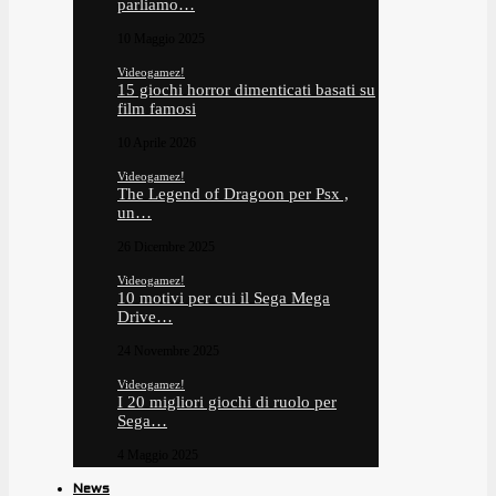
parliamo…
10 Maggio 2025
Videogamez!
15 giochi horror dimenticati basati su
film famosi
10 Aprile 2026
Videogamez!
The Legend of Dragoon per Psx ,
un…
26 Dicembre 2025
Videogamez!
10 motivi per cui il Sega Mega
Drive…
24 Novembre 2025
Videogamez!
I 20 migliori giochi di ruolo per
Sega…
4 Maggio 2025
News