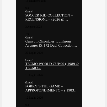
18 Dicembre 2025
6.5
Game!
SOCCER KID COLLECTION –
RECENSIONE – (2026 @…
2 Agosto 2026
7.0
Game!
Gunvolt Chronicles: Luminous
Avenger iX 1+2 Dual Collection…
22 Luglio 2026
Game!
TECMO WORLD CUP 90 ( 1989 ©
TECMO…
15 Luglio 2026
Game!
PORKY’S THE GAME –
APPROFONDIMENTO – ( 1983…
12 Luglio 2026
6.8