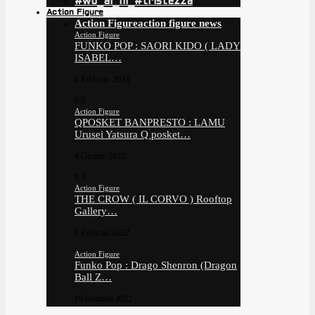
#wo_ai_ni_#tristezza
Action Figure
Action Figure
action figure news
Action Figure
FUNKO POP : SAORI KIDO ( LADY
ISABEL…
6 Febbraio 2024
9.3
Action Figure
QPOSKET BANPRESTO : LAMU
Urusei Yatsura Q posket…
4 Giugno 2022
9.3
Action Figure
THE CROW ( IL CORVO ) Rooftop
Gallery…
6 Febbraio 2022
Action Figure
Funko Pop : Drago Shenron (Dragon
Ball Z…
16 Gennaio 2022