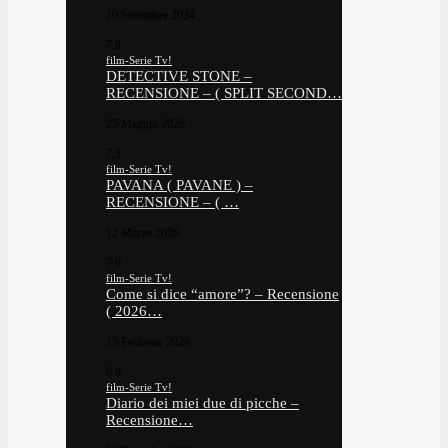
10 Settembre 2024
7.8
film-Serie Tv!
DETECTIVE STONE –
RECENSIONE – ( SPLIT SECOND…
25 Maggio 2026
7.3
film-Serie Tv!
PAVANA ( PAVANE ) –
RECENSIONE – ( …
12 Marzo 2026
7.0
film-Serie Tv!
Come si dice “amore”? – Recensione
( 2026…
15 Febbraio 2026
6.0
film-Serie Tv!
Diario dei miei due di picche –
Recensione…