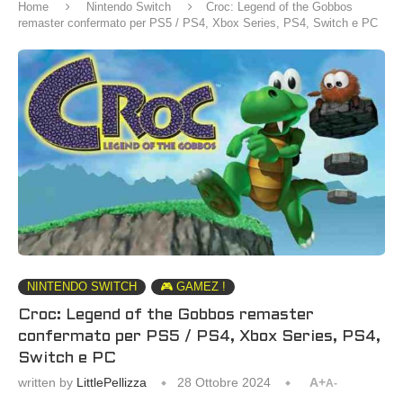
Home
Nintendo Switch
Croc: Legend of the Gobbos
remaster confermato per PS5 / PS4, Xbox Series, PS4, Switch e PC
NINTENDO SWITCH
🎮 GAMEZ !
Croc: Legend of the Gobbos remaster
confermato per PS5 / PS4, Xbox Series, PS4,
Switch e PC
written by
LittlePellizza
28 Ottobre 2024
A+
A-