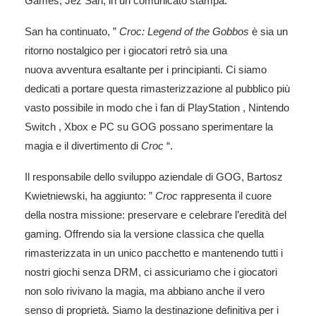
Games,
Jez San, in un comunicato stampa.
San ha continuato, ”
Croc: Legend of the Gobbos
è sia un
ritorno nostalgico per i giocatori retrò sia una
nuova
avventura
esaltante per i principianti. Ci siamo
dedicati a portare questa rimasterizzazione al pubblico più
vasto possibile in modo che i fan di
PlayStation
,
Nintendo
Switch
,
Xbox
e PC su GOG possano sperimentare la
magia e il divertimento di
Croc
“.
Il responsabile dello sviluppo aziendale di GOG, Bartosz
Kwietniewski, ha aggiunto: ”
Croc
rappresenta il cuore
della nostra missione: preservare e celebrare l’eredità del
gaming. Offrendo sia la versione classica che quella
rimasterizzata in un unico pacchetto e mantenendo tutti i
nostri giochi senza DRM, ci assicuriamo che i giocatori
non solo rivivano la magia, ma abbiano anche il vero
senso di proprietà. Siamo la destinazione definitiva per i