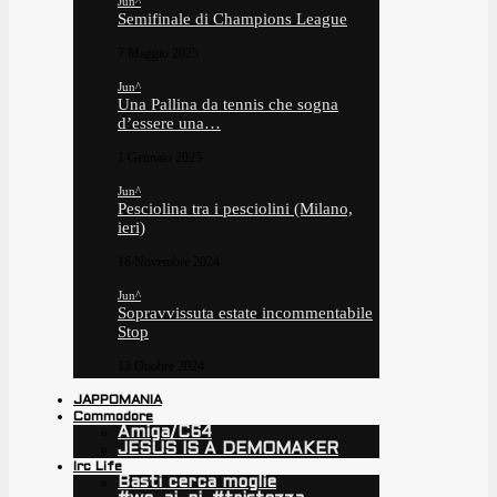
Jun^
Semifinale di Champions League
7 Maggio 2025
Jun^
Una Pallina da tennis che sogna
d’essere una…
1 Gennaio 2025
Jun^
Pesciolina tra i pesciolini (Milano,
ieri)
16 Novembre 2024
Jun^
Sopravvissuta estate incommentabile
Stop
13 Ottobre 2024
JAPPOMANIA
Commodore
Amiga/C64
JESUS IS A DEMOMAKER
Irc Life
Basti cerca moglie