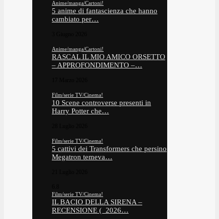
Anime/manga/Cartoni!
5 anime di fantascienza che hanno
cambiato per…
3 Giugno 2026
Anime/manga/Cartoni!
RASCAL IL MIO AMICO ORSETTO
– APPROFONDIMENTO –…
17 Marzo 2026
Film/serie TV/Cinema!
10 Scene controverse presenti in
Harry Potter che…
28 Luglio 2026
Film/serie TV/Cinema!
5 cattivi dei Transformers che persino
Megatron temeva…
21 Luglio 2026
6.8
Film/serie TV/Cinema!
IL BACIO DELLA SIRENA –
RECENSIONE ( 2026…