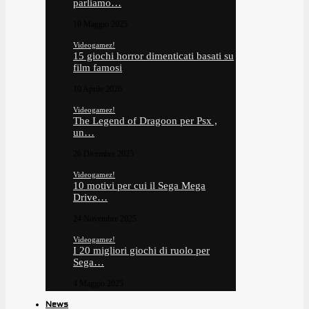
parliamo…
10 Maggio 2025
Videogamez!
15 giochi horror dimenticati basati su
film famosi
10 Aprile 2026
Videogamez!
The Legend of Dragoon per Psx ,
un…
26 Dicembre 2025
Videogamez!
10 motivi per cui il Sega Mega
Drive…
24 Novembre 2025
Videogamez!
I 20 migliori giochi di ruolo per
Sega…
4 Maggio 2025
News