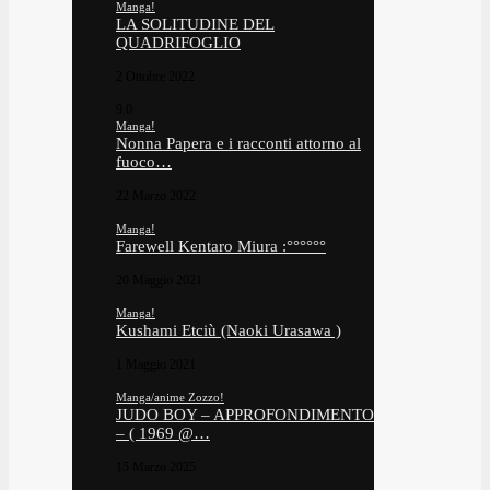
Manga!
LA SOLITUDINE DEL
QUADRIFOGLIO
2 Ottobre 2022
9.0
Manga!
Nonna Papera e i racconti attorno al
fuoco…
22 Marzo 2022
Manga!
Farewell Kentaro Miura :°°°°°°
20 Maggio 2021
Manga!
Kushami Etciù (Naoki Urasawa )
1 Maggio 2021
Manga/anime Zozzo!
JUDO BOY – APPROFONDIMENTO
– ( 1969 @…
15 Marzo 2025