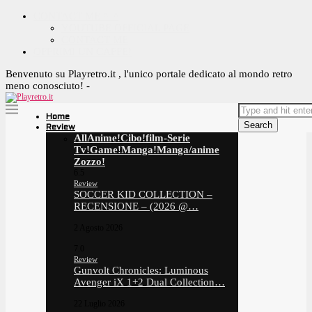
CONTACT ME ^_^
YOUTUBE OFFICIAL PAGE
CONTACT ME
OFFRIMI UN CAFFE!
Benvenuto su Playretro.it , l'unico portale dedicato al mondo retro
meno conosciuto! -
Home
Search
Review
All
Anime!
Cibo!
film-Serie
Tv!
Game!
Manga!
Manga/anime
Zozzo!
6.5
Review
SOCCER KID COLLECTION –
RECENSIONE – (2026 @…
2 Agosto 2026
7.0
Review
Gunvolt Chronicles: Luminous
Avenger iX 1+2 Dual Collection…
22 Luglio 2026