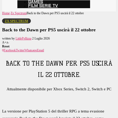
GAMES
FILM SERIE TV
Home
Zx Spectrum
Back to the Dawn per PS5 uscirà il 22 ottobre
ZX SPECTRUM
Back to the Dawn per PS5 uscirà il 22 ottobre
written by
LittlePellizza
2 Luglio 2026
A+
A-
Reset
0
Facebook
Twitter
Whatsapp
Email
BACK TO THE DAWN PER PS5 USCIRÀ
IL 22 OTTOBRE.
Attualmente disponibile per Xbox Series, Switch 2, Switch e PC
La versione
per PlayStation 5
del thriller RPG a tema evasione