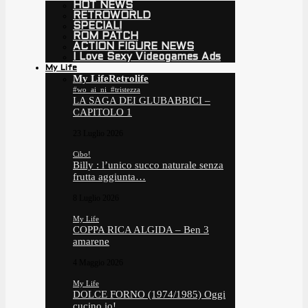
HOT NEWS
RETROWORLD
SPECIALI
ROM PATCH
ACTION FIGURE NEWS
I Love Sexy Videogames Ads
My Life
My Life
Retrolife
#wo_ai_ni_#tristezza
LA SAGA DEI GLUBABBICI –
CAPITOLO 1
23 Luglio 2026
Cibo!
Billy : l’unico succo naturale senza
frutta aggiunta…
8 Luglio 2026
My Life
COPPA RICA ALGIDA – Ben 3
amarene
4 Maggio 2026
My Life
DOLCE FORNO (1974/1985) Oggi
cucino io!