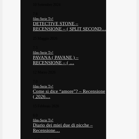
10 Settembre 2024
7.8
film-Serie Tv!
DETECTIVE STONE –
RECENSIONE – ( SPLIT SECOND…
25 Maggio 2026
7.3
film-Serie Tv!
PAVANA ( PAVANE ) –
RECENSIONE – ( …
12 Marzo 2026
7.0
film-Serie Tv!
Come si dice “amore”? – Recensione
( 2026…
15 Febbraio 2026
6.0
film-Serie Tv!
Diario dei miei due di picche –
Recensione…