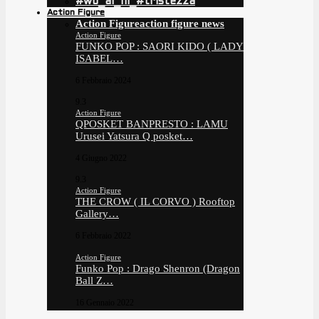
#wo_ai_ni_#tristezza
Action Figure
Action Figure
action figure news
Action Figure
FUNKO POP : SAORI KIDO ( LADY
ISABEL…
6 Febbraio 2024
9.3
Action Figure
QPOSKET BANPRESTO : LAMU
Urusei Yatsura Q posket…
4 Giugno 2022
9.3
Action Figure
THE CROW ( IL CORVO ) Rooftop
Gallery…
6 Febbraio 2022
Action Figure
Funko Pop : Drago Shenron (Dragon
Ball Z…
16 Gennaio 2022