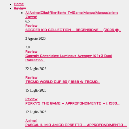
Home
Review
All
Anime!
Cibo!
film-Serie Tv!
Game!
Manga!
Manga/anime
Zozzo!
6.5
Review
SOCCER KID COLLECTION – RECENSIONE – (2026 @…
2 Agosto 2026
7.0
Review
Gunvolt Chronicles: Luminous Avenger iX 1+2 Dual
Collection…
22 Luglio 2026
Review
TECMO WORLD CUP 90 ( 1989 © TECMO…
15 Luglio 2026
Review
PORKY’S THE GAME – APPROFONDIMENTO – ( 1983…
12 Luglio 2026
Anime!
RASCAL IL MIO AMICO ORSETTO – APPROFONDIMENTO –