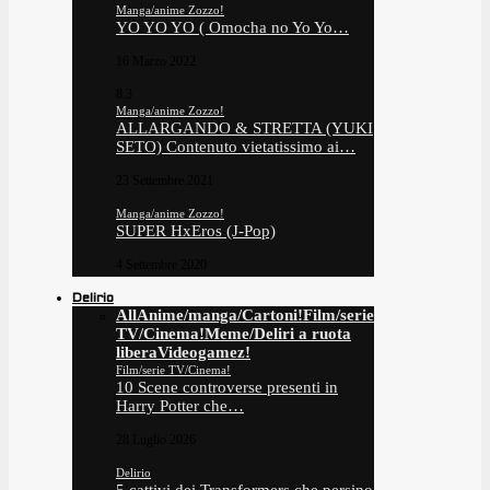
Manga/anime Zozzo!
YO YO YO ( Omocha no Yo Yo…
16 Marzo 2022
8.3
Manga/anime Zozzo!
ALLARGANDO & STRETTA (YUKI
SETO) Contenuto vietatissimo ai…
23 Settembre 2021
Manga/anime Zozzo!
SUPER HxEros (J-Pop)
4 Settembre 2020
Delirio
All
Anime/manga/Cartoni!
Film/serie
TV/Cinema!
Meme/Deliri a ruota
libera
Videogamez!
Film/serie TV/Cinema!
10 Scene controverse presenti in
Harry Potter che…
28 Luglio 2026
Delirio