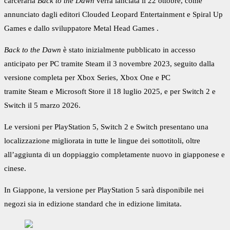
carceraria
Back to the Dawn
verrà lanciata il 22 ottobre, come
annunciato dagli editori
Clouded Leopard Entertainment
e
Spiral Up
Games
e dallo sviluppatore
Metal Head Games
.
Back to the Dawn
è stato inizialmente pubblicato in accesso
anticipato per PC tramite
Steam
il 3 novembre 2023, seguito dalla
versione completa per Xbox Series, Xbox One e PC
tramite
Steam
e
Microsoft Store
il 18 luglio 2025, e per Switch 2 e
Switch il 5 marzo 2026.
Le versioni per PlayStation 5, Switch 2 e Switch presentano una
localizzazione migliorata in tutte le lingue dei sottotitoli, oltre
all’aggiunta di un doppiaggio completamente nuovo in giapponese e
cinese.
In Giappone, la versione per PlayStation 5 sarà disponibile nei
negozi sia in edizione standard che in edizione limitata.