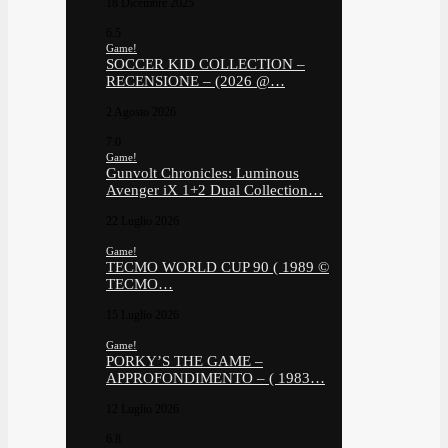
18 Dicembre 2025
6.5
Game!
SOCCER KID COLLECTION –
RECENSIONE – (2026 @…
2 Agosto 2026
7.0
Game!
Gunvolt Chronicles: Luminous
Avenger iX 1+2 Dual Collection…
22 Luglio 2026
Game!
TECMO WORLD CUP 90 ( 1989 ©
TECMO…
15 Luglio 2026
Game!
PORKY’S THE GAME –
APPROFONDIMENTO – ( 1983…
12 Luglio 2026
6.8