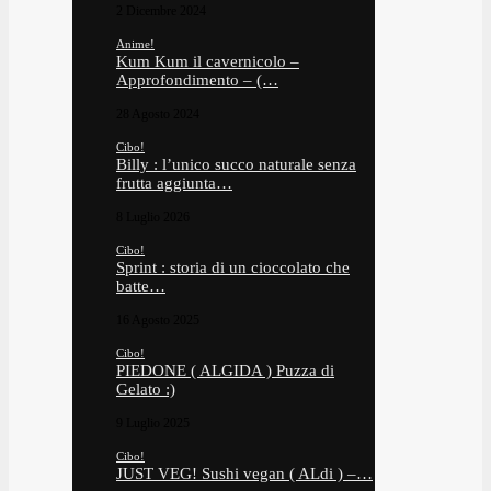
2 Dicembre 2024
Anime!
Kum Kum il cavernicolo –
Approfondimento – (…
28 Agosto 2024
Cibo!
Billy : l’unico succo naturale senza
frutta aggiunta…
8 Luglio 2026
Cibo!
Sprint : storia di un cioccolato che
batte…
16 Agosto 2025
Cibo!
PIEDONE ( ALGIDA ) Puzza di
Gelato :)
9 Luglio 2025
Cibo!
JUST VEG! Sushi vegan ( ALdi ) –…