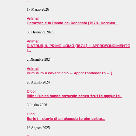
…
17 Marzo 2026
Anime!
Demetan e la Banda dei Ranocchi (1973- Kerokko…
30 Dicembre 2025
Anime!
GIATRUS, IL PRIMO UOMO (1974) – APPROFONDIMENTO
(…
2 Dicembre 2024
Anime!
Kum Kum il cavernicolo – Approfondimento – (…
28 Agosto 2024
Cibo!
Billy : l’unico succo naturale senza frutta aggiunta…
8 Luglio 2026
Cibo!
Sprint : storia di un cioccolato che batte…
16 Agosto 2025