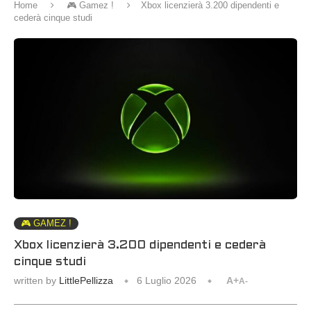
Home
🎮 Gamez !
Xbox licenzierà 3.200 dipendenti e
cederà cinque studi
🎮 GAMEZ !
Xbox licenzierà 3.200 dipendenti e cederà
cinque studi
written by
LittlePellizza
6 Luglio 2026
A+
A-