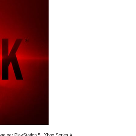
sona per
PlayStation 5
,
Xbox Series
X