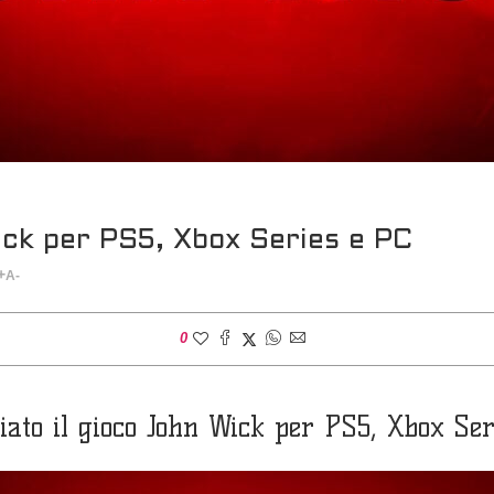
ick per PS5, Xbox Series e PC
+
A-
0
ato il gioco John Wick per PS5, Xbox Ser