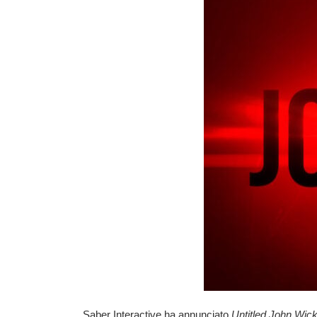
Saber Interactive
ha annunciato
Untitled John Wi