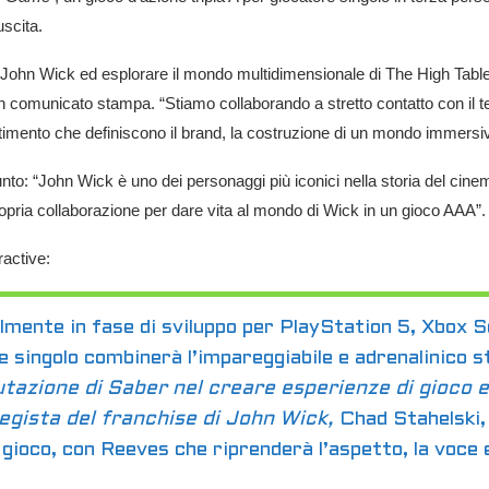
scita.
i John Wick ed esplorare il mondo multidimensionale di The High Table
n un comunicato stampa. “Stiamo collaborando a stretto contatto con il
ttimento che definiscono il brand, la costruzione di un mondo immersivo 
o: “John Wick è uno dei personaggi più iconici nella storia del cinema
pria collaborazione per dare vita al mondo di Wick in un gioco AAA”.
active:
lmente in fase di sviluppo per PlayStation 5, Xbox Se
e singolo combinerà l’impareggiabile e adrenalinico 
azione di Saber nel creare esperienze di gioco e
regista del franchise di
John Wick,
Chad Stahelski,
 gioco, con Reeves che riprenderà l’aspetto, la voce 