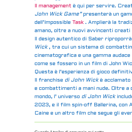
Il management
è qui per servire. Creat
John Wick Game”
presenterà un gamep
dell’Impossible
Task
. Amplierà la tradi
amano, oltre a nuovi avvincenti creat
Il design autentico di Saber riproporrà 
Wick
, tra cui un sistema di combattim
cinematografica e una gamma audace di 
come se fossero in un film di John Wic
Questa è l’esperienza di gioco definit
Il franchise
di John Wick
è acclamato d
e combattimenti a mani nude. Oltre a qu
mondo, l’ universo
di John Wick
include
2023, e il film spin-off Ballerina, con
Caine e un altro film che segue gli eve