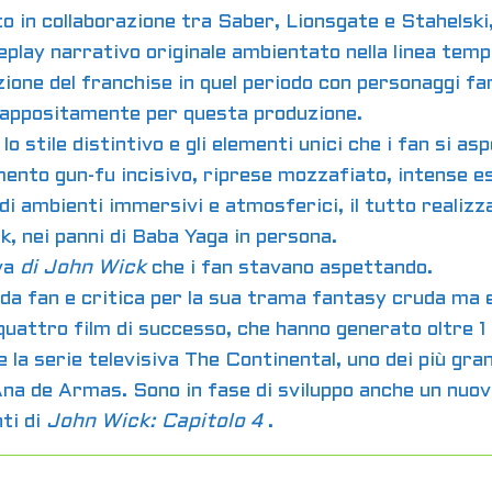
o in collaborazione tra Saber, Lionsgate e Stahelski,
lay narrativo originale ambientato nella linea tem
zione del franchise in quel periodo con personaggi fam
i appositamente per questa produzione.
lo stile distintivo e gli elementi unici che i fan si 
ento gun-fu incisivo, riprese mozzafiato, intense es
ambienti immersivi e atmosferici, il tutto realizzat
k, nei panni di Baba Yaga in persona.
iva
di John Wick
che i fan stavano aspettando.
a fan e critica per la sua trama fantasy cruda ma e
attro film di successo, che hanno generato oltre 1 mil
 la serie televisiva The Continental, uno dei più grand
 Ana de Armas. Sono in fase di sviluppo anche un nuov
nti di
John Wick: Capitolo 4
.