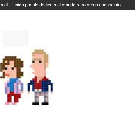
o.it , l'unico portale dedicato al mondo retro meno conosciuto! -