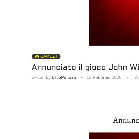
🎮 GAMEZ !
Annunciato il gioco John W
written by
LittlePellizza
13 Febbraio 2026
A
Annunci