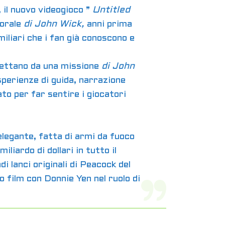
 il nuovo videogioco ”
Untitled
porale
di John Wick,
anni prima
iliari che i fan già conoscono e
aspettano da una missione
di John
perienze di guida, narrazione
o per far sentire i giocatori
legante, fatta di armi da fuoco
iardo di dollari in tutto il
i lanci originali di Peacock del
o film con Donnie Yen nel ruolo di