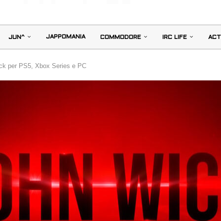
JAPPOMANIA
JUN^
COMMODORE
IRC LIFE
ACT
ick per PS5, Xbox Series e PC