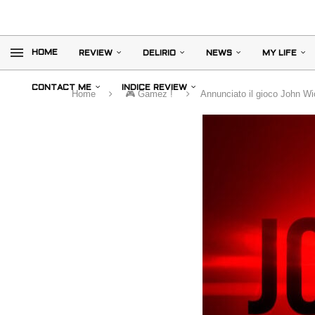
HOME
REVIEW
DELIRIO
NEWS
MY LIFE
CONTACT ME
INDICE REVIEW
Home
🎮 Gamez !
Annunciato il gioco John W