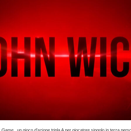
ck Game
, un gioco d’azione
tripla A per giocatore singolo in terza per