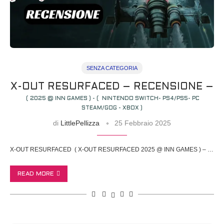
SENZA CATEGORIA
X-OUT RESURFACED – RECENSIONE –
( 2025 @ INN GAMES ) - ( NINTENDO SWITCH- PS4/PS5- PC
STEAM/GOG - XBOX )
di
LittlePellizza
25 Febbraio 2025
X-OUT RESURFACED ( X-OUT RESURFACED 2025 @ INN GAMES ) – …
READ MORE