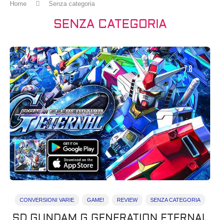
Home
Senza categoria
SENZA CATEGORIA
7.8
CONVERSIONI VARIE
GAME!
REVIEW
SENZA CATEGORIA
SD GUNDAM G GENERATION ETERNAL