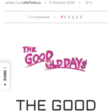
written by
LittlePellizza
5 Gennaio 2026
A+
A-
0 commenti
0
→
INDICE ▲
THE GOOD