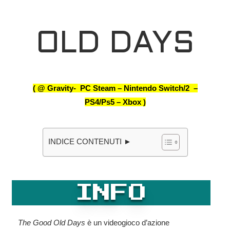
OLD DAYS
( @ Gravity- PC Steam – Nintendo Switch/2 –
PS4/Ps5 – Xbox )
INDICE CONTENUTI ►
INFO
The Good Old Days
è un videogioco d’azione