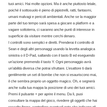
tuoi amici. Hai molte opzioni. Ma è anche piuttosto letale,
poiché il sottosuolo è pieno di pipistrelli, ratti, fantasmi,
umani malvagi e pericoli ambientali. Anche se la maggior
parte del tuo tempo sarà spesa a giocare a platform e a
vagare sottoterra, ci saranno anche punti di interesse in
superficie da visitare mentre cerchi denaro.
I controlli sono semplici e diretti. Prenderai il controllo di
Sean e degli altri personaggi usando la levetta analogica
sinistra o il D-Pad, saltando con il tasto B ed eseguendo
un’azione premendo il tasto Y. Ogni personaggio avrà
un’abilità diversa che potrai sfruttare. L’esattore ti darà
gentilmente un set di bombe che non si esauriscono mai,
il che sembra proprio un oggetto magico. Oh, e segnerà
anche sulla tua mappa la posizione di uno dei tuoi amici.
Premi il pulsante + per aprire il menu. Da lì, puoi
consultare la mappa del gioco, rivedere gli oggetti che hai
raccolto finora, controllare eventuali note che indicano gli