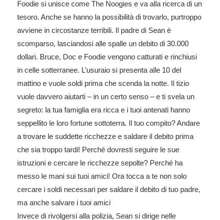
Foodie si unisce come The Noogies e va alla ricerca di un
tesoro. Anche se hanno la possibilità di trovarlo, purtroppo
avviene in circostanze terribili. Il padre di Sean è
scomparso, lasciandosi alle spalle un debito di 30.000
dollari. Bruce, Doc e Foodie vengono catturati e rinchiusi
in celle sotterranee. L’usuraio si presenta alle 10 del
mattino e vuole soldi prima che scenda la notte. Il tizio
vuole davvero aiutarti – in un certo senso – e ti svela un
segreto: la tua famiglia era ricca e i tuoi antenati hanno
seppellito le loro fortune sottoterra. Il tuo compito? Andare
a trovare le suddette ricchezze e saldare il debito prima
che sia troppo tardi! Perché dovresti seguire le sue
istruzioni e cercare le ricchezze sepolte? Perché ha
messo le mani sui tuoi amici! Ora tocca a te non solo
cercare i soldi necessari per saldare il debito di tuo padre,
ma anche salvare i tuoi amici
Invece di rivolgersi alla polizia, Sean si dirige nelle