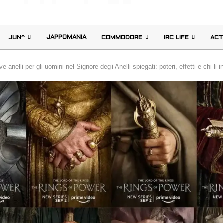
JAPPOMANIA
JUN^
COMMODORE
IRC LIFE
ACT
e anelli per gli uomini nel Signore degli Anelli spiegati: poteri, effetti e chi li 