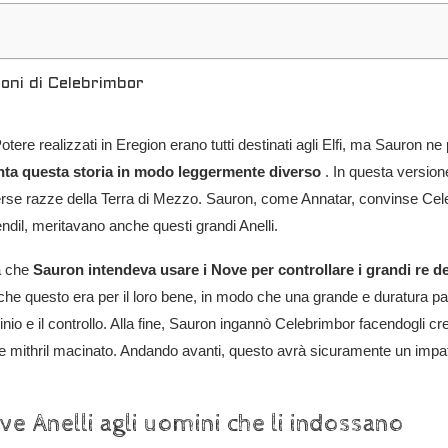
ioni di Celebrimbor
 Potere realizzati in Eregion erano tutti destinati agli Elfi, ma Sauron
nta questa storia in modo leggermente diverso
. In questa versione
iverse razze della Terra di Mezzo. Sauron, come Annatar, convinse Cel
ndil, meritavano anche questi grandi Anelli.
a che
Sauron intendeva usare i Nove per controllare i grandi re de
he questo era per il loro bene, in modo che una grande e duratura pac
minio e il controllo. Alla fine, Sauron ingannò Celebrimbor facendogli 
e mithril macinato. Andando avanti, questo avrà sicuramente un impatt
ve Anelli agli uomini che li indossano