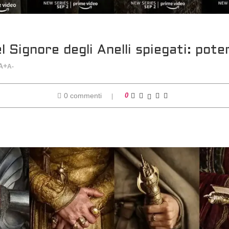
l Signore degli Anelli spiegati: poter
A+
A-
0 commenti
0