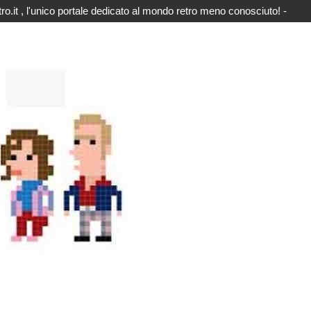
o.it , l'unico portale dedicato al mondo retro meno conosciuto! -