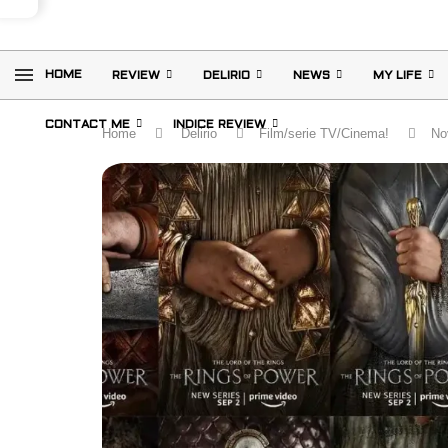
HOME
REVIEW
DELIRIO
NEWS
MY LIFE
CONTACT ME
INDICE REVIEW
Home
Delirio
Film/serie TV/Cinema!
Nov