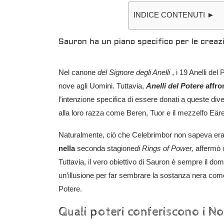
INDICE CONTENUTI ►
Sauron ha un piano specifico per le creaz
Nel canone
del Signore degli Anelli
, i 19 Anelli del
nove agli Uomini. Tuttavia,
Anelli del Potere
affro
l’intenzione specifica di essere donati a queste d
alla loro razza come Beren, Tuor e il mezzelfo Eäre
Naturalmente, ciò che Celebrimbor non sapeva er
nella
seconda stagione
di Rings of Power,
affermò c
Tuttavia, il vero obiettivo di Sauron è sempre il do
un’illusione per far sembrare la sostanza nera com
Potere.
Quali poteri conferiscono i No