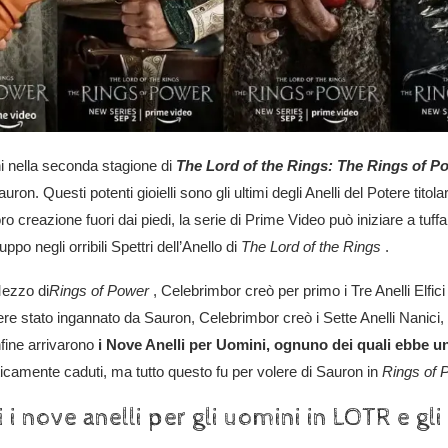
i nella seconda stagione di
The Lord of the Rings: The Rings of P
on. Questi potenti gioielli sono gli ultimi degli Anelli del Potere titolar
o creazione fuori dai piedi, la serie di Prime Video può iniziare a tuffa
ppo negli orribili Spettri dell’Anello di
The Lord of the Rings
.
Mezzo di
Rings of Power
, Celebrimbor creò per primo i Tre Anelli Elfici (
sere stato ingannato da Sauron, Celebrimbor creò i Sette Anelli Nanici, 
nfine arrivarono
i Nove Anelli per Uomini, ognuno dei quali ebbe u
icamente caduti, ma tutto questo fu per volere di Sauron in
Rings of 
 nove anelli per gli uomini in LOTR e gli 