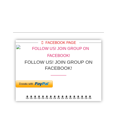
FACEBOOK PAGE
FOLLOW US! JOIN GROUP ON
FACEBOOK!
🔝🔝🔝🔝🔝🔝
🔝🔝🔝🔝🔝🔝
🔝🔝🔝🔝🔝