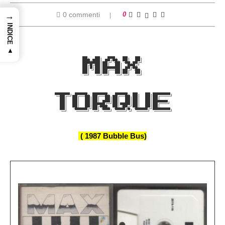
0 commenti
0
→
INDICE ▲
MAX
TORQUE
( 1987 Bubble Bus)