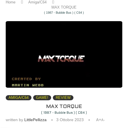
Home
Amiga/C64
MAX TORQUE
( 1987 - Bubble Bus ) ( C64 )
AMIGA/C64
GAME!
REVIEW
MAX TORQUE
( 1987 - Bubble Bus ) ( C64 )
written by
LittlePellizza
3 Ottobre 2023
A+
A-