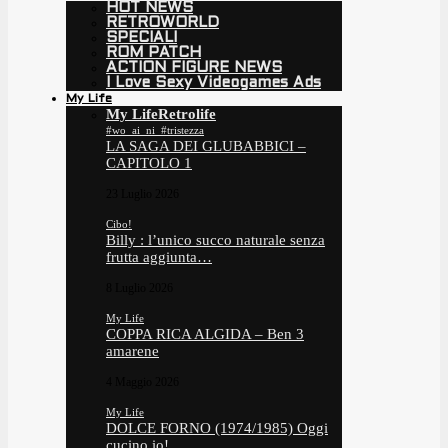
HOT NEWS
RETROWORLD
SPECIALI
ROM PATCH
ACTION FIGURE NEWS
I Love Sexy Videogames Ads
My Life
My Life
Retrolife
#wo_ai_ni_#tristezza
LA SAGA DEI GLUBABBICI –
CAPITOLO 1
23 Luglio 2026
Cibo!
Billy : l’unico succo naturale senza
frutta aggiunta…
8 Luglio 2026
My Life
COPPA RICA ALGIDA – Ben 3
amarene
4 Maggio 2026
My Life
DOLCE FORNO (1974/1985) Oggi
cucino io!