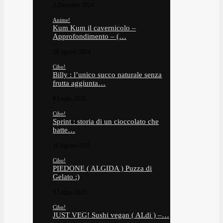
2 Dicembre 2024
Anime!
Kum Kum il cavernicolo –
Approfondimento – (…
28 Agosto 2024
Cibo!
Billy : l’unico succo naturale senza
frutta aggiunta…
8 Luglio 2026
Cibo!
Sprint : storia di un cioccolato che
batte…
16 Agosto 2025
Cibo!
PIEDONE ( ALGIDA ) Puzza di
Gelato :)
9 Luglio 2025
Cibo!
JUST VEG! Sushi vegan ( ALdi ) –…