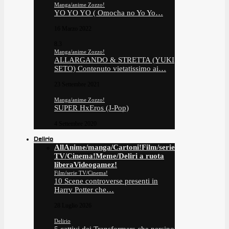
Manga/anime Zozzo!
YO YO YO ( Omocha no Yo Yo…
16 Marzo 2022
8.3
Manga/anime Zozzo!
ALLARGANDO & STRETTA (YUKI
SETO) Contenuto vietatissimo ai…
23 Settembre 2021
Manga/anime Zozzo!
SUPER HxEros (J-Pop)
4 Settembre 2020
Delirio
All
Anime/manga/Cartoni!
Film/serie
TV/Cinema!
Meme/Deliri a ruota
libera
Videogamez!
Film/serie TV/Cinema!
10 Scene controverse presenti in
Harry Potter che…
28 Luglio 2026
Delirio