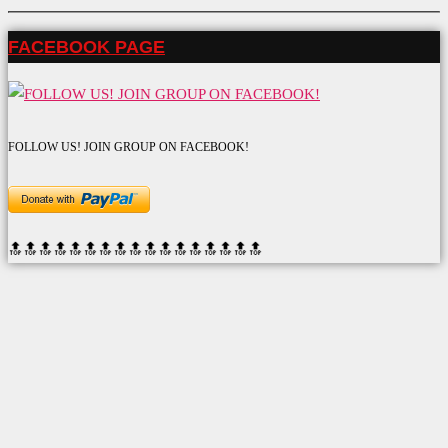
FACEBOOK PAGE
FOLLOW US! JOIN GROUP ON FACEBOOK!
🔝🔝🔝🔝🔝🔝
🔝🔝🔝🔝🔝🔝
🔝🔝🔝🔝🔝