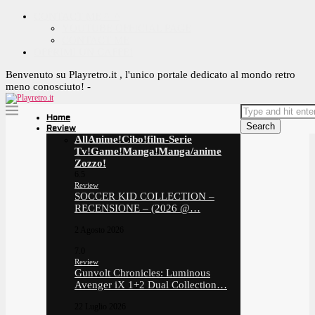
CONTACT ME ^_^
YOUTUBE OFFICIAL PAGE
CONTACT ME
OFFRIMI UN CAFFE!
Benvenuto su Playretro.it , l'unico portale dedicato al mondo retro
meno conosciuto! -
Home
Search
Review
All
Anime!
Cibo!
film-Serie
Tv!
Game!
Manga!
Manga/anime
Zozzo!
6.5
Review
SOCCER KID COLLECTION –
RECENSIONE – (2026 @…
2 Agosto 2026
7.0
Review
Gunvolt Chronicles: Luminous
Avenger iX 1+2 Dual Collection…
22 Luglio 2026