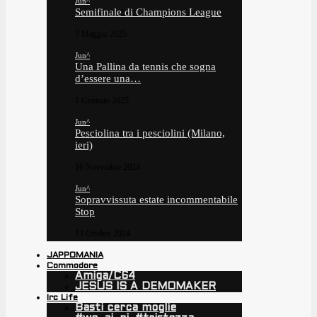
Jun^
Semifinale di Champions League
7 Maggio 2025
Jun^
Una Pallina da tennis che sogna
d’essere una…
1 Gennaio 2025
Jun^
Pesciolina tra i pesciolini (Milano,
ieri)
16 Novembre 2024
Jun^
Sopravvissuta estate incommentabile
Stop
13 Ottobre 2024
JAPPOMANIA
Commodore
Amiga/C64
JESUS IS A DEMOMAKER
Irc Life
Basti cerca moglie