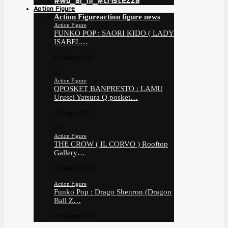
#wo_ai_ni_#tristezza
Action Figure
Action Figure
action figure news
Action Figure
FUNKO POP : SAORI KIDO ( LADY
ISABEL…
6 Febbraio 2024
9.3
Action Figure
QPOSKET BANPRESTO : LAMU
Urusei Yatsura Q posket…
4 Giugno 2022
9.3
Action Figure
THE CROW ( IL CORVO ) Rooftop
Gallery…
6 Febbraio 2022
Action Figure
Funko Pop : Drago Shenron (Dragon
Ball Z…
16 Gennaio 2022