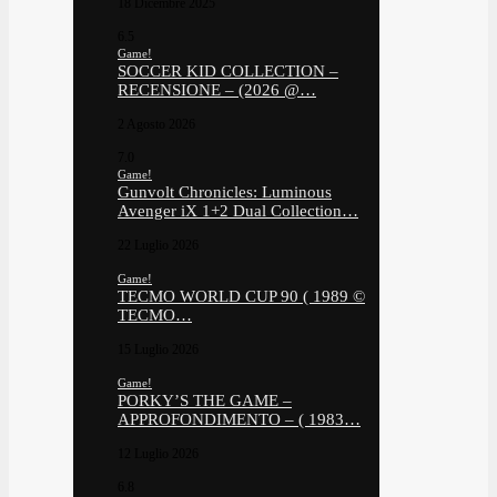
18 Dicembre 2025
6.5
Game!
SOCCER KID COLLECTION –
RECENSIONE – (2026 @…
2 Agosto 2026
7.0
Game!
Gunvolt Chronicles: Luminous
Avenger iX 1+2 Dual Collection…
22 Luglio 2026
Game!
TECMO WORLD CUP 90 ( 1989 ©
TECMO…
15 Luglio 2026
Game!
PORKY’S THE GAME –
APPROFONDIMENTO – ( 1983…
12 Luglio 2026
6.8