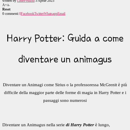
written by
LittlePellizza
5 Aprile 2023
A+
A-
Reset
0 commenti
0
Facebook
Twitter
Whatsapp
Email
Harry Potter: Guida a come
diventare un animagus
Diventare un Animagi come Sirius o la professoressa McGrenit è più
difficile della maggior parte delle forme di magia in Harry Potter e i
passaggi sono numerosi
Diventare un Animagus nella serie
di Harry Potter
è lungo,