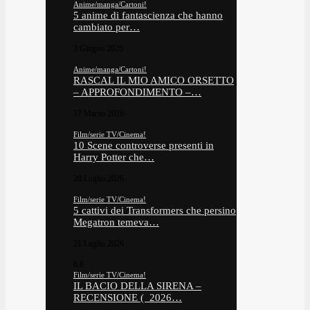
Anime/manga/Cartoni!
5 anime di fantascienza che hanno
cambiato per…
3 Giugno 2026
Anime/manga/Cartoni!
RASCAL IL MIO AMICO ORSETTO
– APPROFONDIMENTO –…
17 Marzo 2026
Film/serie TV/Cinema!
10 Scene controverse presenti in
Harry Potter che…
28 Luglio 2026
Film/serie TV/Cinema!
5 cattivi dei Transformers che persino
Megatron temeva…
21 Luglio 2026
6.8
Film/serie TV/Cinema!
IL BACIO DELLA SIRENA –
RECENSIONE ( 2026…