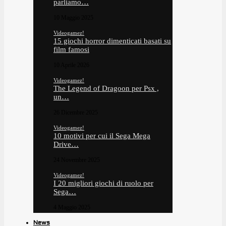
parliamo…
10 Maggio 2025
Videogamez!
15 giochi horror dimenticati basati su
film famosi
10 Aprile 2026
Videogamez!
The Legend of Dragoon per Psx ,
un…
26 Dicembre 2025
Videogamez!
10 motivi per cui il Sega Mega
Drive…
24 Novembre 2025
Videogamez!
I 20 migliori giochi di ruolo per
Sega…
4 Maggio 2025
News