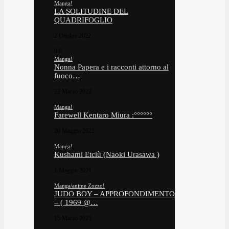
Manga!
LA SOLITUDINE DEL
QUADRIFOGLIO
2 Ottobre 2022
9.0
Manga!
Nonna Papera e i racconti attorno al
fuoco…
22 Marzo 2022
Manga!
Farewell Kentaro Miura :°°°°°°
20 Maggio 2021
Manga!
Kushami Etciù (Naoki Urasawa )
1 Maggio 2021
Manga/anime Zozzo!
JUDO BOY – APPROFONDIMENTO
– ( 1969 @…
15 Marzo 2025