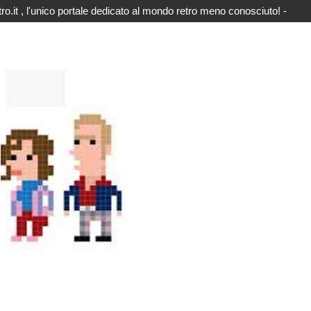
o.it , l'unico portale dedicato al mondo retro meno conosciuto! -