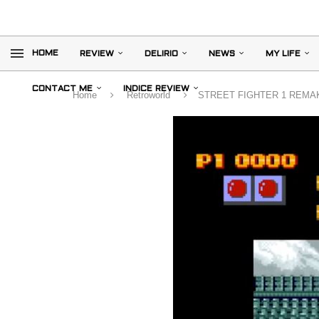
HOME
REVIEW
DELIRIO
NEWS
MY LIFE
CONTACT ME
INDICE REVIEW
Home
Retroworld
STREET FIGHTER 1 REMA