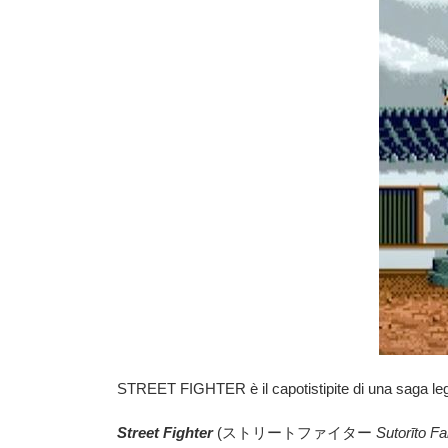
STREET FIGHTER è il capotistipite di una saga legg
Street Fighter
(
ストリートファイター
Sutorīto Fa