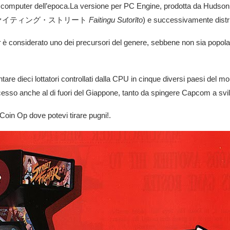
ome computer dell’epoca.La versione per PC Engine, prodotta da Hudso
ァイティング・ストリート
Faitingu Sutorīto
) e successivamente distri
r
è considerato uno dei precursori del genere, sebbene non sia popola
tare dieci lottatori controllati dalla CPU in cinque diversi paesi del m
uccesso anche al di fuori del Giappone, tanto da spingere Capcom a sv
e Coin Op dove potevi tirare pugni!.