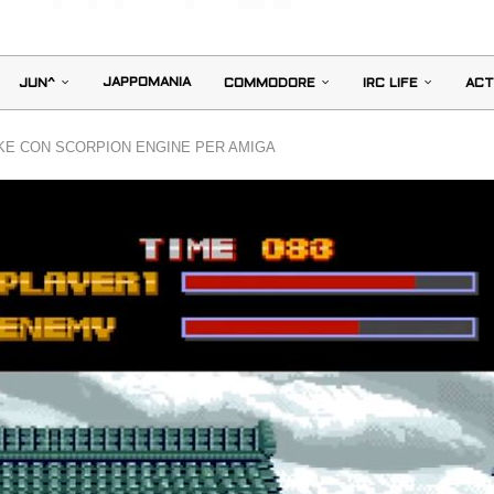
JAPPOMANIA
JUN^
COMMODORE
IRC LIFE
ACT
KE CON SCORPION ENGINE PER AMIGA