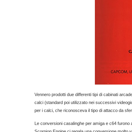
Vennero prodotti due differenti tipi di cabinati arca
calci (standard poi utilizzato nei successivi video
per i calci, che riconosceva il tipo di attacco da sf
Le conversioni casalinghe per amiga e c64 furono al
Scorpion Engine ci regala una conversione molto vi