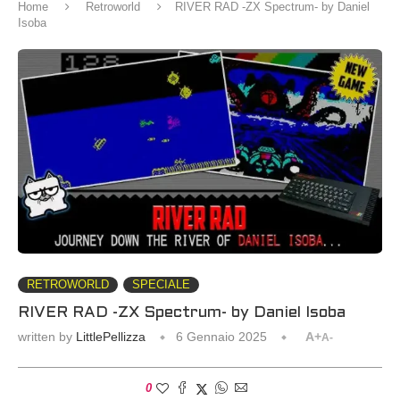
Home
Retroworld
RIVER RAD -ZX Spectrum- by Daniel
Isoba
RETROWORLD
SPECIALE
RIVER RAD -ZX Spectrum- by Daniel Isoba
written by
LittlePellizza
6 Gennaio 2025
A+
A-
0