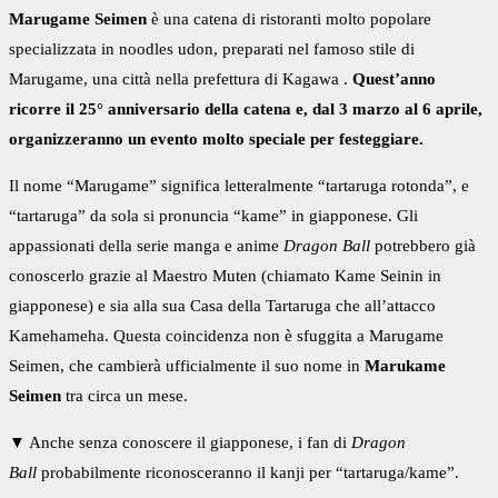
Marugame Seimen
è una catena di ristoranti molto popolare
specializzata in noodles udon, preparati nel famoso stile di
Marugame, una città nella
prefettura di Kagawa
.
Quest’anno
ricorre il 25° anniversario della catena e, dal 3 marzo al 6 aprile,
organizzeranno un evento molto speciale per festeggiare.
Il nome “Marugame” significa letteralmente “tartaruga rotonda”, e
“tartaruga” da sola si pronuncia “kame” in giapponese. Gli
appassionati della serie manga e anime
Dragon Ball
potrebbero già
conoscerlo grazie al Maestro Muten (chiamato Kame Seinin in
giapponese) e sia alla sua Casa della Tartaruga che all’attacco
Kamehameha. Questa coincidenza non è sfuggita a Marugame
Seimen, che cambierà ufficialmente il suo nome in
Marukame
Seimen
tra circa un mese.
▼ Anche senza conoscere il giapponese, i fan di
Dragon
Ball
probabilmente riconosceranno il kanji per “tartaruga/kame”.