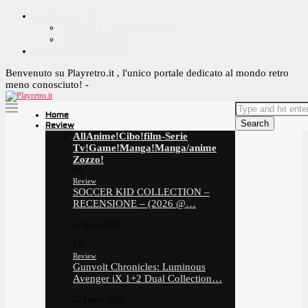
CONTACT ME ^_^
YOUTUBE OFFICIAL PAGE
CONTACT ME
OFFRIMI UN CAFFE!
Benvenuto su Playretro.it , l'unico portale dedicato al mondo retro
meno conosciuto! -
Home
Search
Review
All
Anime!
Cibo!
film-Serie
Tv!
Game!
Manga!
Manga/anime
Zozzo!
6.5
Review
SOCCER KID COLLECTION –
RECENSIONE – (2026 @…
2 Agosto 2026
7.0
Review
Gunvolt Chronicles: Luminous
Avenger iX 1+2 Dual Collection…
22 Luglio 2026