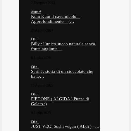
2 Dicembre 2024
Anime!
Kum Kum il cavernicolo –
Approfondimento – (…
28 Agosto 2024
Cibo!
Billy : l’unico succo naturale senza
frutta aggiunta…
8 Luglio 2026
Cibo!
Sprint : storia di un cioccolato che
batte…
16 Agosto 2025
Cibo!
PIEDONE ( ALGIDA ) Puzza di
Gelato :)
9 Luglio 2025
Cibo!
JUST VEG! Sushi vegan ( ALdi ) –…