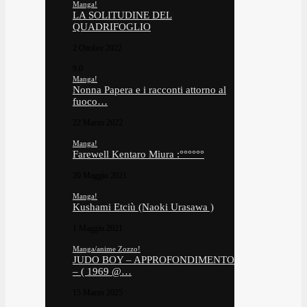
Manga!
LA SOLITUDINE DEL
QUADRIFOGLIO
2 Ottobre 2022
9.0
Manga!
Nonna Papera e i racconti attorno al
fuoco…
22 Marzo 2022
Manga!
Farewell Kentaro Miura :°°°°°°
20 Maggio 2021
Manga!
Kushami Etciù (Naoki Urasawa )
1 Maggio 2021
Manga/anime Zozzo!
JUDO BOY – APPROFONDIMENTO
– ( 1969 @…
15 Marzo 2025