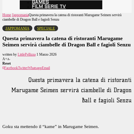
GAMES
FILM SERIE TV
Home
Jappomania
Questa primavera la catena di ristoranti Marugame Seimen servirà
ciambelle di Dragon Ball e fagioli Senzu
JAPPOMANIA
SPECIALE
Questa primavera la catena di ristoranti Marugame
Seimen servirà ciambelle di Dragon Ball e fagioli Senzu
written by
LittlePellizza
1 Marzo 2026
A+
A-
Reset
0
Facebook
Twitter
Whatsapp
Email
Questa primavera la catena di ristoranti
Marugame Seimen servirà ciambelle di Dragon
Ball e fagioli Senzu
Goku sta mettendo il “kame” in Marugame Seimen.