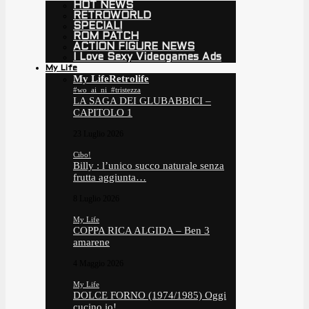
HOT NEWS
RETROWORLD
SPECIALI
ROM PATCH
ACTION FIGURE NEWS
I Love Sexy Videogames Ads
My Life
My Life
Retrolife
#wo_ai_ni_#tristezza
LA SAGA DEI GLUBABBICI –
CAPITOLO 1
23 Luglio 2026
Cibo!
Billy : l’unico succo naturale senza
frutta aggiunta…
8 Luglio 2026
My Life
COPPA RICA ALGIDA – Ben 3
amarene
4 Maggio 2026
My Life
DOLCE FORNO (1974/1985) Oggi
cucino io!