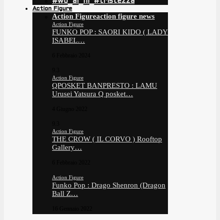
#wo_ai_ni_#tristezza
Action Figure
Action Figure
action figure news
Action Figure
FUNKO POP : SAORI KIDO ( LADY
ISABEL…
6 Febbraio 2024
9.3
Action Figure
QPOSKET BANPRESTO : LAMU
Urusei Yatsura Q posket…
4 Giugno 2022
9.3
Action Figure
THE CROW ( IL CORVO ) Rooftop
Gallery…
6 Febbraio 2022
Action Figure
Funko Pop : Drago Shenron (Dragon
Ball Z…
16 Gennaio 2022