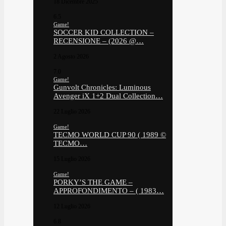
18 Dicembre 2025
6.5
Game!
SOCCER KID COLLECTION –
RECENSIONE – (2026 @…
2 Agosto 2026
7.0
Game!
Gunvolt Chronicles: Luminous
Avenger iX 1+2 Dual Collection…
22 Luglio 2026
Game!
TECMO WORLD CUP 90 ( 1989 ©
TECMO…
15 Luglio 2026
Game!
PORKY’S THE GAME –
APPROFONDIMENTO – ( 1983…
12 Luglio 2026
6.8