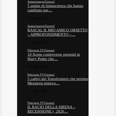
Anime/manga/Cartoni!
5 anime di fantascienza che hanno
cambiato per…
3 Giugno 2026
Anime/manga/Cartoni!
RASCAL IL MIO AMICO ORSETTO
– APPROFONDIMENTO –…
17 Marzo 2026
Film/serie TV/Cinema!
10 Scene controverse presenti in
Harry Potter che…
28 Luglio 2026
Film/serie TV/Cinema!
5 cattivi dei Transformers che persino
Megatron temeva…
21 Luglio 2026
6.8
Film/serie TV/Cinema!
IL BACIO DELLA SIRENA –
RECENSIONE ( 2026…