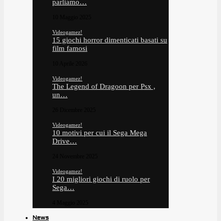
parliamo…
10 Maggio 2025
Videogamez!
15 giochi horror dimenticati basati su
film famosi
10 Aprile 2026
Videogamez!
The Legend of Dragoon per Psx ,
un…
26 Dicembre 2025
Videogamez!
10 motivi per cui il Sega Mega
Drive…
24 Novembre 2025
Videogamez!
I 20 migliori giochi di ruolo per
Sega…
4 Maggio 2025
News