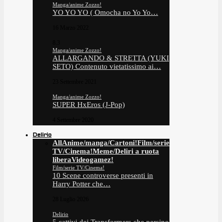
Manga/anime Zozzo!
YO YO YO ( Omocha no Yo Yo…
16 Marzo 2022
8.3
Manga/anime Zozzo!
ALLARGANDO & STRETTA (YUKI
SETO) Contenuto vietatissimo ai…
23 Settembre 2021
Manga/anime Zozzo!
SUPER HxEros (J-Pop)
4 Settembre 2020
Delirio
All
Anime/manga/Cartoni!
Film/serie
TV/Cinema!
Meme/Deliri a ruota
libera
Videogamez!
Film/serie TV/Cinema!
10 Scene controverse presenti in
Harry Potter che…
28 Luglio 2026
Delirio