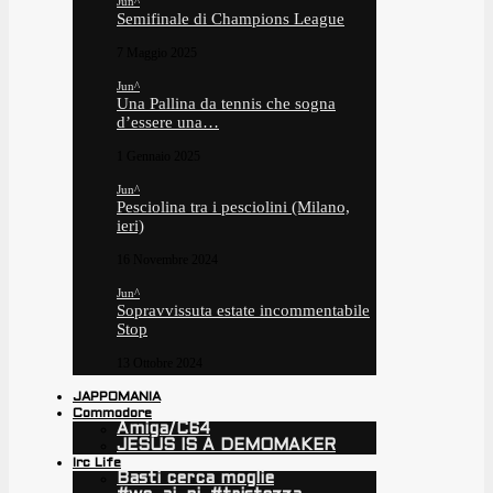
Jun^
Semifinale di Champions League
7 Maggio 2025
Jun^
Una Pallina da tennis che sogna
d’essere una…
1 Gennaio 2025
Jun^
Pesciolina tra i pesciolini (Milano,
ieri)
16 Novembre 2024
Jun^
Sopravvissuta estate incommentabile
Stop
13 Ottobre 2024
JAPPOMANIA
Commodore
Amiga/C64
JESUS IS A DEMOMAKER
Irc Life
Basti cerca moglie