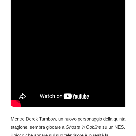
Mentre Derek Turnbow, un nuovo personaggio della quinta
stagione, sembra giocare a
Ghosts ‘n Goblins
su un NES,
il gioco che appare sul suo televisore è in realtà la