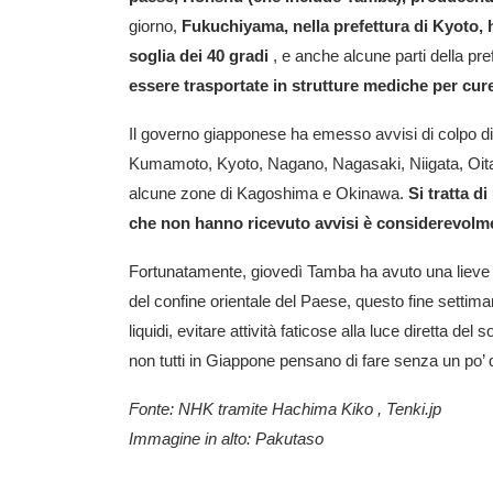
giorno,
Fukuchiyama, nella prefettura di Kyoto, 
soglia dei 40 gradi
, e anche alcune parti della pr
essere trasportate in strutture mediche per cur
Il governo giapponese ha emesso avvisi di colpo di
Kumamoto, Kyoto, Nagano, Nagasaki, Niigata, Oi
alcune zone di Kagoshima e Okinawa.
Si tratta d
che non hanno ricevuto avvisi è considerevolmen
Fortunatamente, giovedì Tamba ha avuto una lieve t
del confine orientale del Paese, questo fine settim
liquidi, evitare attività faticose alla luce diretta de
non tutti in Giappone pensano di fare senza un po’ 
Fonte:
NHK
tramite
Hachima Kiko
,
Tenki.jp
Immagine in alto:
Pakutaso