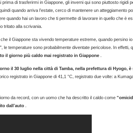
rima di trasferirmi in Giappone, gli inverni qui sono piuttosto rigidi 
uindi quando arriva l’estate, cerco di mantenere un atteggiamento positi
e quando hai un lavoro che ti permette di lavorare in quello che è e
tritato alla scrivania.
 che il Giappone sta vivendo temperature estreme, quando persino io mi
, le temperature sono probabilmente diventate pericolose. In effetti, 
ato il giorno più caldo mai registrato in Giappone
.
no il 30 luglio nella città di Tamba, nella prefettura di Hyogo, è 
rico registrato in Giappone di 41,1 °C, registrato due volte: a Kum
 giorno da record, con un uomo che ha descritto il caldo come
“omici
to dall’auto
.