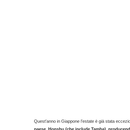
Quest’anno in Giappone l’estate è già stata eccez
paese, Honshu (che include Tamba), producendo 