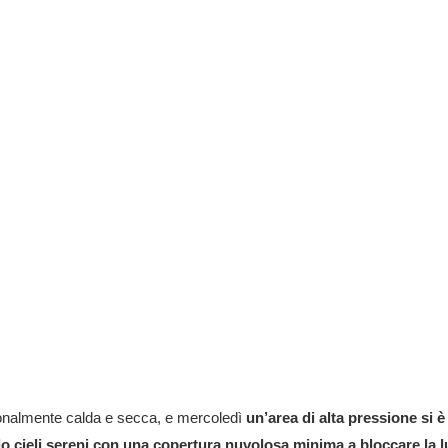
ionalmente calda e secca, e mercoledì
un’area di alta pressione si è
cieli sereni con una copertura nuvolosa minima a bloccare la l