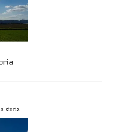
oria
a storia