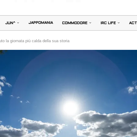
JAPPOMANIA
JUN^
COMMODORE
IRC LIFE
ACT
o la giornata più calda della sua storia