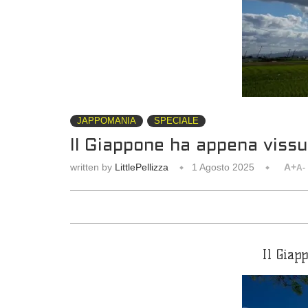
JAPPOMANIA
SPECIALE
Il Giappone ha appena vissut
written by
LittlePellizza
1 Agosto 2025
A+
A-
Il Giap