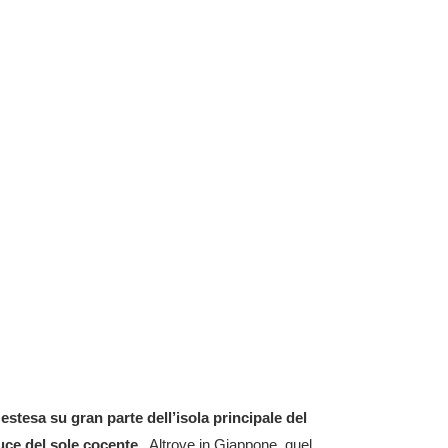
 estesa su gran parte dell’isola principale del
uce del sole cocente
. Altrove in Giappone, quel