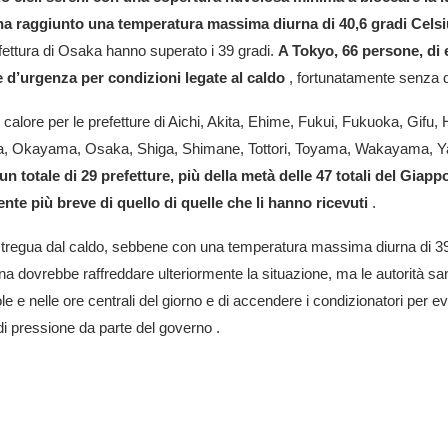
ha raggiunto una temperatura massima diurna di 40,6 gradi Celsius
efettura di Osaka hanno superato i 39 gradi.
A Tokyo, 66 persone, di 
e d’urgenza per condizioni legate al caldo
, fortunatamente senza 
 calore per le prefetture di Aichi, Akita, Ehime, Fukui, Fukuoka, Gif
ta, Okayama, Osaka, Shiga, Shimane, Tottori, Toyama, Wakayama, 
i un totale di 29 prefetture, più della metà delle 47 totali del Giapp
te più breve di quello di quelle che li hanno ricevuti
.
regua dal caldo, sebbene con una temperatura massima diurna di 39,2 
ana dovrebbe raffreddare ulteriormente la situazione, ma le autorità s
l sole e nelle ore centrali del giorno e di accendere i condizionatori per 
di pressione da parte del governo
.