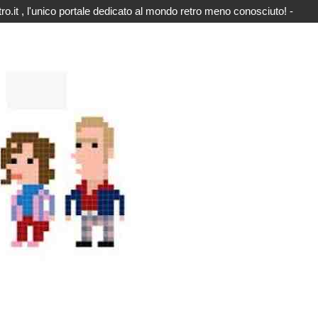
o.it , l'unico portale dedicato al mondo retro meno conosciuto! -