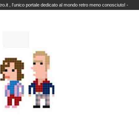
o.it , l'unico portale dedicato al mondo retro meno conosciuto! -