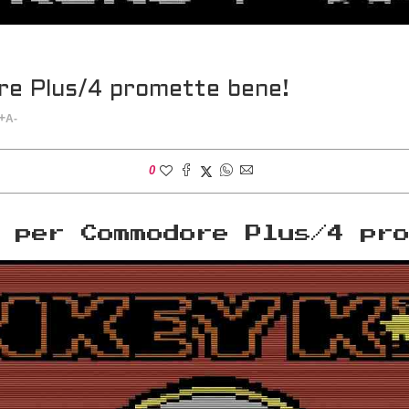
e Plus/4 promette bene!
+
A-
0
 per Commodore Plus/4 pr