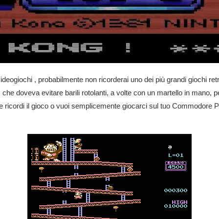
ideogiochi , probabilmente non ricorderai uno dei più grandi giochi retrò
he doveva evitare barili rotolanti, a volte con un martello in mano, p
icordi il gioco o vuoi semplicemente giocarci sul tuo Commodore Plus