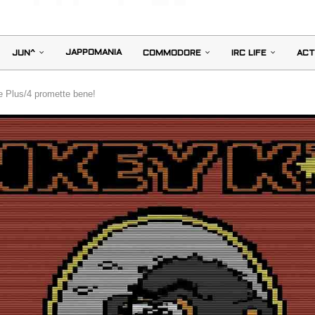
JAPPOMANIA
JUN^
COMMODORE
IRC LIFE
ACT
Plus/4 promette bene!