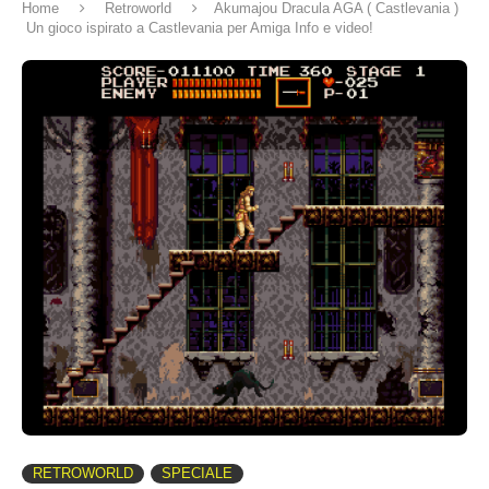
Home
Retroworld
Akumajou Dracula AGA ( Castlevania )
Un gioco ispirato a Castlevania per Amiga Info e video!
RETROWORLD
SPECIALE