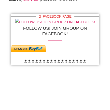
FACEBOOK PAGE
FOLLOW US! JOIN GROUP ON
FACEBOOK!
🔝🔝🔝🔝🔝🔝
🔝🔝🔝🔝🔝🔝
🔝🔝🔝🔝🔝