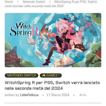
Home
Nintendo Switch
WitchSpring R per PS5, Switch
verrà lanciato nella seconda metà del 2024
NINTENDO SWITCH
🎮 GAMEZ !
WitchSpring R per PS5, Switch verrà lanciato
nella seconda metà del 2024
written by
LittlePellizza
17 Marzo 2024
A+
A-