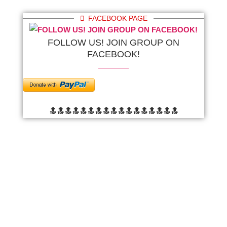
FACEBOOK PAGE
FOLLOW US! JOIN GROUP ON
FACEBOOK!
🔝🔝🔝🔝🔝🔝
🔝🔝🔝🔝🔝🔝
🔝🔝🔝🔝🔝