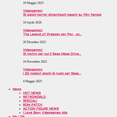
10 Maggio 2025
Videogamez!
15 giochi horror dimenticati basati su film famosi
10 Aprile 2026
Videogamez!
The Legend of Dragoon per Psx , un…
26 Dicembre 2025
Videogamez!
10 motivi per cui il Sega Mega Drive…
24 Novembre 2025
Videogamez!
I 20 migliori giochi di ruolo per Sega…
4 Maggio 2025
News
HOT NEWS
RETROWORLD
SPECIALI
ROM PATCH
ACTION FIGURE NEWS
I Love Sexy Videogames Ads
My Life