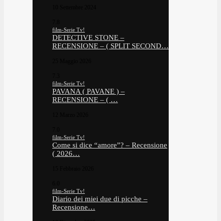
10 Settembre 2024
7.8
film-Serie Tv!
DETECTIVE STONE –
RECENSIONE – ( SPLIT SECOND…
25 Maggio 2026
7.3
film-Serie Tv!
PAVANA ( PAVANE ) –
RECENSIONE – ( …
12 Marzo 2026
7.0
film-Serie Tv!
Come si dice “amore”? – Recensione
( 2026…
15 Febbraio 2026
6.0
film-Serie Tv!
Diario dei miei due di picche –
Recensione…