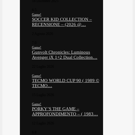
18 Dicembre 2025
6.5
Game!
SOCCER KID COLLECTION –
RECENSIONE – (2026 @…
2 Agosto 2026
7.0
Game!
Gunvolt Chronicles: Luminous
Avenger iX 1+2 Dual Collection…
22 Luglio 2026
Game!
TECMO WORLD CUP 90 ( 1989 ©
TECMO…
15 Luglio 2026
Game!
PORKY’S THE GAME –
APPROFONDIMENTO – ( 1983…
12 Luglio 2026
6.8