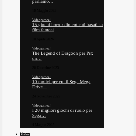
parliamo…
10 Maggio 2025
Videogamez!
15 giochi horror dimenticati basati su
film famosi
10 Aprile 2026
Videogamez!
The Legend of Dragoon per Psx ,
un…
26 Dicembre 2025
Videogamez!
10 motivi per cui il Sega Mega
Drive…
24 Novembre 2025
Videogamez!
I 20 migliori giochi di ruolo per
Sega…
4 Maggio 2025
News