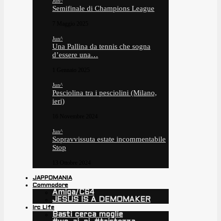
Jun^
Semifinale di Champions League
7 Maggio 2025
Jun^
Una Pallina da tennis che sogna
d’essere una…
1 Gennaio 2025
Jun^
Pesciolina tra i pesciolini (Milano,
ieri)
16 Novembre 2024
Jun^
Sopravvissuta estate incommentabile
Stop
13 Ottobre 2024
JAPPOMANIA
Commodore
Amiga/C64
JESUS IS A DEMOMAKER
Irc Life
Basti cerca moglie