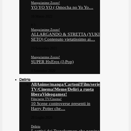
Manga/anime Zozzo!
YO YO YO ( Omocha no Yo Yo…
16 Marzo 2022
8.3
Manga/anime Zozzo!
ALLARGANDO & STRETTA (YUKI
SETO) Contenuto vietatissimo ai…
23 Settembre 2021
Manga/anime Zozzo!
SUPER HxEros (J-Pop)
4 Settembre 2020
Delirio
All
Anime/manga/Cartoni!
Film/serie
TV/Cinema!
Meme/Deliri a ruota
libera
Videogamez!
Film/serie TV/Cinema!
10 Scene controverse presenti in
Harry Potter che…
28 Luglio 2026
Delirio