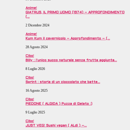
Anime!
GIATRUS, IL PRIMO UOMO (1974) – APPROFONDIMENTO
(…
2 Dicembre 2024
Anime!
Kum Kum il cavernicolo – Approfondimento – (…
28 Agosto 2024
Cibo!
Billy : l’unico succo naturale senza frutta aggiunta…
8 Luglio 2026
Cibo!
Sprint : storia di un cioccolato che batte…
16 Agosto 2025
Cibo!
PIEDONE ( ALGIDA ) Puzza di Gelato :)
9 Luglio 2025
Cibo!
JUST VEG! Sushi vegan ( ALdi ) –…