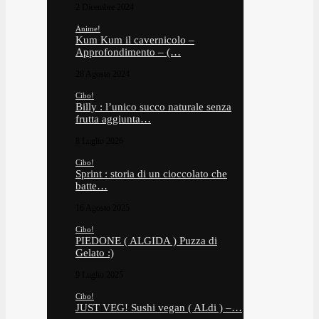
2 Dicembre 2024
Anime!
Kum Kum il cavernicolo –
Approfondimento – (…
28 Agosto 2024
Cibo!
Billy : l’unico succo naturale senza
frutta aggiunta…
8 Luglio 2026
Cibo!
Sprint : storia di un cioccolato che
batte…
16 Agosto 2025
Cibo!
PIEDONE ( ALGIDA ) Puzza di
Gelato :)
9 Luglio 2025
Cibo!
JUST VEG! Sushi vegan ( ALdi ) –…