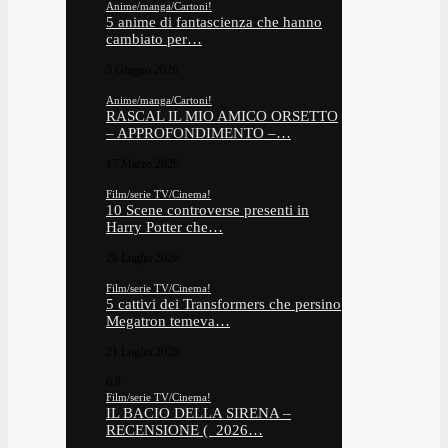
Anime/manga/Cartoni!
5 anime di fantascienza che hanno
cambiato per…
3 Giugno 2026
Anime/manga/Cartoni!
RASCAL IL MIO AMICO ORSETTO
– APPROFONDIMENTO –…
17 Marzo 2026
Film/serie TV/Cinema!
10 Scene controverse presenti in
Harry Potter che…
28 Luglio 2026
Film/serie TV/Cinema!
5 cattivi dei Transformers che persino
Megatron temeva…
21 Luglio 2026
6.8
Film/serie TV/Cinema!
IL BACIO DELLA SIRENA –
RECENSIONE ( 2026…