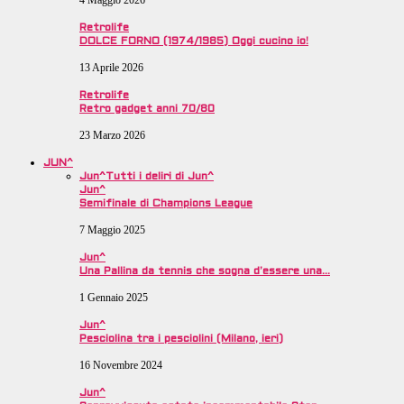
4 Maggio 2026
Retrolife
DOLCE FORNO (1974/1985) Oggi cucino io!
13 Aprile 2026
Retrolife
Retro gadget anni 70/80
23 Marzo 2026
JUN^
Jun^
Tutti i deliri di Jun^
Jun^
Semifinale di Champions League
7 Maggio 2025
Jun^
Una Pallina da tennis che sogna d’essere una…
1 Gennaio 2025
Jun^
Pesciolina tra i pesciolini (Milano, ieri)
16 Novembre 2024
Jun^