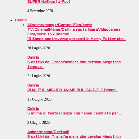
SUPER HxEros (J-Pop)
4 Settembre 2020
Delirio
All
Anime/manga/Cartoni!
Film/serie
TV/Cinema!
Meme/Deliri a ruota libera
Videogamez!
Film/serie TV/Cinema!
10 Scene controverse presenti in Harry Potter che…
28 Luglio 2026
Delirio
5 cattivi dei Transformers che persino Megatron
temeva…
21 Luglio 2026
Delirio
QUALE’ IL MIGLIOR ANIME SUL CALCIO ? Diamo…
11 Giugno 2026
Delirio
5 anime di fantascienza che hanno cambiato per…
3 Giugno 2026
Anime/manga/Cartoni!
5 cattivi dei Transformers che persino Megatron