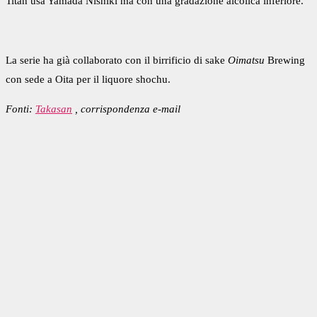
Titan usa Yamada Nishiki ma con una gradazione alcolica inferiore.
La serie ha già collaborato con il birrificio di sake
Oimatsu
Brewing
con sede a Oita per il liquore shochu.
Fonti:
Takasan
, corrispondenza e-mail