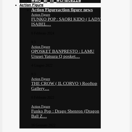
#wo_ai_ni_#tristezza
Action Figure
Action Figure
action figure news
Action Figure
FUNKO POP : SAORI KIDO ( LADY
ISABEL…
6 Febbraio 2024
9.3
Action Figure
QPOSKET BANPRESTO : LAMU
Urusei Yatsura Q posket…
4 Giugno 2022
9.3
Action Figure
THE CROW ( IL CORVO ) Rooftop
Gallery…
6 Febbraio 2022
Action Figure
Funko Pop : Drago Shenron (Dragon
Ball Z…
16 Gennaio 2022