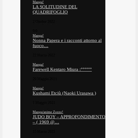
Manga!
LA SOLITUDINE DEL
QUADRIFOGLIO
2 Ottobre 2022
9.0
Manga!
Nonna Papera e i racconti attorno al
fuoco…
22 Marzo 2022
Manga!
Farewell Kentaro Miura :°°°°°°
20 Maggio 2021
Manga!
Kushami Etciù (Naoki Urasawa )
1 Maggio 2021
Manga/anime Zozzo!
JUDO BOY – APPROFONDIMENTO
– ( 1969 @…
15 Marzo 2025