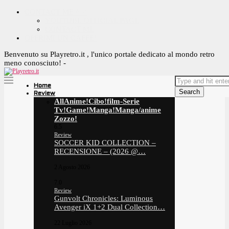
CONTACT ME ^_^
YOUTUBE OFFICIAL PAGE
CONTACT ME
OFFRIMI UN CAFFE!
Benvenuto su Playretro.it , l'unico portale dedicato al mondo retro
meno conosciuto! -
Home
Search
Review
All
Anime!
Cibo!
film-Serie
Tv!
Game!
Manga!
Manga/anime
Zozzo!
6.5
Review
SOCCER KID COLLECTION –
RECENSIONE – (2026 @…
2 Agosto 2026
7.0
Review
Gunvolt Chronicles: Luminous
Avenger iX 1+2 Dual Collection…
22 Luglio 2026