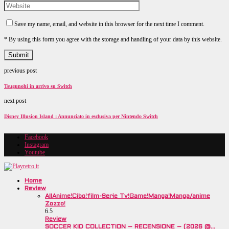
Save my name, email, and website in this browser for the next time I comment.
* By using this form you agree with the storage and handling of your data by this website.
previous post
Tsugunohi in arrivo su Switch
next post
Disney Illusion Island : Annunciato in esclusiva per Nintendo Switch
Facebook
Instagram
Youtube
Home
Review
All
Anime!
Cibo!
film-Serie Tv!
Game!
Manga!
Manga/anime
Zozzo!
6.5
Review
SOCCER KID COLLECTION – RECENSIONE – (2026 @…