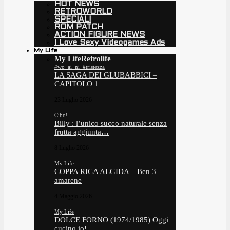
HOT NEWS
RETROWORLD
SPECIALI
ROM PATCH
ACTION FIGURE NEWS
I Love Sexy Videogames Ads
My Life
My Life
Retrolife
#wo_ai_ni_#tristezza
LA SAGA DEI GLUBABBICI –
CAPITOLO 1
23 Luglio 2026
Cibo!
Billy : l’unico succo naturale senza
frutta aggiunta…
8 Luglio 2026
My Life
COPPA RICA ALGIDA – Ben 3
amarene
4 Maggio 2026
My Life
DOLCE FORNO (1974/1985) Oggi
cucino io!