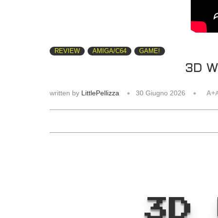
REVIEW
AMIGA/C64
GAME!
3D W
written by
LittlePellizza
30 Giugno 2026
A+
3D 