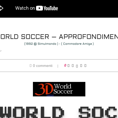
ORLD SOCCER – APPROFONDIME
(1992 @ Simulmondo ) - ( Commodore Amiga )
A-
0 commenti
0
WORLD SO