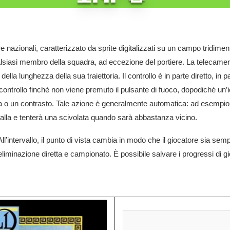
 nazionali, caratterizzato da sprite digitalizzati su un campo tridime
alsiasi membro della squadra, ad eccezione del portiere. La telecame
la lunghezza della sua traiettoria. Il controllo è in parte diretto, in p
ontrollo finché non viene premuto il pulsante di fuoco, dopodiché un’ic
a o un contrasto. Tale azione è generalmente automatica: ad esempio,
palla e tenterà una scivolata quando sarà abbastanza vicino.
ll’intervallo, il punto di vista cambia in modo che il giocatore sia sem
 eliminazione diretta e campionato. È possibile salvare i progressi di g