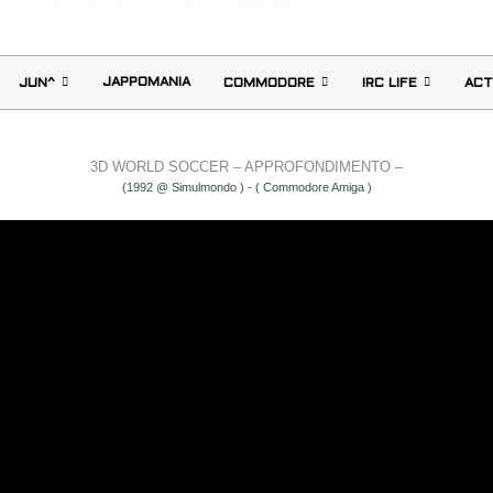
JAPPOMANIA
JUN^
COMMODORE
IRC LIFE
ACT
3D WORLD SOCCER – APPROFONDIMENTO –
(1992 @ Simulmondo ) - ( Commodore Amiga )