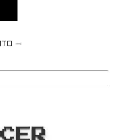
NTO –
CCER