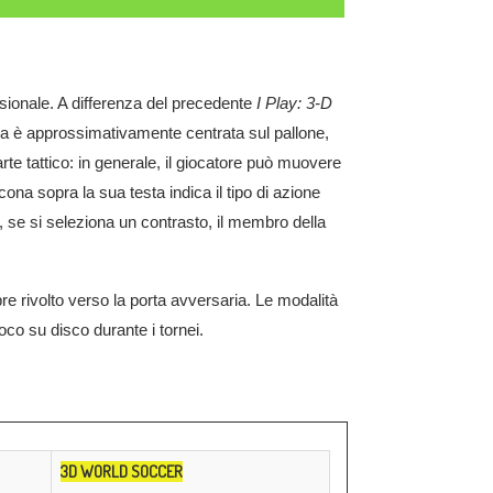
nsionale. A differenza del precedente
I Play: 3-D
ra è approssimativamente centrata sul pallone,
arte tattico: in generale, il giocatore può muovere
ona sopra la sua testa indica il tipo di azione
 se si seleziona un contrasto, il membro della
pre rivolto verso la porta avversaria. Le modalità
ioco su disco durante i tornei.
3D WORLD SOCCER