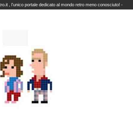
o.it , l'unico portale dedicato al mondo retro meno conosciuto! -