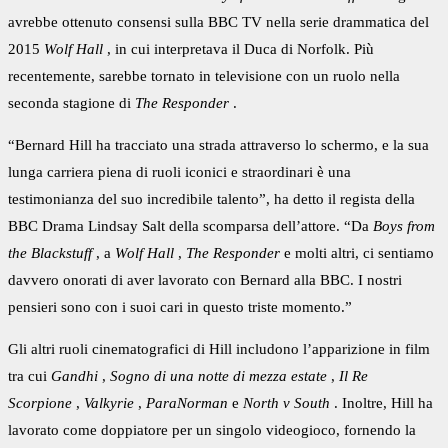
avrebbe ottenuto consensi sulla BBC TV nella serie drammatica del
2015
Wolf Hall
, in cui interpretava il Duca di Norfolk. Più
recentemente, sarebbe tornato in televisione con un ruolo nella
seconda stagione di
The Responder
.
“Bernard Hill ha tracciato una strada attraverso lo schermo, e la sua
lunga carriera piena di ruoli iconici e straordinari è una
testimonianza del suo incredibile talento”, ha detto il regista della
BBC Drama Lindsay Salt della scomparsa dell’attore. “Da
Boys from
the Blackstuff
, a
Wolf Hall
,
The Responder
e molti altri, ci sentiamo
davvero onorati di aver lavorato con Bernard alla BBC. I nostri
pensieri sono con i suoi cari in questo triste momento.”
Gli altri ruoli cinematografici di Hill includono l’apparizione in film
tra cui
Gandhi
,
Sogno di una notte di mezza estate
,
Il Re
Scorpione
,
Valkyrie
,
ParaNorman
e
North v South
. Inoltre, Hill ha
lavorato come doppiatore per un singolo videogioco, fornendo la