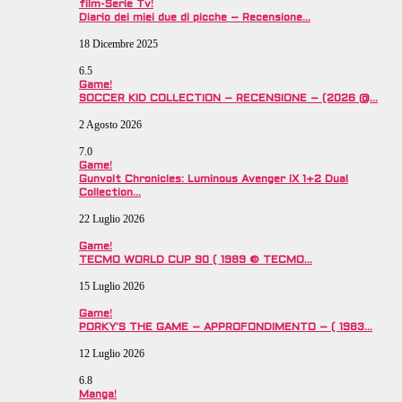
film-Serie Tv!
Diario dei miei due di picche – Recensione…
18 Dicembre 2025
6.5
Game!
SOCCER KID COLLECTION – RECENSIONE – (2026 @…
2 Agosto 2026
7.0
Game!
Gunvolt Chronicles: Luminous Avenger iX 1+2 Dual
Collection…
22 Luglio 2026
Game!
TECMO WORLD CUP 90 ( 1989 © TECMO…
15 Luglio 2026
Game!
PORKY’S THE GAME – APPROFONDIMENTO – ( 1983…
12 Luglio 2026
6.8
Manga!