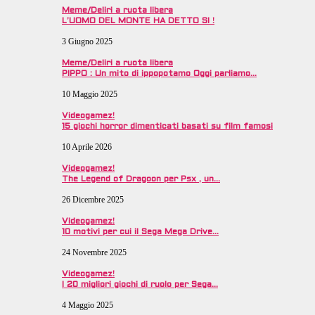
Meme/Deliri a ruota libera
L’UOMO DEL MONTE HA DETTO SI !
3 Giugno 2025
Meme/Deliri a ruota libera
PIPPO : Un mito di ippopotamo Oggi parliamo…
10 Maggio 2025
Videogamez!
15 giochi horror dimenticati basati su film famosi
10 Aprile 2026
Videogamez!
The Legend of Dragoon per Psx , un…
26 Dicembre 2025
Videogamez!
10 motivi per cui il Sega Mega Drive…
24 Novembre 2025
Videogamez!
I 20 migliori giochi di ruolo per Sega…
4 Maggio 2025