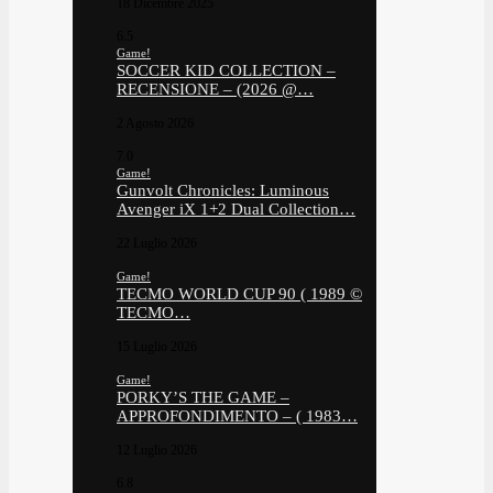
18 Dicembre 2025
6.5
Game!
SOCCER KID COLLECTION –
RECENSIONE – (2026 @…
2 Agosto 2026
7.0
Game!
Gunvolt Chronicles: Luminous
Avenger iX 1+2 Dual Collection…
22 Luglio 2026
Game!
TECMO WORLD CUP 90 ( 1989 ©
TECMO…
15 Luglio 2026
Game!
PORKY’S THE GAME –
APPROFONDIMENTO – ( 1983…
12 Luglio 2026
6.8