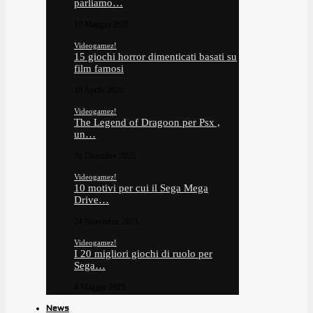
parliamo…
10 Maggio 2025
Videogamez!
15 giochi horror dimenticati basati su
film famosi
10 Aprile 2026
Videogamez!
The Legend of Dragoon per Psx ,
un…
26 Dicembre 2025
Videogamez!
10 motivi per cui il Sega Mega
Drive…
24 Novembre 2025
Videogamez!
I 20 migliori giochi di ruolo per
Sega…
4 Maggio 2025
News