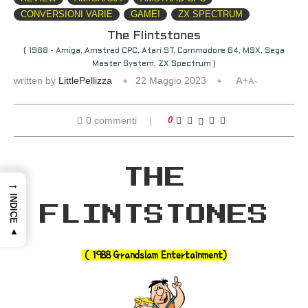
CONVERSIONI VARIE
GAME!
ZX SPECTRUM
The Flintstones
( 1988 - Amiga, Amstrad CPC, Atari ST, Commodore 64, MSX, Sega
Master System, ZX Spectrum )
written by
LittlePellizza
22 Maggio 2023
A+
A-
0 commenti
0
THE
→
INDICE ▲
FLINTSTONES
( 1988 Grandslam Entertainment)