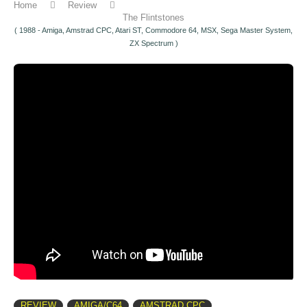
Home
Review
The Flintstones
( 1988 - Amiga, Amstrad CPC, Atari ST, Commodore 64, MSX, Sega Master System,
ZX Spectrum )
REVIEW
AMIGA/C64
AMSTRAD CPC